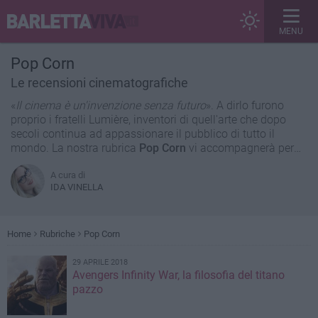
MENU
Pop Corn
Le recensioni cinematografiche
«
Il cinema è un'invenzione senza futuro
». A dirlo furono
proprio i fratelli Lumière, inventori di quell'arte che dopo
secoli continua ad appassionare il pubblico di tutto il
mondo. La nostra rubrica
Pop Corn
vi accompagnerà per
mano alla scoperta dei nuovi film in uscita nei cinema della
nostra città, per raccontare insieme mondi lontani e
A cura di
IDA VINELLA
sognare nel denso buio della sala. Silenzio! Inizia il film.
Home
Rubriche
Pop Corn
29 APRILE 2018
Avengers Infinity War, la filosofia del titano
pazzo