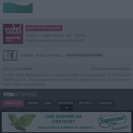
BARLETTAVIVA APP
Scarica l'applicazione per iPhone,
iPad e Android e ricevi notizie push
Contatti
Policy e Privacy
GOCITY NEWS PLATFORM
Notizie da
Barletta
Direttore
Antonio Quinto
© 2001-2026 BarlettaViva è un portale gestito da InnovaNews srl. Partita iva
08059640725. Testata giornalistica telematica registrata presso il Tribunale di
Trani. Tutti i diritti riservati.
BARLETTA
ANDRIA
BARI
BISCEGLIE
BITONTO
CANOSA
CERIGNOLA
CORATO
GIOVINAZZO
MARGHERITA DI SAVOIA
MINERVINO
MODUGNO
MOLFETTA
PUGLIA
RUVO
SAN FERDINANDO
SPINAZZOLA
TERLIZZI
TRANI
TRINITAPOLI