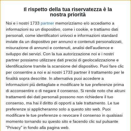
Il rispetto della tua riservatezza è la
nostra priorità
10 GIUGNO 2015
Il genio incompreso della seconda bellezza di
Noi e i nostri 1733
partner
memorizziamo e/o accediamo a
Sorrentino: Youth
informazioni su un dispositivo, come i cookie, e trattiamo dati
personali, come identificatori univoci e informazioni standard
inviate da un dispositivo per annunci e contenuti personalizzati,
17 MARZO 2015
Passione segreta ai tempi della guerra in “Suite
misurazione di annunci e contenuti, analisi dell'audience e
francese”
sviluppo dei servizi.
Con la tua autorizzazione noi e i nostri
partner possiamo utilizzare dati precisi di geolocalizzazione e
identificazione tramite la scansione del dispositivo. Puoi fare clic
1 MARZO 2015
per consentire a noi e ai nostri 1733 partner il trattamento per le
La libertà ha marciato da Selma al mondo
finalità sopra descritte. In alternativa puoi accedere a
intero
informazioni più dettagliate e modificare le tue preferenze prima
di acconsentire o di negare il consenso.
Si rende noto che alcuni
25 FEBBRAIO 2015
trattamenti dei dati personali possono non richiedere il tuo
Birdman, il volano del fallibilismo
consenso, ma hai il diritto di opporti a tale trattamento. Le tue
preferenze si applicheranno solo a questo sito web. Puoi
modificare le tue preferenze o revocare il consenso in qualsiasi
momento tornando su questo sito e facendo clic sul pulsante
14 FEBBRAIO 2015
"Privacy" in fondo alla pagina web.
Unbroken e l'invincibilità dell'essere nel film