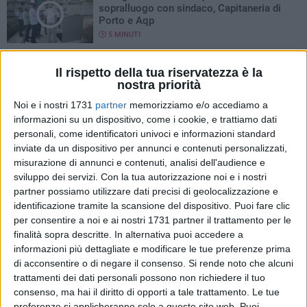
sopralluogo con sindaco, Capitaneria di
Porto e Aqp
5 MINUTI
Campionati italiani Under 13 femminili
Il rispetto della tua riservatezza è la
FITP, la presentazione del torneo
nostra priorità
6 MINUTI
Noi e i nostri 1731
partner
memorizziamo e/o accediamo a
informazioni su un dispositivo, come i cookie, e trattiamo dati
In vista delle elezioni comunali. L'intervista
personali, come identificatori univoci e informazioni standard
a Carmine Doronzo
inviate da un dispositivo per annunci e contenuti personalizzati,
2 MINUTI
misurazione di annunci e contenuti, analisi dell'audience e
sviluppo dei servizi.
Con la tua autorizzazione noi e i nostri
Beach sprint, presentati i campionati
partner possiamo utilizzare dati precisi di geolocalizzazione e
italiani 2026
identificazione tramite la scansione del dispositivo. Puoi fare clic
6 MINUTI
per consentire a noi e ai nostri 1731 partner il trattamento per le
finalità sopra descritte. In alternativa puoi accedere a
informazioni più dettagliate e modificare le tue preferenze prima
Presentazione della prima edizione di
"Notte d'opera al Castello"
di acconsentire o di negare il consenso.
Si rende noto che alcuni
trattamenti dei dati personali possono non richiedere il tuo
2 MINUTI
consenso, ma hai il diritto di opporti a tale trattamento. Le tue
preferenze si applicheranno solo a questo sito web. Puoi