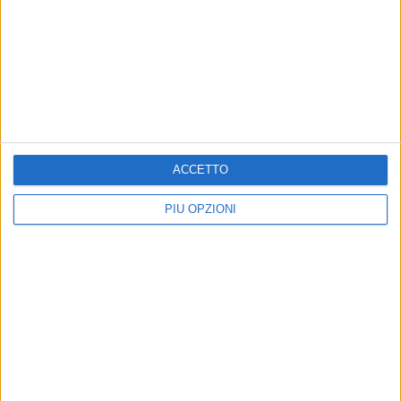
TUTTI I VIDEO E I FILMATI
DA BARLETTA
ACCETTO
PIÙ OPZIONI
VIDEO PIÙ VISTI DI RECENTE
4 MINUTI
"A rapein a Metapand"