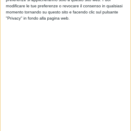
Presentazione del programma della Festa
modificare le tue preferenze o revocare il consenso in qualsiasi
Patronale 2026
momento tornando su questo sito e facendo clic sul pulsante
5 MINUTI
"Privacy" in fondo alla pagina web.
Il programma degli eventi estivi illustrato
dall'assessore Oronzo Cilli
3 MINUTI
Zona 167: presentato progetto area verde
attrezzata e parcheggio pubblico
7 MINUTI
Inaugurata a Barletta la nuova sede della
BCC di Andria
1 MINUTO
Barletta - Cannito firma l'ordinanza per la
chiusura delle cementeria
5 MINUTI