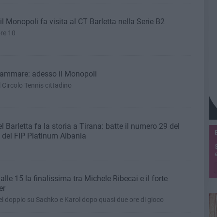
il Monopoli fa visita al CT Barletta nella Serie B2
re 10
ttammare: adesso il Monopoli
 Circolo Tennis cittadino
el Barletta fa la storia a Tirana: batte il numero 29 del
 del FIP Platinum Albania
e
lle 15 la finalissima tra Michele Ribecai e il forte
er
el doppio su Sachko e Karol dopo quasi due ore di gioco