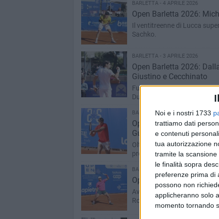
BARLETTA - 4 APRILE 2026
Open Barletta 2026: Miche
Il ventitreenne di Lucca supera
Sachko.
BARLETTA - 3 APRILE 2026
Open Barletta 2026: Dalla
Giustino e Cecchinato
Fuori anche Guerrieri (battut
Duda
I
Noi e i nostri 1733
p
BARLETTA - 3 APRILE 2026
Open Barletta 2026: dopo
trattiamo dati person
Guerrieri, Giustino, e Dall
e contenuti personali
tua autorizzazione no
Oltre a Jacopo Berrettini (bat
programma gli ottavi del singo
tramite la scansione 
le finalità sopra des
BARLETTA - 1 APRILE 2026
preferenze prima di 
Open Barletta 2026: compl
possono non richieder
Avanzano ai quarti le coppie i
applicheranno solo a
Romano, eliminati da Sachko 
momento tornando su 