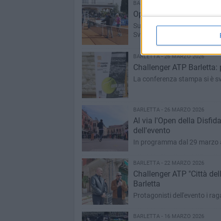
BARLETTA - 30 MARZO 2026
Open Barletta 2026: primi
Subito fuori i blasonati Naga
Svrcina. Tra gli italiani ava
Cadenasso
BARLETTA - 26 MARZO 2026
Challenger ATP Barletta: 
La conferenza stampa si è sv
BARLETTA - 26 MARZO 2026
Al via l'Open della Disfid
dell'evento
In programma dal 29 marzo al
BARLETTA - 22 MARZO 2026
Challenger ATP "Città del
Barletta
Protagonisti dell'evento i ra
BARLETTA - 16 MARZO 2026