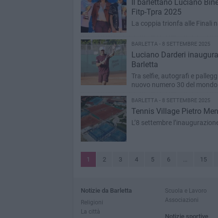
Il barlettano Luciano Bine
Fitp-Tpra 2025
La coppia trionfa alle Finali n
BARLETTA - 8 SETTEMBRE 2025
Luciano Darderi inaugura
Barletta
Tra selfie, autografi e pallegg
nuovo numero 30 del mondo
BARLETTA - 8 SETTEMBRE 2025
Tennis Village Pietro Men
L’8 settembre l’inaugurazion
1
2
3
4
5
6
...
15
Notizie da Barletta
Scuola e Lavoro
Associazioni
Religioni
La città
Notizie sportive