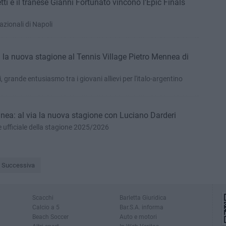
tti e il tranese Gianni Fortunato vincono l'Epic Finals
azionali di Napoli
 la nuova stagione al Tennis Village Pietro Mennea di
i, grande entusiasmo tra i giovani allievi per l'italo-argentino
nea: al via la nuova stagione con Luciano Darderi
e ufficiale della stagione 2025/2026
Successiva
Scacchi
Barletta Giuridica
Calcio a 5
Bar.S.A. informa
Beach Soccer
Auto e motori