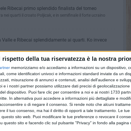
le Ribecai primo splendido finalista del torneo
 nei quarti il croato Poljicak, e in semifinale il forte ucraino
 Valle e Ribecai splendidamente ai quarti. Ko invece
o da Ribecai). Finale di doppio tra Karol-Sachko e Latinovic-
l rispetto della tua riservatezza è la nostra prior
artner
memorizziamo e/o accediamo a informazioni su un dispositivo, c
 Marco Cecchinato, passano agli ottavi Ribecai,
ali, come identificatori univoci e informazioni standard inviate da un di
a Valle
zzati, misurazione di annunci e contenuti, analisi dell'audience e svilupp
i e i nostri partner possiamo utilizzare dati precisi di geolocalizzazione 
tuto da Ribecai), eliminati anche Forti, Bondioli. Oggi in
lare e i quarti di doppio
del dispositivo. Puoi fare clic per consentire a noi e ai nostri 1733 partn
critte. In alternativa puoi accedere a informazioni più dettagliate e modif
acconsentire o di negare il consenso.
Si rende noto che alcuni trattamen
etato il primo turno di doppio
e il tuo consenso, ma hai il diritto di opporti a tale trattamento. Le tue
taliane Fellin-Moroni e Agostini Carboni. Nulla da fare per Forti e
 questo sito web. Puoi modificare le tue preferenze o revocare il conse
e Karol.
questo sito e facendo clic sul pulsante "Privacy" in fondo alla pagina