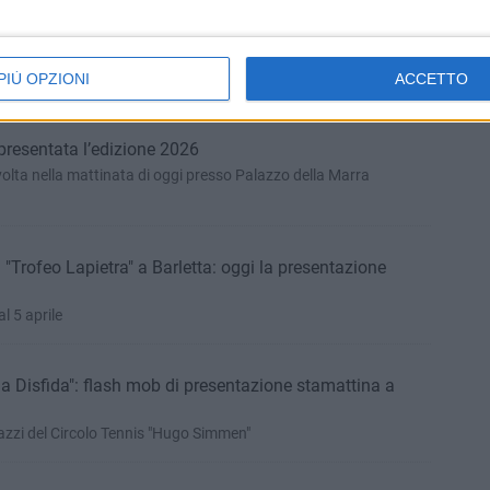
 incontri del main draw e prime grosse sorprese
l e Kukushkin, mentre da forfait il campione 2025 Dalibor
nza Marco Cecchinato. Nulla da fare invece per Gianluca
PIÙ OPZIONI
ACCETTO
presentata l’edizione 2026
olta nella mattinata di oggi presso Palazzo della Marra
a "Trofeo Lapietra" a Barletta: oggi la presentazione
 5 aprile
la Disfida": flash mob di presentazione stamattina a
gazzi del Circolo Tennis "Hugo Simmen"