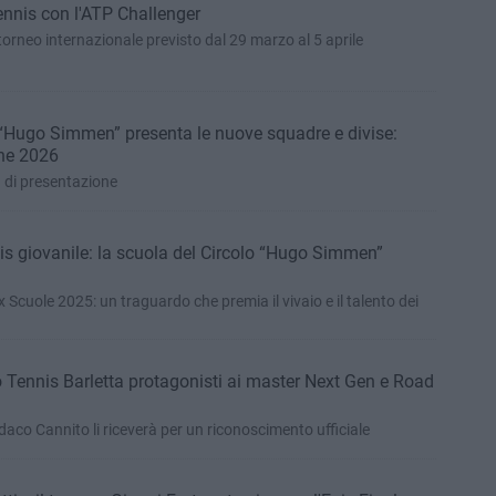
tennis con l'ATP Challenger
 torneo internazionale previsto dal 29 marzo al 5 aprile
a “Hugo Simmen” presenta le nuove squadre e divise:
one 2026
a di presentazione
nnis giovanile: la scuola del Circolo “Hugo Simmen”
 Scuole 2025: un traguardo che premia il vivaio e il talento dei
lo Tennis Barletta protagonisti ai master Next Gen e Road
aco Cannito li riceverà per un riconoscimento ufficiale