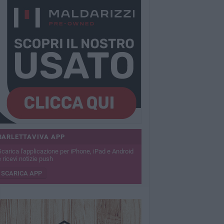
BARLETTAVIVA APP
Scarica l'applicazione per iPhone, iPad e Android
 ricevi notizie push
SCARICA APP