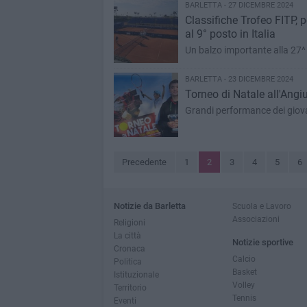
BARLETTA - 27 DICEMBRE 2024
Classifiche Trofeo FITP, p
al 9° posto in Italia
Un balzo importante alla 27^
BARLETTA - 23 DICEMBRE 2024
Torneo di Natale all'Angiu
Grandi performance dei giova
Precedente
1
2
3
4
5
6
Notizie da Barletta
Scuola e Lavoro
Associazioni
Religioni
La città
Notizie sportive
Cronaca
Calcio
Politica
Basket
Istituzionale
Volley
Territorio
Tennis
Eventi