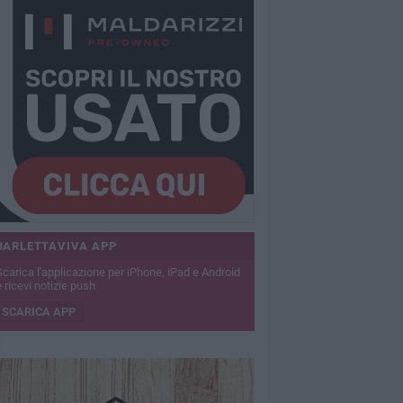
BARLETTAVIVA APP
Scarica l'applicazione per iPhone, iPad e Android
 ricevi notizie push
SCARICA APP