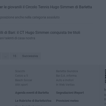
er le giovanili il Circolo Tennis Hugo Simmen di Barletta
 posizione anche nella categoria assoluto
lli di Bari: il CT Hugo Simmen conquista tre titoli
ni talenti di casa nostra
...
15
Successiva
Scacchi
Barletta Giuridica
Calcio a 5
Bar.S.A. informa
Beach Soccer
Auto e motori
Altri sport
In Web Veritas
I
Agenda eventi di Barletta
Segnalazioni iReport
R
B
Le Rubriche di BarlettaViva
Previsioni meteo
i