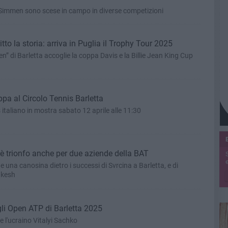
 Simmen sono scese in campo in diverse competizioni
to la storia: arriva in Puglia il Trophy Tour 2025
n” di Barletta accoglie la coppa Davis e la Billie Jean King Cup
ppa al Circolo Tennis Barletta
is italiano in mostra sabato 12 aprile alle 11:30
è trionfo anche per due aziende della BAT
e
 una canosina dietro i successi di Svrcina a Barletta, e di
akesh
Dalibor Svrcina trionfa agli Open ATP di Barletta 2025
e l'ucraino Vitalyi Sachko