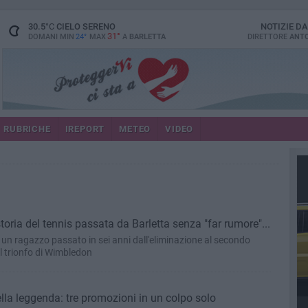
30.5
°C
CIELO SERENO
NOTIZIE D
31°
DOMANI MIN
24°
MAX
A
BARLETTA
DIRETTORE
ANTO
RUBRICHE
IREPORT
METEO
VIDEO
toria del tennis passata da Barletta senza "far rumore"...
assato in sei anni dall'eliminazione al secondo
turno al "Città della Disfida" al trionfo di Wimbledon
ella leggenda: tre promozioni in un colpo solo