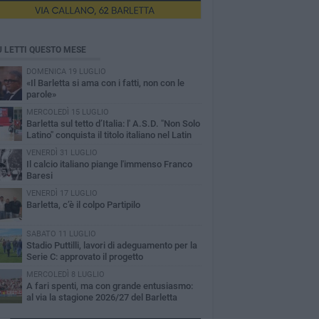
Ù LETTI QUESTO MESE
DOMENICA 19 LUGLIO
«Il Barletta si ama con i fatti, non con le
parole»
MERCOLEDÌ 15 LUGLIO
Barletta sul tetto d’Italia: l' A.S.D. "Non Solo
Latino" conquista il titolo italiano nel Latin
reografico
VENERDÌ 31 LUGLIO
Il calcio italiano piange l'immenso Franco
Baresi
VENERDÌ 17 LUGLIO
Barletta, c’è il colpo Partipilo
SABATO 11 LUGLIO
Stadio Puttilli, lavori di adeguamento per la
Serie C: approvato il progetto
MERCOLEDÌ 8 LUGLIO
A fari spenti, ma con grande entusiasmo:
al via la stagione 2026/27 del Barletta