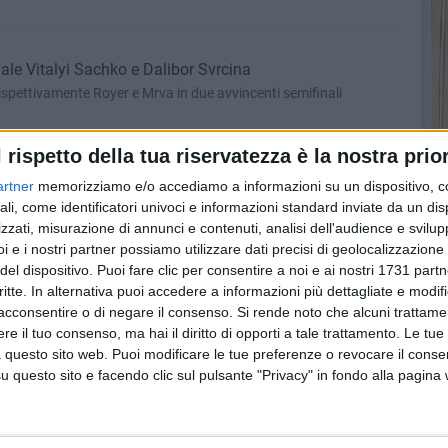
nale Vitalyi Sachko e Dalibor Svrcina
rispettivamente Royer e Mrva in due avvincenti semifinali
l rispetto della tua riservatezza è la nostra prior
Negritu e Alex Merino trionfano nel torneo di doppio
artner
memorizziamo e/o accediamo a informazioni su un dispositivo, c
supera in finale Tiago Pereira e Mats Hermans col punteggio di
ali, come identificatori univoci e informazioni standard inviate da un di
zzati, misurazione di annunci e contenuti, analisi dell'audience e svilupp
i e i nostri partner possiamo utilizzare dati precisi di geolocalizzazione 
del dispositivo. Puoi fare clic per consentire a noi e ai nostri 1731 partn
ati Daniel Evans e tutti gli italiani
critte. In alternativa puoi accedere a informazioni più dettagliate e modif
contro Royer, mentre un infortunio causa il ritiro nel doppio di
acconsentire o di negare il consenso.
Si rende noto che alcuni trattamen
 alla semifinale tra Sachko e Mrva
e il tuo consenso, ma hai il diritto di opporti a tale trattamento. Le tue
 questo sito web. Puoi modificare le tue preferenze o revocare il conse
questo sito e facendo clic sul pulsante "Privacy" in fondo alla pagina
 Valle ai quarti. Cadenasso e Agostini in semifinale di
grande Evans. Out per infortunio Andrea Pellegrino