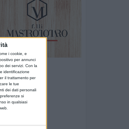
ità
ome i cookie, e
spositivo per annunci
o dei servizi.
Con la
e identificazione
er il trattamento per
icare le tue
ti dei dati personali
 preferenze si
nso in qualsiasi
 web.