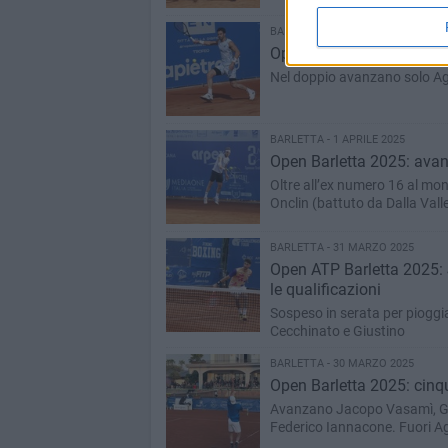
BARLETTA - 2 APRILE 2025
Open Barletta 2025: dopo D
Nel doppio avanzano solo Agost
BARLETTA - 1 APRILE 2025
Open Barletta 2025: avan
Oltre all’ex numero 16 al mond
Onclin (battuto da Dalla Vall
BARLETTA - 31 MARZO 2025
Open ATP Barletta 2025:
le qualificazioni
Sospeso in serata per pioggia
Cecchinato e Giustino
BARLETTA - 30 MARZO 2025
Open Barletta 2025: cinque
Avanzano Jacopo Vasamì, Gi
Federico Iannacone. Fuori A