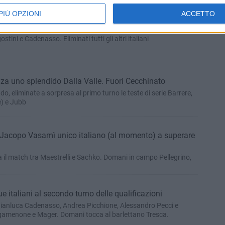
PIÙ OPZIONI
ACCETTO
alla Valle, qualificati Pellegrino e Jacopo Berrettini
ini e Cadenasso. Eliminati tutti gli altri italiani
za uno splendido Dalla Valle. Fuori Cecchinato
o, eliminate a sorpresa al primo turno le teste di serie Barrere,
e) e Jubb
 Jacopo Vasamì unico italiano (al momento) a superare
 il match tra Maestrelli e Sachko. Domani in campo Pellegrino,
 italiani al secondo turno delle qualificazioni
anluca Cadenasso, Andrea Picchione, Alessandro Pecci e
gamenone e Mager. Domani tocca al barlettano Tresca.