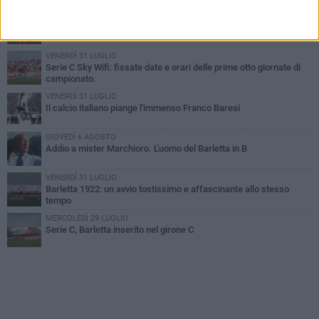
SABATO 1 AGOSTO
Poker di Da Silva, Barletta batte Soccer Trani 4-1 in amichevole
VENERDÌ 31 LUGLIO
Serie C Sky Wifi: fissate date e orari delle prime otto giornate di
campionato.
VENERDÌ 31 LUGLIO
Il calcio italiano piange l'immenso Franco Baresi
GIOVEDÌ 6 AGOSTO
Addio a mister Marchioro. L'uomo del Barletta in B
VENERDÌ 31 LUGLIO
Barletta 1922: un avvio tostissimo e affascinante allo stesso
tempo
MERCOLEDÌ 29 LUGLIO
Serie C, Barletta inserito nel girone C