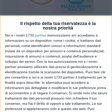
Il rispetto della tua riservatezza è la
27
A cura di
nostra priorità
IDA VINELLA
Noi e i nostri 1733
partner
memorizziamo e/o accediamo a
informazioni su un dispositivo, come i cookie, e trattiamo dati
personali, come identificatori univoci e informazioni standard
Si sono conclusi la scorsa settimana i master nazionali dei
inviate da un dispositivo per annunci e contenuti personalizzati,
circuiti
Next Gen
e
Road to Torino
, due tra le
manifestazioni
misurazione di annunci e contenuti, analisi dell'audience e
giovanili più attese del panorama tennistico italiano
. Il
sviluppo dei servizi.
Con la tua autorizzazione noi e i nostri
partner possiamo utilizzare dati precisi di geolocalizzazione e
circuito Next Gen prevedeva la qualificazione dei primi
identificazione tramite la scansione del dispositivo. Puoi fare clic
cinque giocatori di ogni macroarea per le categorie Under 10,
per consentire a noi e ai nostri 1733 partner il trattamento per le
12 e 14, mentre al Road to Torino accedevano i due vincitori
finalità sopra descritte. In alternativa puoi accedere a
regionali per ciascuna categoria Under 9, 11 e 13.
informazioni più dettagliate e modificare le tue preferenze prima
di acconsentire o di negare il consenso.
Si rende noto che alcuni
Una numerosa rappresentativa del
Circolo Tennis Barletta
è
trattamenti dei dati personali possono non richiedere il tuo
riuscita nell'impresa di qualificarsi alla fase finale, disputata
consenso, ma hai il diritto di opporti a tale trattamento. Le tue
preferenze si applicheranno solo a questo sito web. Puoi
a Torino in contemporanea con le ATP Finals, portando in