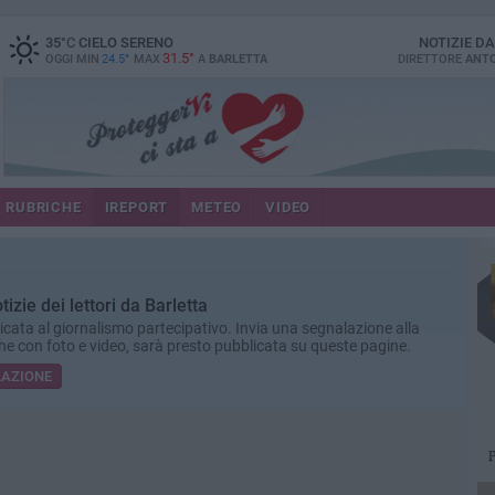
35
°C
CIELO SERENO
NOTIZIE D
31.5°
OGGI MIN
24.5°
MAX
A
BARLETTA
DIRETTORE
ANTO
RUBRICHE
IREPORT
METEO
VIDEO
tizie dei lettori da Barletta
cata al giornalismo partecipativo. Invia una segnalazione alla
he con foto e video, sarà presto pubblicata su queste pagine.
LAZIONE