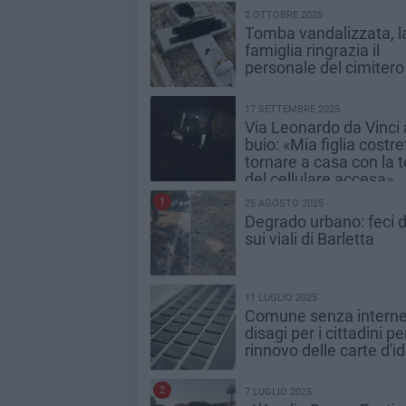
2 OTTOBRE 2025
Tomba vandalizzata, l
famiglia ringrazia il
personale del cimitero
17 SETTEMBRE 2025
Via Leonardo da Vinci 
buio: «Mia figlia costre
tornare a casa con la t
del cellulare accesa»
1
25 AGOSTO 2025
Degrado urbano: feci d
sui viali di Barletta
11 LUGLIO 2025
Comune senza interne
disagi per i cittadini per
rinnovo delle carte d'id
2
7 LUGLIO 2025