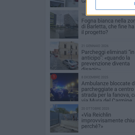
Giuseppe da una lapid
16 FEBBRAIO 2026
Fogna bianca nella zo
di Barletta, che fine ha
il progetto?
21 GENNAIO 2026
Parcheggi eliminati “in
anticipo”: «quando la
prevenzione diventa
disagio»
1
8 DICEMBRE 2025
Ambulanze bloccate d
parcheggiate a centro
strada per la fanova, c
via Mura del Carmine
20 OTTOBRE 2025
«Via Reichlin
improvvisamente chiu
perché?»