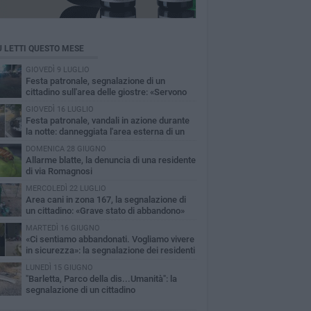
Ù LETTI QUESTO MESE
GIOVEDÌ 9 LUGLIO
Festa patronale, segnalazione di un
cittadino sull'area delle giostre: «Servono
 controlli»
GIOVEDÌ 16 LUGLIO
Festa patronale, vandali in azione durante
la notte: danneggiata l'area esterna di un
torante a Barletta
DOMENICA 28 GIUGNO
Allarme blatte, la denuncia di una residente
di via Romagnosi
MERCOLEDÌ 22 LUGLIO
Area cani in zona 167, la segnalazione di
un cittadino: «Grave stato di abbandono»
MARTEDÌ 16 GIUGNO
«Ci sentiamo abbandonati. Vogliamo vivere
in sicurezza»: la segnalazione dei residenti
Via Lattanzio
LUNEDÌ 15 GIUGNO
"Barletta, Parco della dis...Umanità": la
segnalazione di un cittadino