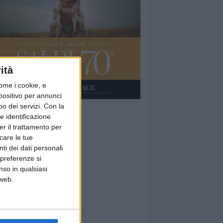
ità
ome i cookie, e
spositivo per annunci
o dei servizi.
Con la
e identificazione
er il trattamento per
icare le tue
ti dei dati personali
 preferenze si
nso in qualsiasi
 web.