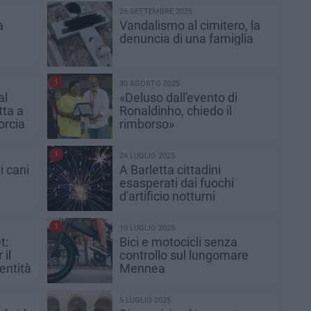
26 SETTEMBRE 2025
a
Vandalismo al cimitero, la
denuncia di una famiglia
1
30 AGOSTO 2025
al
«Deluso dall'evento di
tta a
Ronaldinho, chiedo il
orcia
rimborso»
1
24 LUGLIO 2025
i cani
A Barletta cittadini
esasperati dai fuochi
d'artificio notturni
1
10 LUGLIO 2025
t:
Bici e motocicli senza
 il
controllo sul lungomare
entità
Mennea
5 LUGLIO 2025