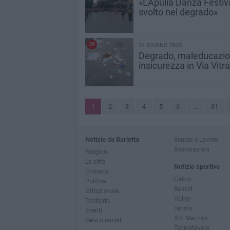
«L’Apulia Danza Festiva
svolto nel degrado»
38
24 GIUGNO 2025
Degrado, maleducazio
insicurezza in Via Vitra
1
2
3
4
5
6
...
31
Notizie da Barletta
Scuola e Lavoro
Associazioni
Religioni
La città
Notizie sportive
Cronaca
Calcio
Politica
Basket
Istituzionale
Volley
Territorio
Tennis
Eventi
Arti Marziali
Servizi sociali
Tennistavolo