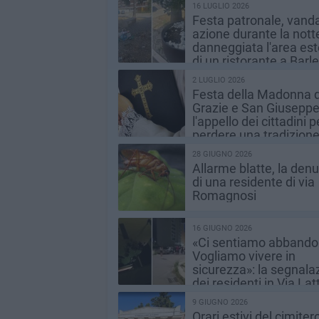
16 LUGLIO 2026
Festa patronale, vandal
azione durante la nott
danneggiata l'area es
di un ristorante a Barle
2 LUGLIO 2026
Festa della Madonna d
Grazie e San Giuseppe
l'appello dei cittadini 
perdere una tradizion
identitaria
28 GIUGNO 2026
Allarme blatte, la den
di una residente di via
Romagnosi
16 GIUGNO 2026
«Ci sentiamo abbandon
Vogliamo vivere in
sicurezza»: la segnala
dei residenti in Via Lat
9 GIUGNO 2026
Orari estivi del cimitero