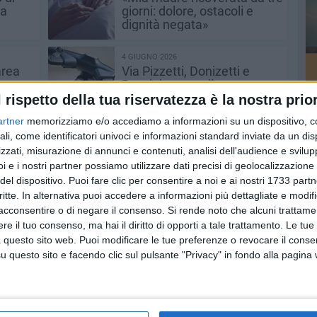
na
giorni: dolore, ostacoli e
dignità negata»
4 GIUGNO 2026
area
Via Pizzetti, Donizetti e
a
Rossini: cresce il
a
malcontento dei residenti
l rispetto della tua riservatezza è la nostra prior
o per
per sicurezza e rifiuti
artner
memorizziamo e/o accediamo a informazioni su un dispositivo, c
30 APRILE 2026
ali, come identificatori univoci e informazioni standard inviate da un di
i
Chiusura varchi dei giardini
zzati, misurazione di annunci e contenuti, analisi dell'audience e svilupp
o di
del Castello: "Aperto solo
i e i nostri partner possiamo utilizzare dati precisi di geolocalizzazione 
quello principale, difficoltà
del dispositivo. Puoi fare clic per consentire a noi e ai nostri 1733 partn
per anziani e cittadini con
critte. In alternativa puoi accedere a informazioni più dettagliate e modif
difficoltà motorie"
16 MARZO 2026
acconsentire o di negare il consenso.
Si rende noto che alcuni trattamen
uta
Deiezioni canine davanti a
e il tuo consenso, ma hai il diritto di opporti a tale trattamento. Le tue
un magazzino a Barletta
 questo sito web. Puoi modificare le tue preferenze o revocare il conse
suoi
questo sito e facendo clic sul pulsante "Privacy" in fondo alla pagina
24 FEBBRAIO 2026
etta:
Erbacce alte e deiezioni
n
canine in via Libertà, la