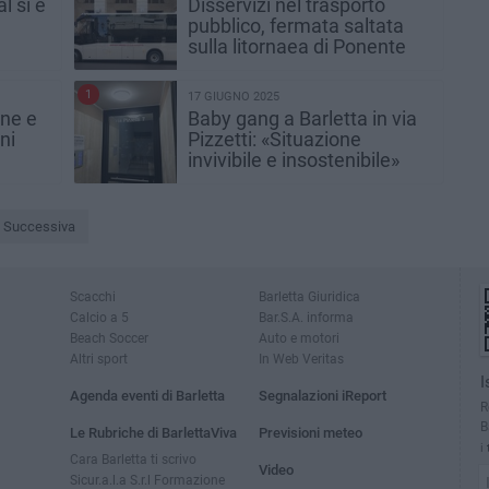
l si è
Disservizi nel trasporto
pubblico, fermata saltata
sulla litornaea di Ponente
1
17 GIUGNO 2025
ne e
Baby gang a Barletta in via
ni
Pizzetti: «Situazione
invivibile e insostenibile»
Successiva
Scacchi
Barletta Giuridica
Calcio a 5
Bar.S.A. informa
Beach Soccer
Auto e motori
Altri sport
In Web Veritas
I
Agenda eventi di Barletta
Segnalazioni iReport
R
B
Le Rubriche di BarlettaViva
Previsioni meteo
i
Cara Barletta ti scrivo
Video
Sicur.a.l.a S.r.l Formazione