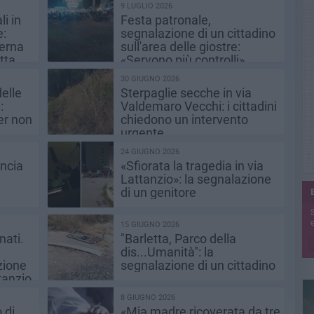
9 LUGLIO 2026
i in
Festa patronale,
e:
segnalazione di un cittadino
terna
sull'area delle giostre:
tta
«Servono più controlli»
30 GIUGNO 2026
elle
Sterpaglie secche in via
:
Valdemaro Vecchi: i cittadini
per non
chiedono un intervento
e
urgente
24 GIUGNO 2026
uncia
«Sfiorata la tragedia in via
Lattanzio»: la segnalazione
di un genitore
e
15 GIUGNO 2026
ati.
"Barletta, Parco della
dis...Umanità": la
zione
segnalazione di un cittadino
tanzio
8 GIUGNO 2026
 di
«Mia madre ricoverata da tre