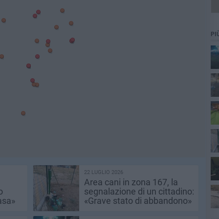
PI
più
ris
22 LUGLIO 2026
Area cani in zona 167, la
in 
o
segnalazione di un cittadino:
casa»
«Grave stato di abbandono»