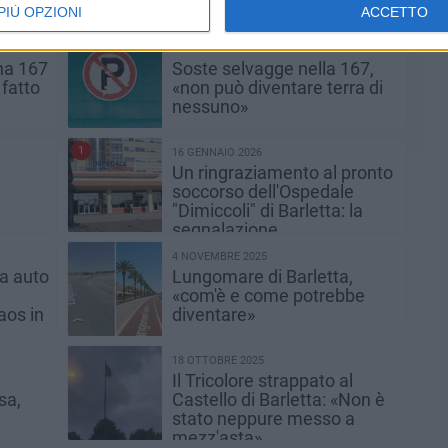
e
segnalazione di una
PIÙ OPZIONI
ACCETTO
cittadina barlettana
11 FEBBRAIO 2026
na 167
Soste selvagge nella 167,
 fatto
«non può diventare terra di
nessuno»
1
16 GENNAIO 2026
Un ringraziamento al pronto
soccorso dell'Ospedale
"Dimiccoli" di Barletta: la
segnalazione
4 NOVEMBRE 2025
a auto
Lungomare di Barletta,
«com'è e come potrebbe
aos in
diventare»
18 OTTOBRE 2025
Il Tricolore strappato al
sa,
Castello di Barletta: «Non è
stato neppure messo a
mezz'asta»