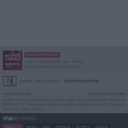
BARLETTAVIVA APP
Scarica l'applicazione per iPhone,
iPad e Android e ricevi notizie push
Contatti
Policy e Privacy
GOCITY NEWS PLATFORM
Notizie da
Barletta
Direttore
Antonio Quinto
© 2001-2026 BarlettaViva è un portale gestito da InnovaNews srl. Partita iva
08059640725. Testata giornalistica telematica registrata presso il Tribunale di
Trani. Tutti i diritti riservati.
BARLETTA
ANDRIA
BARI
BISCEGLIE
BITONTO
CANOSA