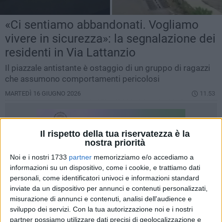
«Ci sentiamo abbandonati. Vogliamo
vivere in sicurezza»: la segnalazione dei
residenti in Via Lattanzio
Il piazzale antistante è ostaggio di un gruppo di ragazzi
che assumono comportamenti pericolosi
MARTEDÌ 16 GIUGNO 2026
11.53
Il rispetto della tua riservatezza è la
nostra priorità
Noi e i nostri 1733
partner
memorizziamo e/o accediamo a
informazioni su un dispositivo, come i cookie, e trattiamo dati
personali, come identificatori univoci e informazioni standard
inviate da un dispositivo per annunci e contenuti personalizzati,
misurazione di annunci e contenuti, analisi dell'audience e
sviluppo dei servizi.
Con la tua autorizzazione noi e i nostri
partner possiamo utilizzare dati precisi di geolocalizzazione e