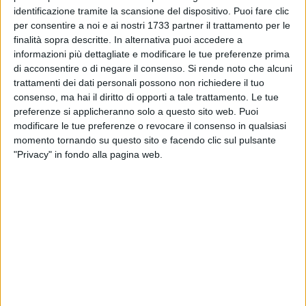
identificazione tramite la scansione del dispositivo. Puoi fare clic
per consentire a noi e ai nostri 1733 partner il trattamento per le
finalità sopra descritte. In alternativa puoi accedere a
informazioni più dettagliate e modificare le tue preferenze prima
di acconsentire o di negare il consenso.
Si rende noto che alcuni
trattamenti dei dati personali possono non richiedere il tuo
consenso, ma hai il diritto di opporti a tale trattamento. Le tue
preferenze si applicheranno solo a questo sito web. Puoi
modificare le tue preferenze o revocare il consenso in qualsiasi
momento tornando su questo sito e facendo clic sul pulsante
Una segnalazione arrivata alla redazione di BarlettaViva da
"Privacy" in fondo alla pagina web.
alcuni residenti di Via Lattanzio segnala una situazione di
disagio e preoccupazione per la sicurezza della zona. Alcuni
gruppi di ragazzi si ritroverebbero nel piazzale davanti alle
case, creando comportamenti considerati pericolosi dai
residenti:
«Gentile Redazione, ​scrivo questa lettera a nome mio e dei
residenti di Via Lattanzio a Barletta per accendere i riflettori
su una situazione diventata ormai insostenibile e pericolosa,
sperando che la vostra voce possa aiutarci a rompere il