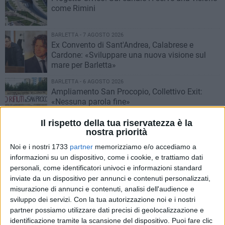
come Rimini
BARLETTA - 7 AGOSTO 2026
Ex Convento di Sant'Andrea, Calabrese e
Cardone: «Sviluppare una nuova visione sul
mare per Barletta»
BARLETTA - 6 AGOSTO 2026
Ampliamento San Procopio, Collettivo Exit:
«Nessuna parola fine»
Il rispetto della tua riservatezza è la
BARLETTA - 6 AGOSTO 2026
nostra priorità
Ampliamento San Procopio, Trimigno: «Qual è
Noi e i nostri 1733
partner
memorizziamo e/o accediamo a
il vero parere di Arpa Puglia?»
informazioni su un dispositivo, come i cookie, e trattiamo dati
personali, come identificatori univoci e informazioni standard
BARLETTA - 4 AGOSTO 2026
inviate da un dispositivo per annunci e contenuti personalizzati,
Auto persona con disabilità vandalizzata,
misurazione di annunci e contenuti, analisi dell'audience e
Sinistra Italiana: «Profonda amarezza»
sviluppo dei servizi.
Con la tua autorizzazione noi e i nostri
partner possiamo utilizzare dati precisi di geolocalizzazione e
identificazione tramite la scansione del dispositivo. Puoi fare clic
BARLETTA - 4 AGOSTO 2026