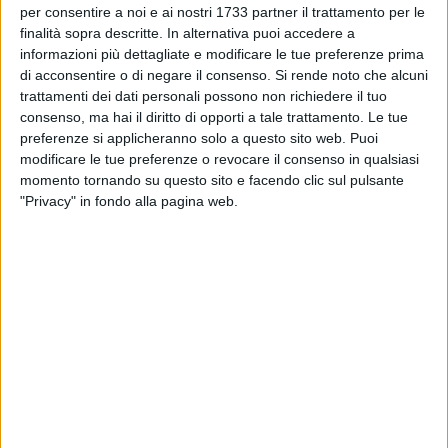
per consentire a noi e ai nostri 1733 partner il trattamento per le
Auto persona con disabilità vandalizzata,
Coalizione Civica: «Gesto spregevole che
finalità sopra descritte. In alternativa puoi accedere a
colpisce la dignità umana»
informazioni più dettagliate e modificare le tue preferenze prima
di acconsentire o di negare il consenso.
Si rende noto che alcuni
BARLETTA - 4 AGOSTO 2026
trattamenti dei dati personali possono non richiedere il tuo
Lista "Emiliano sindaco di Puglia" attacca
consenso, ma hai il diritto di opporti a tale trattamento. Le tue
Lanotte: «La sua ricostruzione non corrisponde
preferenze si applicheranno solo a questo sito web. Puoi
ai fatti»
modificare le tue preferenze o revocare il consenso in qualsiasi
momento tornando su questo sito e facendo clic sul pulsante
BARLETTA - 4 AGOSTO 2026
Osservatorio Sergio Ramelli: «La memoria non
"Privacy" in fondo alla pagina web.
si indossa. Si difende»
BARLETTA - 4 AGOSTO 2026
Progetto Civico Barletta: «Mentre la politica
recita, Barletta sprofonda nei problemi reali»
BARLETTA - 4 AGOSTO 2026
Salvaguardia degli equilibri di bilancio, M5S:
«Questa approvazione non cancella i gravi
problemi di questa maggioranza»