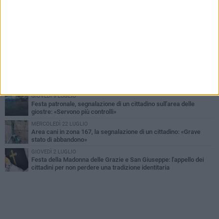
VENERDÌ 7 AGOSTO
In reparto senza aria condizionata, «ci siamo portati ventilatori da
casa»
LUNEDÌ 15 GIUGNO
"Barletta, Parco della dis...Umanità": la segnalazione di un
cittadino
DOMENICA 28 GIUGNO
Allarme blatte, la denuncia di una residente di via Romagnosi
GIOVEDÌ 9 LUGLIO
Festa patronale, segnalazione di un cittadino sull'area delle
giostre: «Servono più controlli»
MERCOLEDÌ 22 LUGLIO
Area cani in zona 167, la segnalazione di un cittadino: «Grave
stato di abbandono»
GIOVEDÌ 2 LUGLIO
Festa della Madonna delle Grazie e San Giuseppe: l'appello dei
cittadini per non perdere una tradizione identitaria