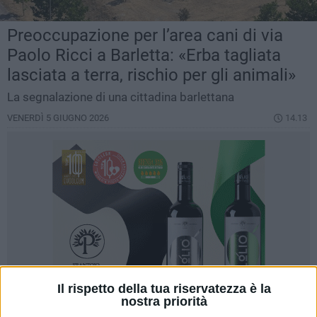
Preoccupazione per l’area cani di via
Paolo Ricci a Barletta: «Erba tagliata
lasciata a terra, rischio per gli animali»
La segnalazione di una cittadina barlettana
VENERDÌ 5 GIUGNO 2026
14.13
Il rispetto della tua riservatezza è la
nostra priorità