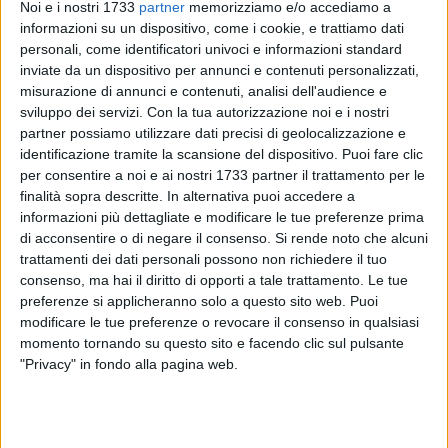
Noi e i nostri 1733
partner
memorizziamo e/o accediamo a
informazioni su un dispositivo, come i cookie, e trattiamo dati
personali, come identificatori univoci e informazioni standard
inviate da un dispositivo per annunci e contenuti personalizzati,
misurazione di annunci e contenuti, analisi dell'audience e
sviluppo dei servizi.
Con la tua autorizzazione noi e i nostri
partner possiamo utilizzare dati precisi di geolocalizzazione e
identificazione tramite la scansione del dispositivo. Puoi fare clic
per consentire a noi e ai nostri 1733 partner il trattamento per le
A Barletta cresce la preoccupazione tra i cittadini per le
finalità sopra descritte. In alternativa puoi accedere a
condizioni dell'area sgambamento cani recentemente
informazioni più dettagliate e modificare le tue preferenze prima
realizzata in via Paolo Ricci, nella Zona 167, all'angolo con
di acconsentire o di negare il consenso.
Si rende noto che alcuni
via Leonardo da Vinci.
trattamenti dei dati personali possono non richiedere il tuo
consenso, ma hai il diritto di opporti a tale trattamento. Le tue
preferenze si applicheranno solo a questo sito web. Puoi
«​Scrivo alla vostra redazione per dare voce a una forte
modificare le tue preferenze o revocare il consenso in qualsiasi
preoccupazione da giorni condivisa da moltissimi cittadini di
momento tornando su questo sito e facendo clic sul pulsante
Barletta che frequentano molte aree a verde pubblico,
"Privacy" in fondo alla pagina web.
un'area da pochi mesi realizzata per cani, sita in Via Paolo
Ricci (Zona 167, all'angolo con via Leonardo da Vinci). ​
Come si può chiaramente vedere dall'immagine allegata,