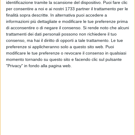
identificazione tramite la scansione del dispositivo. Puoi fare clic
Una vittoria che premia un gruppo giovane e determinato,
per consentire a noi e ai nostri 1733 partner il trattamento per le
con una crescita costante e una coesione che ha fatto la
finalità sopra descritte. In alternativa puoi accedere a
differenza nei momenti chiave.
informazioni più dettagliate e modificare le tue preferenze prima
di acconsentire o di negare il consenso.
Si rende noto che alcuni
trattamenti dei dati personali possono non richiedere il tuo
SERIE B2: VITTORIA NEL VITERBESE
consenso, ma hai il diritto di opporti a tale trattamento. Le tue
In trasferta a Ronciglione, contro l'ASD Punta del Lago, la
preferenze si applicheranno solo a questo sito web. Puoi
squadra di Serie B2 ha centrato un altro storico risultato,
modificare le tue preferenze o revocare il consenso in qualsiasi
conquistando la promozione con una prestazione
momento tornando su questo sito e facendo clic sul pulsante
maiuscola.
"Privacy" in fondo alla pagina web.
Il team è brillantemente capitanato dal
Maestro Flavio
Piazzolla
e vede come protagonisti:
Luca e Dodo Scelzi,
Giorgio Caggianelli, John Holquist, Alessandro Binetti,
Giovanni Napolitano e Antonio Vernò.
Un gruppo che ha unito esperienza, freschezza e resilienza,
superando con carattere le difficoltà delle trasferte e
mantenendo alta la concentrazione per tutto il campionato.