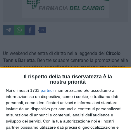
92
Un weekend che entra di diritto nella leggenda del
Circolo
Tennis Barletta
. Ben tre squadre centrano la promozione alla
categoria superiore, suggellando una stagione straordinaria,
frutto di lavoro, passione e spirito di squadra.
Il rispetto della tua riservatezza è la
nostra priorità
D1 MASCHILE: PROMOZIONE IN SERIE C
Noi e i nostri 1733
partner
memorizziamo e/o accediamo a
Sul campo di casa, la D1 maschile ha conquistato la
informazioni su un dispositivo, come i cookie, e trattiamo dati
promozione in Serie C superando lo Sporting Club U Vasti di
personali, come identificatori univoci e informazioni standard
inviate da un dispositivo per annunci e contenuti personalizzati,
Massafra. Protagonisti di questa impresa:
Matteo Campana,
misurazione di annunci e contenuti, analisi dell'audience e
Vito Lorenzo Farinato, Daniele Papeo, Marco
sviluppo dei servizi.
Con la tua autorizzazione noi e i nostri
Mastropasqua e Michele Piazzolla.
partner possiamo utilizzare dati precisi di geolocalizzazione e