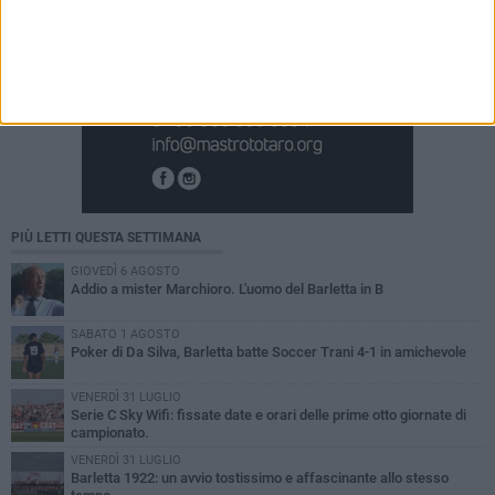
PIÙ LETTI QUESTA SETTIMANA
GIOVEDÌ 6 AGOSTO
Addio a mister Marchioro. L'uomo del Barletta in B
SABATO 1 AGOSTO
Poker di Da Silva, Barletta batte Soccer Trani 4-1 in amichevole
VENERDÌ 31 LUGLIO
Serie C Sky Wifi: fissate date e orari delle prime otto giornate di
campionato.
VENERDÌ 31 LUGLIO
Barletta 1922: un avvio tostissimo e affascinante allo stesso