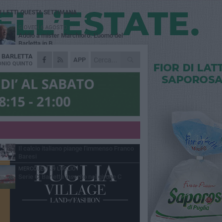
Ù LETTI QUESTA SETTIMANA
GIOVEDÌ 6 AGOSTO
Addio a mister Marchioro. L'uomo del
Barletta in B
A
BARLETTA
SABATO 1 AGOSTO
APP
Poker di Da Silva, Barletta batte Soccer
NIO QUINTO
Trani 4-1 in amichevole
VENERDÌ 31 LUGLIO
Serie C Sky Wifi: fissate date e orari delle
prime otto giornate di campionato.
VENERDÌ 31 LUGLIO
Barletta 1922: un avvio tostissimo e
affascinante allo stesso tempo
VENERDÌ 31 LUGLIO
Il calcio italiano piange l'immenso Franco
Baresi
MERCOLEDÌ 29 LUGLIO
Serie C, Barletta inserito nel girone C