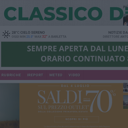
PI
28
°C
CIELO SERENO
NOTIZIE D
32°
OGGI MIN
25.5°
MAX
A
BARLETTA
DIRETTORE
ANTO
RUBRICHE
IREPORT
METEO
VIDEO