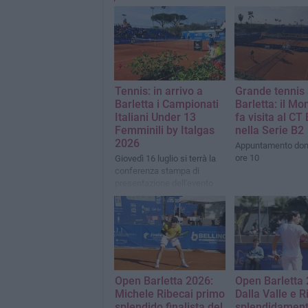
Tennis: in arrivo a
Grande tennis
Barletta i Campionati
Barletta: il Mo
Italiani Under 13
fa visita al CT 
Femminili by Italgas
nella Serie B2
2026
Appuntamento dom
ore 10
Giovedì 16 luglio si terrà la
conferenza stampa di
presentazione dell'evento
Open Barletta 2026:
Open Barletta 
Michele Ribecai primo
Dalla Valle e R
splendido finalista del
splendidament