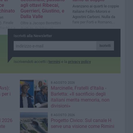
ce
agli ottavi Ribecai,
Avanzano ai quarti le coppie
chinato
Guerrieri, Giustino, e
italiane Fellin-Moroni e
Dalla Valle
Agostini Carboni. Nulla da
ri
fare per Forti e Romano,
). Finale
Oltre a Jacopo Berrettini
eliminati da Sachko e Karol.
l-Sachko e
(battuto da Ribecai),
eliminati anche Forti,
Iscriviti alla Newsletter
Bondioli. Oggi in programma
gli ottavi del singolare e i
Iscriviti
quarti di doppio
Iscrivendoti accetti i
termini
e la
privacy policy
8 AGOSTO 2026
Avs):
Marcinelle, Fratelli d'Italia -
 per i
Barletta: «Il sacrificio degli
italiani merita memoria, non
divisioni»
8 AGOSTO 2026
I 2026
Progetto Civico: Sul canale H
nte
serve una visione come Rimini