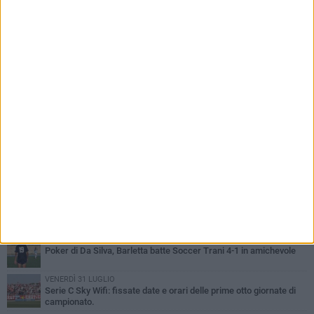
PIÙ LETTI QUESTA SETTIMANA
GIOVEDÌ 6 AGOSTO
Addio a mister Marchioro. L'uomo del Barletta in B
SABATO 1 AGOSTO
Poker di Da Silva, Barletta batte Soccer Trani 4-1 in amichevole
VENERDÌ 31 LUGLIO
Serie C Sky Wifi: fissate date e orari delle prime otto giornate di
campionato.