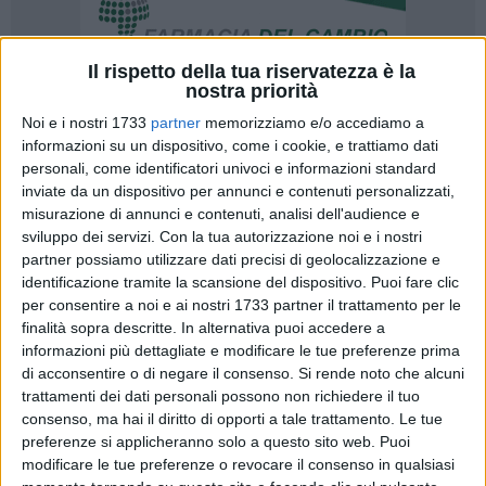
Il rispetto della tua riservatezza è la
nostra priorità
19
Noi e i nostri 1733
partner
memorizziamo e/o accediamo a
informazioni su un dispositivo, come i cookie, e trattiamo dati
personali, come identificatori univoci e informazioni standard
inviate da un dispositivo per annunci e contenuti personalizzati,
Nonostante la giornata di festa, primo giorno ricco di partite,
misurazione di annunci e contenuti, analisi dell'audience e
spettacolo e tanto pubblico all'esordio della quarta edizione
sviluppo dei servizi.
Con la tua autorizzazione noi e i nostri
dell'Open delle Puglie, il Wta125 in corso di svolgimento al
partner possiamo utilizzare dati precisi di geolocalizzazione e
Circolo Tennis di Bari. In attesa di vedere all'opera le big del
identificazione tramite la scansione del dispositivo. Puoi fare clic
per consentire a noi e ai nostri 1733 partner il trattamento per le
torneo, attenzioni puntate sulle pugliesi che hanno
finalità sopra descritte. In alternativa puoi accedere a
beneficiato di due wild card.
informazioni più dettagliate e modificare le tue preferenze prima
di acconsentire o di negare il consenso.
Si rende noto che alcuni
Subito in campo oggi la barlettana
Eleonora Alvisi,
che si è
trattamenti dei dati personali possono non richiedere il tuo
arresa all'austriaca Sinja Kraus in due set (6/1, 6/2), dopo
consenso, ma hai il diritto di opporti a tale trattamento. Le tue
una partita più combattuta nel secondo set, che ha
preferenze si applicheranno solo a questo sito web. Puoi
permesso alla Alvisi di tornare su buoni livelli dopo un lungo
modificare le tue preferenze o revocare il consenso in qualsiasi