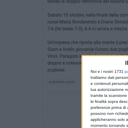
torneo di doppio femminile del Roland G
Sabato 10 ottobre, nella finale della com
russe Maria Bondarenko e Diana Shnaider
7-6 (tie break 7-3), 6-4 in un'ora e mezza
Un'impresa che riporta alla mente il pre
Slam a livello giovanile furono due pugli
Vinci. Paragoni a parte, la portata dell'
I
doppio è notevole e certifica, ancora un
pugliese.
Noi e i nostri 1731
p
trattiamo dati person
ELEONORA ALVISI
e contenuti personali
tua autorizzazione no
tramite la scansione 
le finalità sopra des
preferenze prima di 
possono non richieder
applicheranno solo a
momento tornando su 