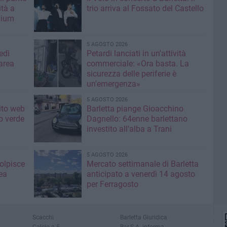
ità a
trio arriva al Fossato del Castello
mium
5 AGOSTO 2026
edì
Petardi lanciati in un'attività
area
commerciale: «Ora basta. La
sicurezza delle periferie è
un'emergenza»
5 AGOSTO 2026
sito web
Barletta piange Gioacchino
o verde
Dagnello: 64enne barlettano
investito all'alba a Trani
5 AGOSTO 2026
colpisce
Mercato settimanale di Barletta
ea
anticipato a venerdì 14 agosto
per Ferragosto
Scacchi
Barletta Giuridica
Calcio a 5
Bar.S.A. informa