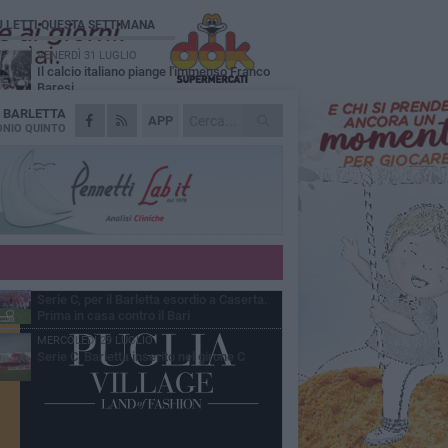
Ù LETTI QUESTA SETTIMANA
VENERDÌ 31 LUGLIO
Il calcio italiano piange l'immenso Franco
Baresi
A
BARLETTA
VENERDÌ 31 LUGLIO
APP
Serie C Sky Wifi: fissate date e orari delle
NIO QUINTO
prime otto giornate di campionato.
SABATO 1 AGOSTO
Poker di Da Silva, Barletta batte Soccer
Trani 4-1 in amichevole
VENERDÌ 31 LUGLIO
Barletta 1922: un avvio tostissimo e
affascinante allo stesso tempo
GIOVEDÌ 30 LUGLIO
Serie C, per il Barletta esordio a Caserta.
Prima in casa contro il Bari
MERCOLEDÌ 29 LUGLIO
Serie C, Barletta inserito nel girone C