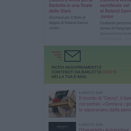
Barletta in una finale
semifinale nel
dello Slam
al Roland Garr
Junior
Giocherà per il titolo di
doppio al Roland Garros
Esaltante percorso
Junior
torneo di Parigi per
giovanissima barle
che raccoglie i primi
lavoro e sacrificio
RICEVI AGGIORNAMENTI E
CONTENUTI DA BARLETTA
GRATIS
NELLA TUA E-MAIL
6 AGOSTO 2026
Il ricordo di "Cecco", il be
col sorriso: «Contava i gi
lo separavano dalla pens
6 AGOSTO 2026
Dibenedetto Automotive: 