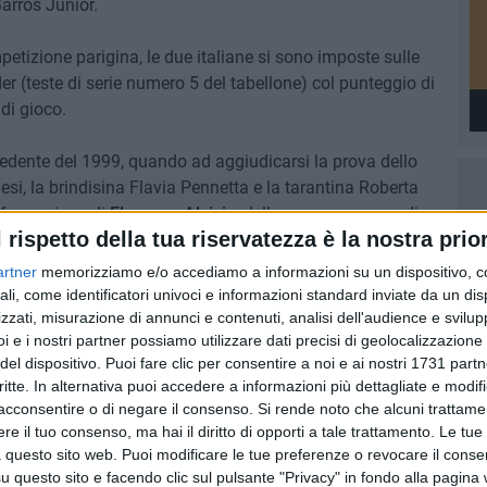
arros Junior.
petizione parigina, le due italiane si sono imposte sulle
 (teste di serie numero 5 del tabellone) col punteggio di
 di gioco.
cedente del 1999, quando ad aggiudicarsi la prova dello
esi, la brindisina Flavia Pennetta e la tarantina Roberta
affermazione di
Eleonora Alvisi
e della sua compagna di
l rispetto della tua riservatezza è la nostra prior
a volta, la crescita confortante del movimento tennistico
artner
memorizziamo e/o accediamo a informazioni su un dispositivo, c
ali, come identificatori univoci e informazioni standard inviate da un di
zzati, misurazione di annunci e contenuti, analisi dell'audience e svilupp
i e i nostri partner possiamo utilizzare dati precisi di geolocalizzazione 
del dispositivo. Puoi fare clic per consentire a noi e ai nostri 1731 partn
critte. In alternativa puoi accedere a informazioni più dettagliate e modif
acconsentire o di negare il consenso.
Si rende noto che alcuni trattamen
e il tuo consenso, ma hai il diritto di opporti a tale trattamento. Le tue
 questo sito web. Puoi modificare le tue preferenze o revocare il conse
questo sito e facendo clic sul pulsante "Privacy" in fondo alla pagina