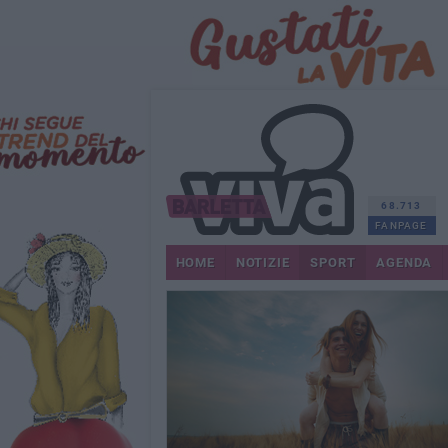
68.713
FANPAGE
HOME
NOTIZIE
SPORT
AGENDA