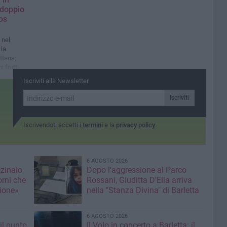
 doppio
os
 nel
 la
ttana,
 frutti di
Iscriviti alla Newsletter
Iscriviti
Iscrivendoti accetti i
termini
e la
privacy policy
6 AGOSTO 2026
nzinaio
Dopo l'aggressione al Parco
orni che
Rossani, Giuditta D'Elia arriva
ione»
nella "Stanza Divina" di Barletta
6 AGOSTO 2026
il punto
Il Volo in concerto a Barletta: il