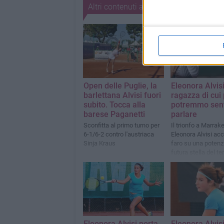
Altri contenuti a tema
Open delle Puglie, la
Eleonora Alvis
barlettana Alvisi fuori
ragazza di cui
subito. Tocca alla
potremmo sent
barese Paganetti
parlare
Sconfitta al primo turno per
Il trionfo a Marrak
6-1/6-2 contro l'austriaca
Eleonora Alvisi ac
Sinja Kraus
faro su una potenz
futura stella del te
Eleonora Alvisi porta
Eleonora Alvisi