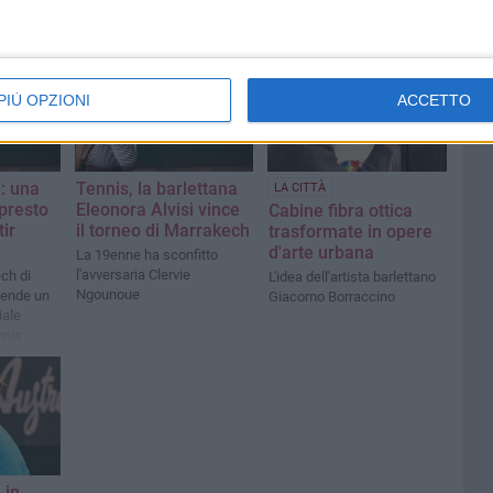
6
4
PIÙ OPZIONI
ACCETTO
i: una
Tennis, la barlettana
LA CITTÀ
 presto
Eleonora Alvisi vince
Cabine fibra ottica
ir
il torneo di Marrakech
trasformate in opere
d'arte urbana
La 19enne ha sconfitto
l'avversaria Clervie
ech di
L'idea dell'artista barlettano
Ngounoue
cende un
Giacomo Borraccino
iale
nnis
 in