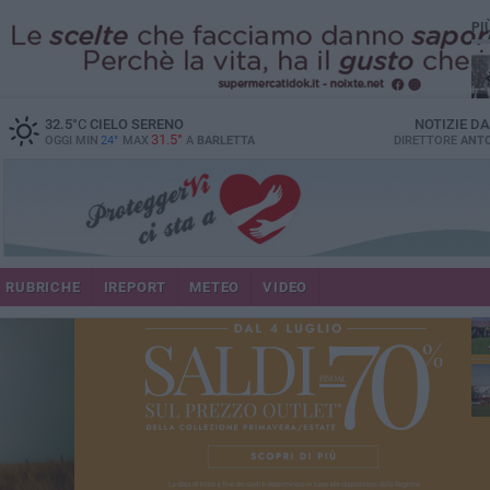
PI
32.5
°C
CIELO SERENO
NOTIZIE D
31.5°
OGGI MIN
24°
MAX
A
BARLETTA
DIRETTORE
ANTO
RUBRICHE
IREPORT
METEO
VIDEO