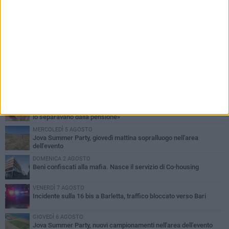
PIÙ LETTI QUESTA SETTIMANA
MERCOLEDÌ 5 AGOSTO
Barletta piange Gioacchino Dagnello: 64enne barlettano investito
all'alba a Trani
GIOVEDÌ 6 AGOSTO
Il ricordo di "Cecco", il benzinaio col sorriso: «Contava i giorni che
lo separavano dalla pensione»
MERCOLEDÌ 5 AGOSTO
Jova Summer Party, giovedì mattina sopralluogo nell'area
dell'evento
DOMENICA 2 AGOSTO
Beni confiscati alla mafia. Nasce il servizio di Co-housing
VENERDÌ 7 AGOSTO
Incidente sulla 16 bis a Barletta, traffico bloccato verso Bari
GIOVEDÌ 6 AGOSTO
Jova Summer Party, nuovi campionamenti nell'area dell'evento