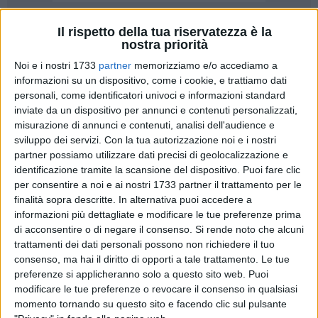
Il rispetto della tua riservatezza è la
593
A cura di
nostra priorità
GIUSEPPE CAPACCHIONE
Noi e i nostri 1733
partner
memorizziamo e/o accediamo a
informazioni su un dispositivo, come i cookie, e trattiamo dati
personali, come identificatori univoci e informazioni standard
Il bello come unica arma contro l'inciviltà. Il gusto
inviate da un dispositivo per annunci e contenuti personalizzati,
dell'estetica come senso etico. A Barletta il messaggio arriva
misurazione di annunci e contenuti, analisi dell'audience e
dall'artista Giacomo Borraccino, in arte Borgiac. Con pennelli
sviluppo dei servizi.
Con la tua autorizzazione noi e i nostri
e colori ha deciso di abbellire le cabine della fibra ottica che
partner possiamo utilizzare dati precisi di geolocalizzazione e
poggiano sulle facciate dei palazzi antichi del centro storico
identificazione tramite la scansione del dispositivo. Puoi fare clic
della città. È partito da via Sant'Andrea, dove c'è la sua
per consentire a noi e ai nostri 1733 partner il trattamento per le
finalità sopra descritte. In alternativa puoi accedere a
bottega, poi ha proseguito in altri punti. «L'inciviltà e la
informazioni più dettagliate e modificare le tue preferenze prima
sporcizia stavano abbruttendo il nostro centro storico – ha
di acconsentire o di negare il consenso.
Si rende noto che alcuni
affermato - con scritte e deturpazione dell'arredo urbano. A
trattamenti dei dati personali possono non richiedere il tuo
me questo dà fastidio. Ho il dono di trasformare le cose
consenso, ma hai il diritto di opporti a tale trattamento. Le tue
attraverso la pittura, così ho deciso di lanciare messaggi
preferenze si applicheranno solo a questo sito web. Puoi
educativi attraverso la bellezza».
modificare le tue preferenze o revocare il consenso in qualsiasi
momento tornando su questo sito e facendo clic sul pulsante