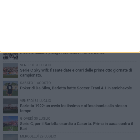
PIÙ LETTI QUESTA SETTIMANA
VENERDÌ 31 LUGLIO
Il calcio italiano piange l'immenso Franco Baresi
VENERDÌ 31 LUGLIO
Serie C Sky Wifi: fissate date e orari delle prime otto giornate di
campionato.
SABATO 1 AGOSTO
Poker di Da Silva, Barletta batte Soccer Trani 4-1 in amichevole
VENERDÌ 31 LUGLIO
Barletta 1922: un avvio tostissimo e affascinante allo stesso
tempo
GIOVEDÌ 30 LUGLIO
Serie C, per il Barletta esordio a Caserta. Prima in casa contro il
Bari
MERCOLEDÌ 29 LUGLIO