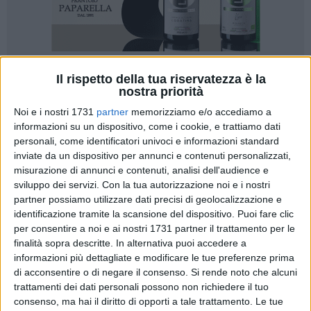
Il rispetto della tua riservatezza è la
nostra priorità
Noi e i nostri 1731
partner
memorizziamo e/o accediamo a
informazioni su un dispositivo, come i cookie, e trattiamo dati
Una giornata così, Martin Muedini e Alensio Serjani non se la
personali, come identificatori univoci e informazioni standard
sarebbero potuta mai immaginare neanche nei sogni
inviate da un dispositivo per annunci e contenuti personalizzati,
migliori. Due albanesi in campo in Piazza Skënderbeg, nel
misurazione di annunci e contenuti, analisi dell'audience e
cuore di Tirana: la wild card nel FIP Platinum Albania, uno
sviluppo dei servizi.
Con la tua autorizzazione noi e i nostri
partner possiamo utilizzare dati precisi di geolocalizzazione e
dei tornei più importanti della Federazione Internazionale
identificazione tramite la scansione del dispositivo. Puoi fare clic
Padel, aveva già regalato loro un'emozione indescrivibile, ma
per consentire a noi e ai nostri 1731 partner il trattamento per le
Martin e Alensio sono stati capaci di fare di più, battendo
finalità sopra descritte. In alternativa puoi accedere a
con un doppio 6-4 il numero 29 del mondo Inigo Jofre, in
informazioni più dettagliate e modificare le tue preferenze prima
coppia con Lok Hei Jamie Yau, giocatore di Hong Kong. Una
di acconsentire o di negare il consenso.
Si rende noto che alcuni
vittoria che gli vale gli ottavi di finale contro una delle coppie
trattamenti dei dati personali possono non richiedere il tuo
più forti del tabellone, quella formata dagli spagnoli Alex
consenso, ma hai il diritto di opporti a tale trattamento. Le tue