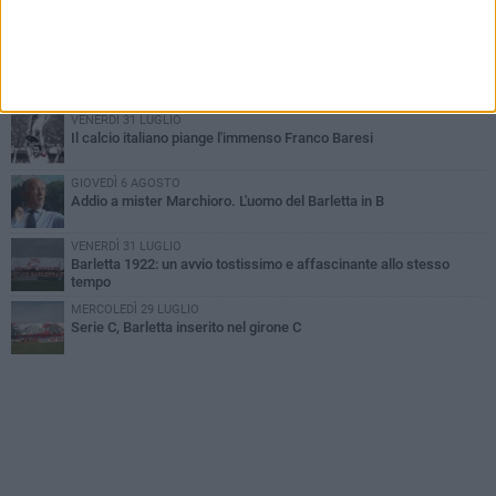
Poker di Da Silva, Barletta batte Soccer Trani 4-1 in amichevole
VENERDÌ 31 LUGLIO
Serie C Sky Wifi: fissate date e orari delle prime otto giornate di
campionato.
VENERDÌ 31 LUGLIO
Il calcio italiano piange l'immenso Franco Baresi
GIOVEDÌ 6 AGOSTO
Addio a mister Marchioro. L'uomo del Barletta in B
VENERDÌ 31 LUGLIO
Barletta 1922: un avvio tostissimo e affascinante allo stesso
tempo
MERCOLEDÌ 29 LUGLIO
Serie C, Barletta inserito nel girone C