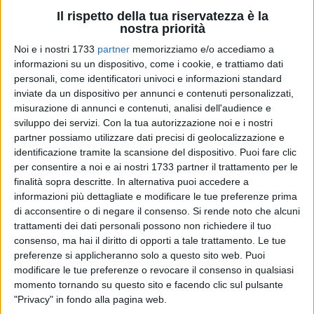
Il rispetto della tua riservatezza è la
nostra priorità
Noi e i nostri 1733
partner
memorizziamo e/o accediamo a
informazioni su un dispositivo, come i cookie, e trattiamo dati
personali, come identificatori univoci e informazioni standard
inviate da un dispositivo per annunci e contenuti personalizzati,
Grande impresa del Circolo Tennis Barletta, che conquista
misurazione di annunci e contenuti, analisi dell'audience e
una prestigiosa vittoria sui campi del CT Beretti
sviluppo dei servizi.
Con la tua autorizzazione noi e i nostri
Grottammare, formazione capolista del campionato. Un
partner possiamo utilizzare dati precisi di geolocalizzazione e
successo di assoluto valore che conferma la crescita della
identificazione tramite la scansione del dispositivo. Puoi fare clic
squadra barlettana e la qualità del lavoro svolto durante
per consentire a noi e ai nostri 1733 partner il trattamento per le
tutta la stagione.
finalità sopra descritte. In alternativa puoi accedere a
informazioni più dettagliate e modificare le tue preferenze prima
di acconsentire o di negare il consenso.
Si rende noto che alcuni
La vittoria ottenuta in trasferta rappresenta un passaggio
trattamenti dei dati personali possono non richiedere il tuo
fondamentale nel percorso del Circolo Tennis Barletta e
consenso, ma hai il diritto di opporti a tale trattamento. Le tue
proietta ora l'attenzione verso il prossimo e decisivo
preferenze si applicheranno solo a questo sito web. Puoi
appuntamento. Domenica, infatti, il team barlettano
modificare le tue preferenze o revocare il consenso in qualsiasi
affronterà gli amici del CT Monopoli in una sfida che si
momento tornando su questo sito e facendo clic sul pulsante
preannuncia determinante per il prosieguo del campionato.
"Privacy" in fondo alla pagina web.