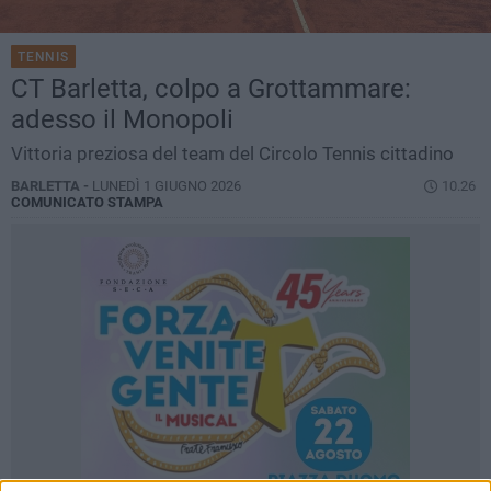
TENNIS
CT Barletta, colpo a Grottammare:
adesso il Monopoli
Vittoria preziosa del team del Circolo Tennis cittadino
BARLETTA -
LUNEDÌ 1 GIUGNO 2026
10.26
COMUNICATO STAMPA