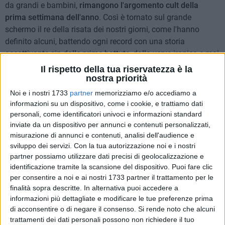
da grandi e bambini,
rimangono l'argomento cult della
prima settimana dell'anno
. Così è tornato sul grande
schermo il re della risata dei nostri giorni, come l'hanno
definito alcuni, battendo ogni record con una storia
accattivante sin dalle prime battute, dalla verve ironica e mai
scontata, che ha trascinato milioni di spettatori - premier
Il rispetto della tua riservatezza è la
Renzi compreso, per citare uno dei più famosi - nelle sale di
nostra priorità
tutta Italia riscuotendo un clamoroso (e alquanto
Noi e i nostri 1733
partner
memorizziamo e/o accediamo a
annunciato) successo di pubblico.
informazioni su un dispositivo, come i cookie, e trattiamo dati
personali, come identificatori univoci e informazioni standard
inviate da un dispositivo per annunci e contenuti personalizzati,
La trama è piuttosto semplice: è l'
epopea
di un
impiegato
misurazione di annunci e contenuti, analisi dell'audience e
statale
che sino all'età di 40 anni ha trascorso la propria
sviluppo dei servizi.
Con la tua autorizzazione noi e i nostri
esistenza di scapolo senza alcuna voglia di sposarsi a far
partner possiamo utilizzare dati precisi di geolocalizzazione e
timbri all'ufficio caccia del proprio paese, comodamente
identificazione tramite la scansione del dispositivo. Puoi fare clic
assiso dietro la propria scrivania e omaggiato di quaglie e
per consentire a noi e ai nostri 1733 partner il trattamento per le
prodotti culinari di ogni tipo. A interrompere l'idilliaca
finalità sopra descritte. In alternativa puoi accedere a
esistenza è la Riforma amministrativa che prevede il taglio
informazioni più dettagliate e modificare le tue preferenze prima
di acconsentire o di negare il consenso.
Si rende noto che alcuni
delle province e dunque, pur di rimanere ancorato
trattamenti dei dati personali possono non richiedere il tuo
all'agognato posto fisso, mito a cui è stato educato sin