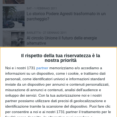
BAT - 1 FEBBRAIO 2011
Lo storico Podere Agresti trasformato in un
parcheggio?
BARLETTA - 27 GENNAIO 2011
Al circolo Unione il futuro delle energie
alternative
Il rispetto della tua riservatezza è la
BARLETTA - 23 GENNAIO 2011
nostra priorità
Il mondo arabo fra grammatica e cultura
Noi e i nostri 1731
partner
memorizziamo e/o accediamo a
informazioni su un dispositivo, come i cookie, e trattiamo dati
personali, come identificatori univoci e informazioni standard
BAT - 17 GENNAIO 2011
inviate da un dispositivo per annunci e contenuti personalizzati,
Energia pulita, nella Bat +75% di impianti
misurazione di annunci e contenuti, analisi dell'audience e
BARLETTA - 15 GENNAIO 2011
sviluppo dei servizi.
Con la tua autorizzazione noi e i nostri
Sacchetti di plastica non biodegradabili,
partner possiamo utilizzare dati precisi di geolocalizzazione e
finalmente è finita
identificazione tramite la scansione del dispositivo. Puoi fare clic
per consentire a noi e ai nostri 1731 partner il trattamento per le