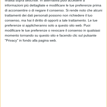
finalità sopra descritte. In alternativa puoi accedere a
BAT - 14 GENNAIO 2011
informazioni più dettagliate e modificare le tue preferenze prima
Se la Puglia piange, la Basilicata non ride
di acconsentire o di negare il consenso.
Si rende noto che alcuni
trattamenti dei dati personali possono non richiedere il tuo
consenso, ma hai il diritto di opporti a tale trattamento. Le tue
BAT - 10 GENNAIO 2011
preferenze si applicheranno solo a questo sito web. Puoi
Addio ospedale. E a Spinazzola si raccolgono
modificare le tue preferenze o revocare il consenso in qualsiasi
firme per passare in Basilicata
momento tornando su questo sito e facendo clic sul pulsante
"Privacy" in fondo alla pagina web.
BARLETTA - 3 GENNAIO 2011
Carabinieri, arrestate 3300 persone nel 2010
BARLETTA - 30 DICEMBRE 2010
Auguri del Prefetto Sessa ai giornalisti del
territorio
BARLETTA - 28 DICEMBRE 2010
Sul depuratore di Barletta la preoccupazione del Dirigente
comunale Mastrorillo
BARLETTA - 22 DICEMBRE 2010