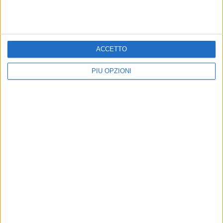
Precedente
1
2
...
90
91
92
93
94
...
Successiva
ACCETTO
PIÙ OPZIONI
PIÙ LETTI QUESTO MESE
MERCOLEDÌ 8 LUGLIO
Fermato per patente falsa, la Polizia locale di Barletta scopre
ordine di carcerazione