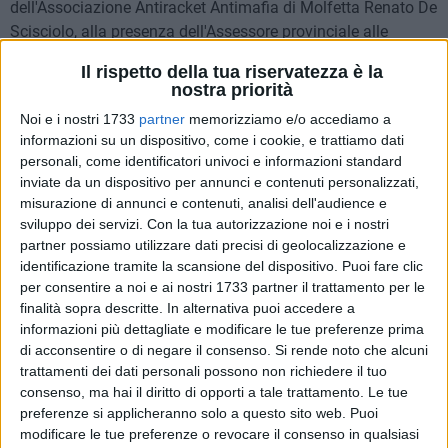
dell'Associazione Antiracket Antimafia di Molfetta Renato De
Scisciolo, alla presenza dell'Assessore provinciale alle
Attività Produttive Tonia Spina e dei Responsabili degli
Il rispetto della tua riservatezza è la
Sportelli Antiracket di Andria e Barletta, rispettivamente
nostra priorità
Savino Montaruli e Maurizio Altomare.
Noi e i nostri 1733
partner
memorizziamo e/o accediamo a
informazioni su un dispositivo, come i cookie, e trattiamo dati
Con la sottoscrizione del Protocollo, le due parti pongono le
personali, come identificatori univoci e informazioni standard
basi e danno inizio ad un piano di collaborazione volto non
inviate da un dispositivo per annunci e contenuti personalizzati,
solo alla promozione e diffusione della legalità sul territorio,
misurazione di annunci e contenuti, analisi dell'audience e
nel tentativo di contrastare forme di criminalità legate ad
sviluppo dei servizi.
Con la tua autorizzazione noi e i nostri
partner possiamo utilizzare dati precisi di geolocalizzazione e
attività di usura e racket, ma anche a fornire un aiuto
identificazione tramite la scansione del dispositivo. Puoi fare clic
concreto ai cittadini e imprenditori vittime di usura.
per consentire a noi e ai nostri 1733 partner il trattamento per le
L'iniziativa rientra nelle azioni promosse dalla Provincia di
finalità sopra descritte. In alternativa puoi accedere a
Barletta - Andria - Trani finalizzate a rafforzare la
informazioni più dettagliate e modificare le tue preferenze prima
cooperazione fra Istituzioni, forze dell'ordine ed Associazioni
di acconsentire o di negare il consenso.
Si rende noto che alcuni
sulle tematiche della legalità, nonché a promuovere strategie
trattamenti dei dati personali possono non richiedere il tuo
di prevenzione e contrasto alla criminalità per lo sviluppo
consenso, ma hai il diritto di opporti a tale trattamento. Le tue
preferenze si applicheranno solo a questo sito web. Puoi
delle attività economiche.
modificare le tue preferenze o revocare il consenso in qualsiasi