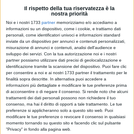
Il rispetto della tua riservatezza è la
nostra priorità
Noi e i nostri 1733
partner
memorizziamo e/o accediamo a
informazioni su un dispositivo, come i cookie, e trattiamo dati
personali, come identificatori univoci e informazioni standard
inviate da un dispositivo per annunci e contenuti personalizzati,
Un progetto di legge regionale "per il recupero, la tutela e la
misurazione di annunci e contenuti, analisi dell'audience e
valorizzazione dei borghi più belli d'Italia in Puglia": è quanto
sviluppo dei servizi.
Con la tua autorizzazione noi e i nostri
propongono alla Regione 13 comuni pugliesi cui sono stati
partner possiamo utilizzare dati precisi di geolocalizzazione e
identificazione tramite la scansione del dispositivo. Puoi fare clic
riconosciuti, in questi anni, diversi marchi di qualità turistico-
per consentire a noi e ai nostri 1733 partner il trattamento per le
ambientale. Alberona, Alberobello, Bovino, Cisternino,
finalità sopra descritte. In alternativa puoi accedere a
Locorotondo, Orsara di Puglia, Otranto, Pietramontecorvino,
informazioni più dettagliate e modificare le tue preferenze prima
Roseto Valfortore, Sant'Agata di Puglia, Specchia, Trani e
di acconsentire o di negare il consenso.
Si rende noto che alcuni
Vico del Gargano (sette comuni foggiani, due del Barese, due
trattamenti dei dati personali possono non richiedere il tuo
del Leccese e uno a testa per le province di Brindisi e della
consenso, ma hai il diritto di opporti a tale trattamento. Le tue
Bat) hanno stilato un documento comune, la base per un
preferenze si applicheranno solo a questo sito web. Puoi
modificare le tue preferenze o revocare il consenso in qualsiasi
nuovo quadro di disposizioni in favore dei "borghi storici"
momento tornando su questo sito e facendo clic sul pulsante
della Puglia, i borghi d'eccellenza della regione.
"Privacy" in fondo alla pagina web.