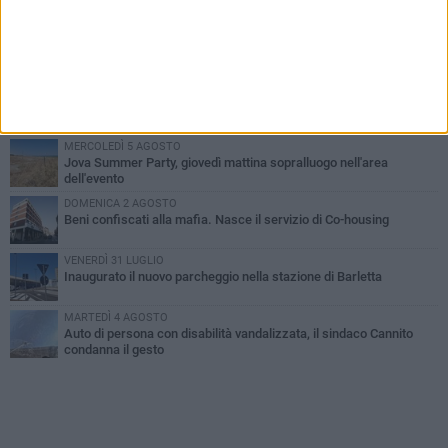
PIÙ LETTI QUESTA SETTIMANA
MERCOLEDÌ 5 AGOSTO
Barletta piange Gioacchino Dagnello: 64enne barlettano investito
all'alba a Trani
GIOVEDÌ 6 AGOSTO
Il ricordo di "Cecco", il benzinaio col sorriso: «Contava i giorni che
lo separavano dalla pensione»
MERCOLEDÌ 5 AGOSTO
Jova Summer Party, giovedì mattina sopralluogo nell'area
dell'evento
DOMENICA 2 AGOSTO
Beni confiscati alla mafia. Nasce il servizio di Co-housing
VENERDÌ 31 LUGLIO
Inaugurato il nuovo parcheggio nella stazione di Barletta
MARTEDÌ 4 AGOSTO
Auto di persona con disabilità vandalizzata, il sindaco Cannito
condanna il gesto