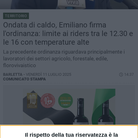
TERRITORIO
Ondata di caldo, Emiliano firma
l'ordinanza: limite ai riders tra le 12.30 e
le 16 con temperature alte
La precedente ordinanza riguardava principalmente i
lavoratori dei settori agricolo, forestale, edile,
florovivaistico
BARLETTA -
VENERDÌ 11 LUGLIO 2025
14.37
COMUNICATO STAMPA
Il rispetto della tua riservatezza è la