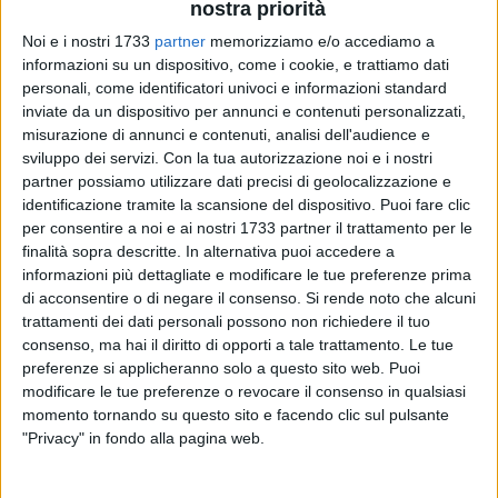
nostra priorità
Noi e i nostri 1733
partner
memorizziamo e/o accediamo a
informazioni su un dispositivo, come i cookie, e trattiamo dati
personali, come identificatori univoci e informazioni standard
inviate da un dispositivo per annunci e contenuti personalizzati,
misurazione di annunci e contenuti, analisi dell'audience e
22
sviluppo dei servizi.
Con la tua autorizzazione noi e i nostri
partner possiamo utilizzare dati precisi di geolocalizzazione e
identificazione tramite la scansione del dispositivo. Puoi fare clic
per consentire a noi e ai nostri 1733 partner il trattamento per le
Lavoro all'esterno con alte temperature climatiche: il
finalità sopra descritte. In alternativa puoi accedere a
presidente della Regione Puglia, Michele Emiliano, ha
informazioni più dettagliate e modificare le tue preferenze prima
firmato oggi un'ordinanza con la quale si prolungano gli
di acconsentire o di negare il consenso.
Si rende noto che alcuni
effetti di quella del 18 giugno scorso fino al prossimo 15
trattamenti dei dati personali possono non richiedere il tuo
settembre e ha aggiunto alle categorie a rischio anche quella
consenso, ma hai il diritto di opporti a tale trattamento. Le tue
di coloro che "svolgono attività di consegna di beni per conto
preferenze si applicheranno solo a questo sito web. Puoi
modificare le tue preferenze o revocare il consenso in qualsiasi
altrui, in ambito urbano e con l'ausilio di velocipedi o veicoli
momento tornando su questo sito e facendo clic sul pulsante
a motore a due ruote".
"Privacy" in fondo alla pagina web.
Sarà vietato lo svolgimento di attività lavorative all'aperto