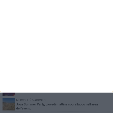
PIÙ LETTI QUESTA SETTIMANA
MERCOLEDÌ 5 AGOSTO
Barletta piange Gioacchino Dagnello: 64enne barlettano investito
all'alba a Trani
GIOVEDÌ 6 AGOSTO
Il ricordo di "Cecco", il benzinaio col sorriso: «Contava i giorni che
lo separavano dalla pensione»
VENERDÌ 7 AGOSTO
Incidente sulla 16 bis a Barletta, traffico bloccato verso Bari
MERCOLEDÌ 5 AGOSTO
Jova Summer Party, giovedì mattina sopralluogo nell'area
dell'evento