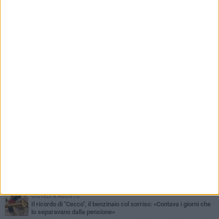
PIÙ LETTI QUESTA SETTIMANA
MERCOLEDÌ 5 AGOSTO
Barletta piange Gioacchino Dagnello: 64enne barlettano investito
all'alba a Trani
GIOVEDÌ 6 AGOSTO
Il ricordo di "Cecco", il benzinaio col sorriso: «Contava i giorni che
lo separavano dalla pensione»