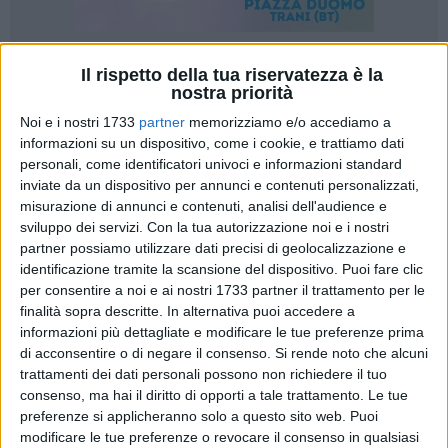
Il rispetto della tua riservatezza è la
nostra priorità
Noi e i nostri 1733
partner
memorizziamo e/o accediamo a
informazioni su un dispositivo, come i cookie, e trattiamo dati
Le stelle ormai in cielo quasi non le vediamo più. Le luci
personali, come identificatori univoci e informazioni standard
delle grandi città e le insegne degli ipermercati hanno messo
inviate da un dispositivo per annunci e contenuti personalizzati,
in ombra lo spettacolo del firmamento. A sei anni dalla
misurazione di annunci e contenuti, analisi dell'audience e
sottoscrizione del protocollo di Kyoto, il trattato
sviluppo dei servizi.
Con la tua autorizzazione noi e i nostri
internazionale in materia ambientale riguardante il
partner possiamo utilizzare dati precisi di geolocalizzazione e
identificazione tramite la scansione del dispositivo. Puoi fare clic
riscaldamento globale, nella Giornata del Risparmio
per consentire a noi e ai nostri 1733 partner il trattamento per le
Energetico torna l'iniziativa "M'illumino di meno", la
finalità sopra descritte. In alternativa puoi accedere a
mobilitazione collettiva in nome del risparmio energetico
informazioni più dettagliate e modificare le tue preferenze prima
promossa da Rai Radio2.
di acconsentire o di negare il consenso.
Si rende noto che alcuni
La Cgil della provincia di Barletta – Andria – Trani aderisce
trattamenti dei dati personali possono non richiedere il tuo
alla campagna promossa dal programma radiofonico
consenso, ma hai il diritto di opporti a tale trattamento. Le tue
"Caterpillar" per incentivare l'uso di energie pulite e
preferenze si applicheranno solo a questo sito web. Puoi
modificare le tue preferenze o revocare il consenso in qualsiasi
rinnovabili ed in occasione della giornata dedicata al