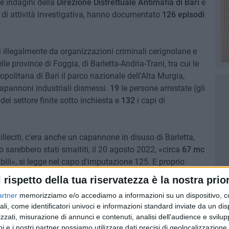
le indagini della
Direzione Distrettuale Antimafia di Bari
e
 di attività investigativa, hanno documentato
126 episodi
iti illegalmente da organizzazioni criminali cerignolane e
lle province di Foggia, di Barletta-Andria-Trani, tra cui le
politana di Bari il parco nazionale dell'Alta Murgia,
, capannoni industriali dismessi.
19
le persone arrestate (gli
del settore finite sotto inchiesta e
132
i capi di
i illeciti, c'era anche un capannone in disuso di Barletta,
o sarebbero stati smaltiti, il 20 agosto 2022, «circa
67 mc
ili», si legge nel capo d'imputazione 125. E proprio
 avrebbero effettuato «un'attività non autorizzata di
l rispetto della tua riservatezza è la nostra prior
non recuperabili», provenienti da vari siti produttivi di
artner
memorizziamo e/o accediamo a informazioni su un dispositivo, c
ali, come identificatori univoci e informazioni standard inviate da un di
zzati, misurazione di annunci e contenuti, analisi dell'audience e svilupp
ato, creando inquinamento. Numeri monstre che sono il
i e i nostri partner possiamo utilizzare dati precisi di geolocalizzazione 