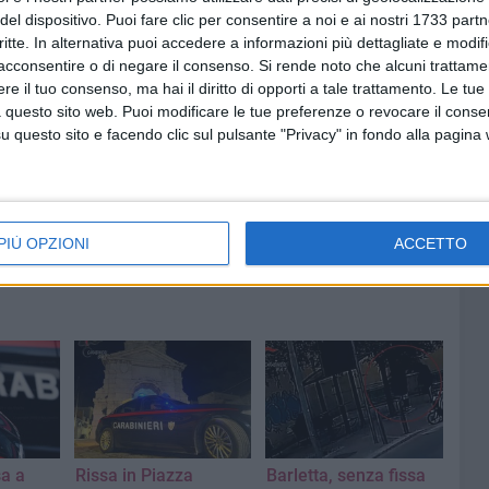
er le indagini preliminari del
Tribunale di Bari, Ilaria Casu
,
del dispositivo. Puoi fare clic per consentire a noi e ai nostri 1733 partn
D'Agostino e Domenico Minardi
. Gli sversamenti illeciti
critte. In alternativa puoi accedere a informazioni più dettagliate e modif
acconsentire o di negare il consenso.
Si rende noto che alcuni trattamen
e il tuo consenso, ma hai il diritto di opporti a tale trattamento. Le tue
 questo sito web. Puoi modificare le tue preferenze o revocare il conse
questo sito e facendo clic sul pulsante "Privacy" in fondo alla pagina
PIÙ OPZIONI
ACCETTO
sa a
Rissa in Piazza
Barletta, senza fissa