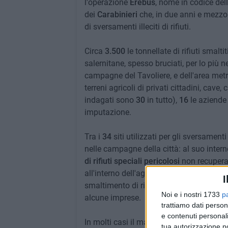
l'operazione
Erebus
, nome in codice del
dei
Carabinieri
che, in due anni e mezzo
di sversamenti illeciti di rifiuti.
Circa
3.500
le tonnellate di rifiuti smalt
salernitane, spesso bruciati, per lo più ne
campagne del Tavoliere, e dell'area metro
terreni agricoli di privati cittadini, cave
indagati sono
30
in tutto),
16
le aziende 
imputazione.
Tra i
34
siti utilizzati per gli sversament
nelle campagne della città: al suo intern
di rifiuti speciali pericolosi
non recuperab
all'interno dell'agro cittadino 6 indagati
I
smaltimento di rifiuti speciali pericolosi 
Noi e i nostri 1733
p
alcune imprese.
trattiamo dati person
e contenuti personali
In molti casi il materiale è stato bruci
tua autorizzazione no