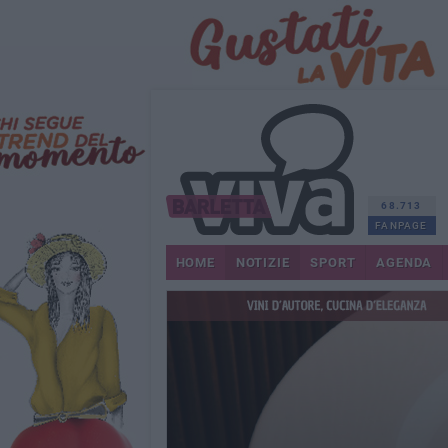
68.713
FANPAGE
HOME
NOTIZIE
SPORT
AGENDA