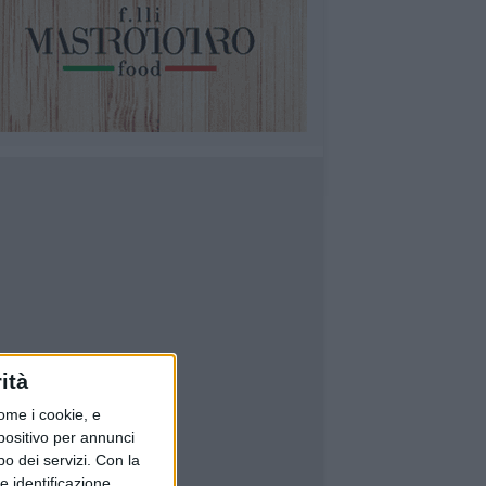
ità
ome i cookie, e
spositivo per annunci
o dei servizi.
Con la
e identificazione