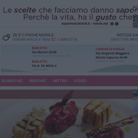
PI
28.5
°C
POCHE NUVOLE
NOTIZIE D
32°
DOMANI MIN
24.5°
MAX
A
BARLETTA
DIRETTORE
ANTO
se
RUBRICHE
IREPORT
METEO
VIDEO