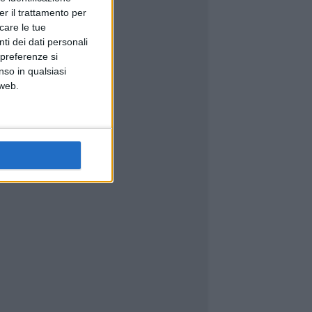
er il trattamento per
icare le tue
ti dei dati personali
 preferenze si
nso in qualsiasi
 web.