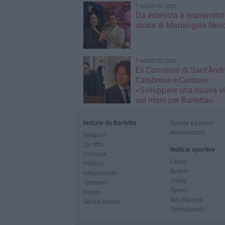
7 AGOSTO 2026
Da estetista a imprenditri
storia di Mariangela Nev
7 AGOSTO 2026
Ex Convento di Sant'Andr
Calabrese e Cardone:
«Sviluppare una nuova v
sul mare per Barletta»
Notizie da Barletta
Scuola e Lavoro
Associazioni
Religioni
La città
Notizie sportive
Cronaca
Calcio
Politica
Basket
Istituzionale
Volley
Territorio
Tennis
Eventi
Arti Marziali
Servizi sociali
Tennistavolo