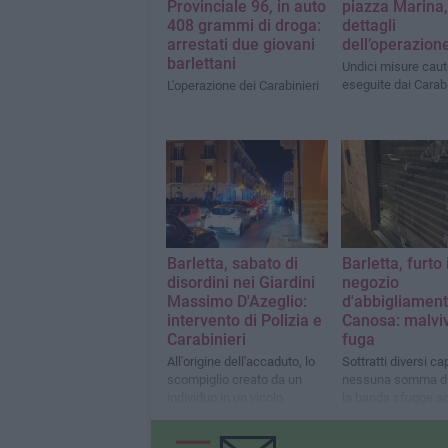
Provinciale 96, in auto
piazza Marina,
408 grammi di droga:
dettagli
arrestati due giovani
dell’operazion
barlettani
Undici misure caut
eseguite dai Carabi
L'operazione dei Carabinieri
Barletta, sabato di
Barletta, furto 
disordini nei Giardini
negozio
Massimo D'Azeglio:
d'abbigliament
intervento di Polizia e
Canosa: malviv
Carabinieri
fuga
All'origine dell'accaduto, lo
Sottratti diversi c
scompiglio creato da un
nessuna somma di
individuo in un vicolo
la banda sfugge a
adiacente
pattuglia di Carabin