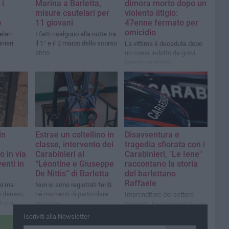
 i
Marina a Barletta,
dimora morto dopo un
misure cautelari per
violento litigio:
e
11 giovani
47enne fermato per
omicidio
elari
I fatti risalgono alla notte tra
nieri
il 1° e il 2 marzo dello scorso
La vittima è deceduta dopo
anno
un coma indotto da gravi
lesioni cerebrali
in
Estrae un coltellino in
Disavventura e
classe, intervento dei
tragedia sfiorata con i
o in via
Carabinieri al
Carabinieri, "Le Iene"
enti in
“Léontine e Giuseppe
raccontano la storia
De Nittis” di Barletta
del barlettano
Raffaele
api ma
Non si sono registrati feriti
 denaro,
né momenti di particolare
Imprenditore del settore
d una
tensione
trasporti, ha fronteggiato un
ieri
militare armato nel
Iscriviti alla Newsletter
parcheggio della sua