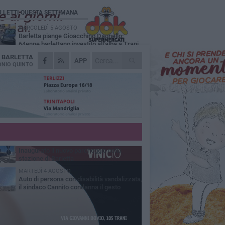
Ù LETTI QUESTA SETTIMANA
MERCOLEDÌ 5 AGOSTO
Barletta piange Gioacchino Dagnello:
64enne barlettano investito all'alba a Trani
A
BARLETTA
GIOVEDÌ 6 AGOSTO
APP
Il ricordo di "Cecco", il benzinaio col
NIO QUINTO
sorriso: «Contava i giorni che lo
paravano dalla pensione»
MERCOLEDÌ 5 AGOSTO
Jova Summer Party, giovedì mattina
sopralluogo nell'area dell'evento
DOMENICA 2 AGOSTO
Beni confiscati alla mafia. Nasce il servizio
di Co-housing
VENERDÌ 31 LUGLIO
Inaugurato il nuovo parcheggio nella
stazione di Barletta
MARTEDÌ 4 AGOSTO
Auto di persona con disabilità vandalizzata,
il sindaco Cannito condanna il gesto