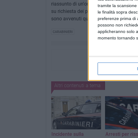
riassunto di un'ordinanza della giudice p
tramite la scansione 
su richiesta dei pubblici ministeri
Marco 
le finalità sopra des
sono avvenuti quasi tutti in Puglia.
preferenze prima di 
possono non richieder
applicheranno solo a
CARABINIERI
momento tornando su 
Altri contenuti a tema
Incidente sulla
Arresti per ris