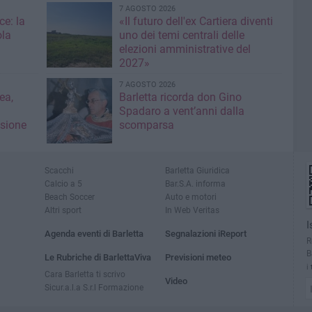
7 AGOSTO 2026
ce: la
«Il futuro dell'ex Cartiera diventi
ola
uno dei temi centrali delle
elezioni amministrative del
2027»
7 AGOSTO 2026
ea,
Barletta ricorda don Gino
Spadaro a vent’anni dalla
isione
scomparsa
Scacchi
Barletta Giuridica
Calcio a 5
Bar.S.A. informa
Beach Soccer
Auto e motori
Altri sport
In Web Veritas
I
Agenda eventi di Barletta
Segnalazioni iReport
R
B
Le Rubriche di BarlettaViva
Previsioni meteo
i
Cara Barletta ti scrivo
Video
Sicur.a.l.a S.r.l Formazione