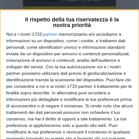
Il rispetto della tua riservatezza è la
nostra priorità
Noi e i nostri 1733
partner
memorizziamo e/o accediamo a
informazioni su un dispositivo, come i cookie, e trattiamo dati
personali, come identificatori univoci e informazioni standard
«A corredo della replica ufficiale, voglio aggiungere altro.
inviate da un dispositivo per annunci e contenuti personalizzati,
Non come Presidente ma come Alessia De Finis,
misurazione di annunci e contenuti, analisi dell'audience e
assumendomene ogni responsabilità come sempre ho fatto
sviluppo dei servizi.
Con la tua autorizzazione noi e i nostri
partner possiamo utilizzare dati precisi di geolocalizzazione e
nella mia vita. La guerra che la Cgil ha intrapreso non è a
identificazione tramite la scansione del dispositivo. Puoi fare clic
tutela dei lavoratori, ma è personale: è nei confronti
per consentire a noi e ai nostri 1733 partner il trattamento per le
dell'attuale governance ma soprattutto della mia persona».
finalità sopra descritte. In alternativa puoi accedere a
Così la presidente del Cda Bar.S.A., Alessia De Finis.
informazioni più dettagliate e modificare le tue preferenze prima
di acconsentire o di negare il consenso.
Si rende noto che alcuni
trattamenti dei dati personali possono non richiedere il tuo
«E questo è evidente a tutti coloro che vivono l'azienda. Dal
consenso, ma hai il diritto di opporti a tale trattamento. Le tue
preferenze si applicheranno solo a questo sito web. Puoi
principio sono stata vittima di derisioni e schernimento ma
modificare le tue preferenze o revocare il consenso in qualsiasi
avendo le spalle larghe e soprattutto non avendo paura di
momento tornando su questo sito e facendo clic sul pulsante