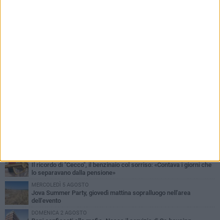
PIÙ LETTI QUESTA SETTIMANA
MERCOLEDÌ 5 AGOSTO
Barletta piange Gioacchino Dagnello: 64enne barlettano investito
all'alba a Trani
GIOVEDÌ 6 AGOSTO
Il ricordo di "Cecco", il benzinaio col sorriso: «Contava i giorni che
lo separavano dalla pensione»
MERCOLEDÌ 5 AGOSTO
Jova Summer Party, giovedì mattina sopralluogo nell'area
dell'evento
DOMENICA 2 AGOSTO