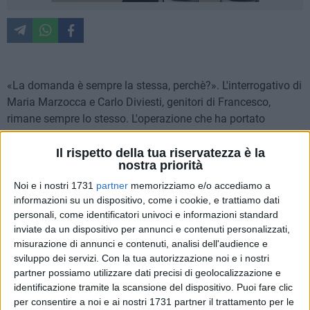
«La domanda è sempre la stessa, perchè?». L'interrogativo di
Maria Marzocca e Carlo Diviesti, genitori di Francesco,
rimane sempre lo stesso. L'operazione che ha portato
all'esecuzione di 15 misure cautelari tra Italia, Albania e
Spagna nell'ambito delle indagini sull'omicidio di loro figlio
Il rispetto della tua riservatezza è la
nostra priorità
viene definita «la risposta dello Stato che aspettavamo», ma
gli interrogativi restano tanti. La richiesta di giustizia, come
Noi e i nostri 1731
partner
memorizziamo e/o accediamo a
informazioni su un dispositivo, come i cookie, e trattiamo dati
sottolineato dall'avvocato Michele Cianci, resta. Di seguito le
personali, come identificatori univoci e informazioni standard
dichiarazioni rilasciate da Maria Marzocca e Michele Cianci.
inviate da un dispositivo per annunci e contenuti personalizzati,
misurazione di annunci e contenuti, analisi dell'audience e
sviluppo dei servizi.
Con la tua autorizzazione noi e i nostri
partner possiamo utilizzare dati precisi di geolocalizzazione e
identificazione tramite la scansione del dispositivo. Puoi fare clic
per consentire a noi e ai nostri 1731 partner il trattamento per le