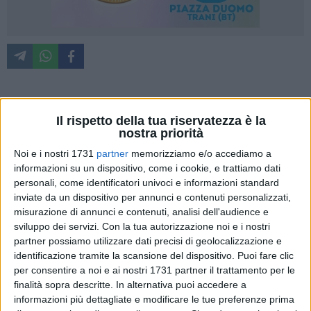
Orgoglio pugliese ed eccellenza barlettana sotto i riflettori
Il rispetto della tua riservatezza è la
della 79ª edizione del Festival di Cannes. Il talento del
nostra priorità
territorio ha conquistato la prestigiosa vetrina internazionale
Noi e i nostri 1731
partner
memorizziamo e/o accediamo a
grazie al regista Arcieri, protagonista sulla Croisette sia sul
informazioni su un dispositivo, come i cookie, e trattiamo dati
fronte artistico, con importanti nomination internazionali, sia
personali, come identificatori univoci e informazioni standard
su quello istituzionale, per il rilancio del cinema italiano
inviate da un dispositivo per annunci e contenuti personalizzati,
all'estero.
misurazione di annunci e contenuti, analisi dell'audience e
sviluppo dei servizi.
Con la tua autorizzazione noi e i nostri
partner possiamo utilizzare dati precisi di geolocalizzazione e
Due nomination al "Diversity in Cannes Short Film
identificazione tramite la scansione del dispositivo. Puoi fare clic
Showcase"
per consentire a noi e ai nostri 1731 partner il trattamento per le
Il primo grande successo è stato registrato lunedì
18
finalità sopra descritte. In alternativa puoi accedere a
informazioni più dettagliate e modificare le tue preferenze prima
maggio
, presso il Salon Esterel 1 (2° piano) dell'
Hotel Gray