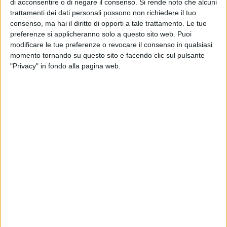
di acconsentire o di negare il consenso.
Si rende noto che alcuni
D'Albion
(38 Rue des Serbes). In questa prestigiosa cornice
trattamenti dei dati personali possono non richiedere il tuo
sono stati proiettati i lavori finalisti del
Diversity in Cannes
consenso, ma hai il diritto di opporti a tale trattamento. Le tue
Short Film Showcase
.
preferenze si applicheranno solo a questo sito web. Puoi
modificare le tue preferenze o revocare il consenso in qualsiasi
L'opera
"Rugiada di Vita"
, firmata da Arcieri, ha ottenuto ben
momento tornando su questo sito e facendo clic sul pulsante
due nomination nelle categorie "Miglior Documentario" e
"Privacy" in fondo alla pagina web.
"Miglior Film Studentesco"
, distinguendosi come l'
unico
lavoro italiano in gara
all'interno della selezione ufficiale. Il
documentario racconta con delicatezza e profondità la
straordinaria figura di Maria Picardi Coliac, instancabile
custode di memoria e cultura, offrendo uno spaccato intimo
e potente che si intreccia indissolubilmente con le radici, le
tradizioni e il paesaggio del territorio pugliese e barlettano.
Il regista barlettano, presente all'evento a Cannes, ha
espresso profonda commozione:
"Sono felice e onorato di aver portato la storia di Maria
Picardi Coliac, insieme alla bellezza e alla memoria della
mia terra, in uno dei festival cinematografici più importanti e