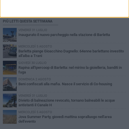
PIÙ LETTI QUESTA SETTIMANA
VENERDÌ 31 LUGLIO
Inaugurato il nuovo parcheggio nella stazione di Barletta
MERCOLEDÌ 5 AGOSTO
Barletta piange Gioacchino Dagnello: 64enne barlettano investito
all'alba a Trani
GIOVEDÌ 30 LUGLIO
Rapina all'Ipercoop di Barletta: nel mirino la gioielleria, banditi in
fuga
DOMENICA 2 AGOSTO
Beni confiscati alla mafia. Nasce il servizio di Co-housing
VENERDÌ 31 LUGLIO
Divieto di balneazione revocato, tornano balneabili le acque
antistanti il Canale H
MERCOLEDÌ 5 AGOSTO
Jova Summer Party, giovedì mattina sopralluogo nell'area
dell'evento