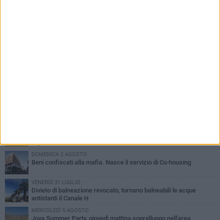
PIÙ LETTI QUESTA SETTIMANA
VENERDÌ 31 LUGLIO
Inaugurato il nuovo parcheggio nella stazione di Barletta
MERCOLEDÌ 5 AGOSTO
Barletta piange Gioacchino Dagnello: 64enne barlettano investito
all'alba a Trani
GIOVEDÌ 30 LUGLIO
Rapina all'Ipercoop di Barletta: nel mirino la gioielleria, banditi in
fuga
DOMENICA 2 AGOSTO
Beni confiscati alla mafia. Nasce il servizio di Co-housing
VENERDÌ 31 LUGLIO
Divieto di balneazione revocato, tornano balneabili le acque
antistanti il Canale H
MERCOLEDÌ 5 AGOSTO
Jova Summer Party, giovedì mattina sopralluogo nell'area