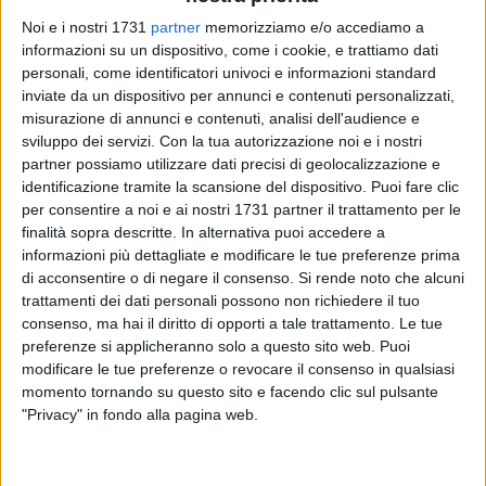
Noi e i nostri 1731
partner
memorizziamo e/o accediamo a
informazioni su un dispositivo, come i cookie, e trattiamo dati
personali, come identificatori univoci e informazioni standard
inviate da un dispositivo per annunci e contenuti personalizzati,
misurazione di annunci e contenuti, analisi dell'audience e
sviluppo dei servizi.
Con la tua autorizzazione noi e i nostri
Durante un controllo di polizia stradale effettuato nei giorni
partner possiamo utilizzare dati precisi di geolocalizzazione e
identificazione tramite la scansione del dispositivo. Puoi fare clic
scorsi, gli agenti della Polizia Locale di Barletta hanno
per consentire a noi e ai nostri 1731 partner il trattamento per le
fermato un conducente di nazionalità straniera, in possesso
finalità sopra descritte. In alternativa puoi accedere a
di una
patente di guida apparentemente rilasciata in
informazioni più dettagliate e modificare le tue preferenze prima
Serbia
. Sin dai primi accertamenti sono emersi fondati
di acconsentire o di negare il consenso.
Si rende noto che alcuni
dubbi sull'autenticità del documento. Gli operatori hanno
trattamenti dei dati personali possono non richiedere il tuo
quindi proceduto al sequestro della patente e alla denuncia
consenso, ma hai il diritto di opporti a tale trattamento. Le tue
all'autorità giudiziaria per i reati di falso, avviando le
preferenze si applicheranno solo a questo sito web. Puoi
modificare le tue preferenze o revocare il consenso in qualsiasi
procedure previste dalla normativa vigente.
momento tornando su questo sito e facendo clic sul pulsante
"Privacy" in fondo alla pagina web.
Al 37enne è stata inoltre contestata la s
anzione per guida
senza patente
, con conseguente fermo amministrativo del
veicolo per tre mesi, mentre il proprietario del mezzo è stato