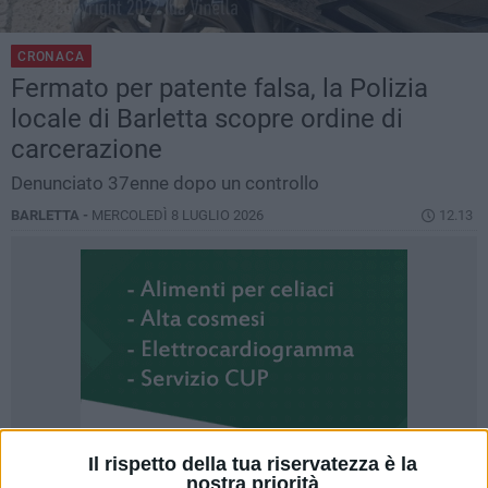
CRONACA
Fermato per patente falsa, la Polizia
locale di Barletta scopre ordine di
carcerazione
Denunciato 37enne dopo un controllo
BARLETTA -
MERCOLEDÌ 8 LUGLIO 2026
12.13
Il rispetto della tua riservatezza è la
nostra priorità