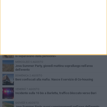
PIÙ LETTI QUESTA SETTIMANA
MERCOLEDÌ 5 AGOSTO
Barletta piange Gioacchino Dagnello: 64enne barlettano investito
all'alba a Trani
GIOVEDÌ 6 AGOSTO
Il ricordo di "Cecco", il benzinaio col sorriso: «Contava i giorni che
lo separavano dalla pensione»
MERCOLEDÌ 5 AGOSTO
Jova Summer Party, giovedì mattina sopralluogo nell'area
dell'evento
DOMENICA 2 AGOSTO
Beni confiscati alla mafia. Nasce il servizio di Co-housing
VENERDÌ 7 AGOSTO
Incidente sulla 16 bis a Barletta, traffico bloccato verso Bari
GIOVEDÌ 6 AGOSTO
Jova Summer Party, nuovi campionamenti nell'area dell'evento