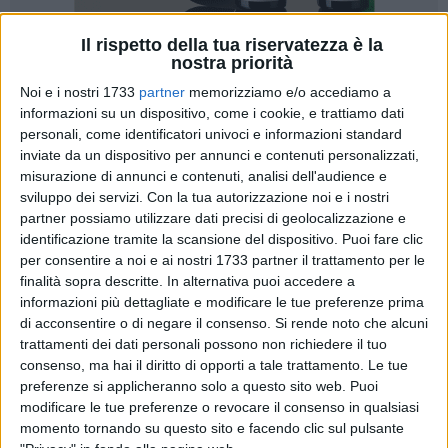
Il rispetto della tua riservatezza è la
nostra priorità
244
Noi e i nostri 1733
partner
memorizziamo e/o accediamo a
informazioni su un dispositivo, come i cookie, e trattiamo dati
personali, come identificatori univoci e informazioni standard
L'assessore alla Polizia Locale Maria Anna Salvemini ha
inviate da un dispositivo per annunci e contenuti personalizzati,
rassegnato le dimissioni. Alla base della sua decisione i guai
misurazione di annunci e contenuti, analisi dell'audience e
giudiziari di suo fratello Nicola, consulente del lavoro
sviluppo dei servizi.
Con la tua autorizzazione noi e i nostri
recentemente coinvolto nell'operazione antiriciclaggio della
partner possiamo utilizzare dati precisi di geolocalizzazione e
identificazione tramite la scansione del dispositivo. Puoi fare clic
Polizia di Stato che ha portato all'arresto di 16 persone.
per consentire a noi e ai nostri 1733 partner il trattamento per le
finalità sopra descritte. In alternativa puoi accedere a
Di seguito la lettera di dimissioni
informazioni più dettagliate e modificare le tue preferenze prima
di acconsentire o di negare il consenso.
Si rende noto che alcuni
Responsabilità, sensibilità e senso del dovere, sono solo
trattamenti dei dati personali possono non richiedere il tuo
alcuni dei miei valori, Caro Sindaco,che mi accompagnano
consenso, ma hai il diritto di opporti a tale trattamento. Le tue
nel rassegnarle le mie dimissioni dalla carica assessorile.
preferenze si applicheranno solo a questo sito web. Puoi
modificare le tue preferenze o revocare il consenso in qualsiasi
La vita insegna che spesso le scelte da DOVER fare non
momento tornando su questo sito e facendo clic sul pulsante
sono sempre quelle più giuste per se stessi,ma se fatte per il