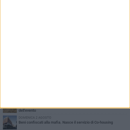
PIÙ LETTI QUESTA SETTIMANA
MERCOLEDÌ 5 AGOSTO
Barletta piange Gioacchino Dagnello: 64enne barlettano investito
all'alba a Trani
GIOVEDÌ 6 AGOSTO
Il ricordo di "Cecco", il benzinaio col sorriso: «Contava i giorni che
lo separavano dalla pensione»
MERCOLEDÌ 5 AGOSTO
Jova Summer Party, giovedì mattina sopralluogo nell'area
dell'evento
DOMENICA 2 AGOSTO
Beni confiscati alla mafia. Nasce il servizio di Co-housing