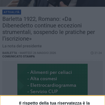
ATTUALITÀ
Barletta 1922, Romano: «Da
Dibenedetto continue eccezioni
strumentali, sospendo le pratiche per
l’iscrizione»
La nota del presidente
BARLETTA -
MARTEDÌ 26 MAGGIO 2026
21.24
COMUNICATO STAMPA
Il rispetto della tua riservatezza è la