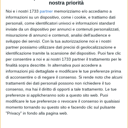
nostra priorità
Noi e i nostri 1733
partner
memorizziamo e/o accediamo a
informazioni su un dispositivo, come i cookie, e trattiamo dati
personali, come identificatori univoci e informazioni standard
inviate da un dispositivo per annunci e contenuti personalizzati,
misurazione di annunci e contenuti, analisi dell'audience e
sviluppo dei servizi.
Con la tua autorizzazione noi e i nostri
partner possiamo utilizzare dati precisi di geolocalizzazione e
identificazione tramite la scansione del dispositivo. Puoi fare clic
Riceviamo e pubblichiamo la nota del presidente del Barletta
per consentire a noi e ai nostri 1733 partner il trattamento per le
1922 Marco Arturo Romano.
finalità sopra descritte. In alternativa puoi accedere a
informazioni più dettagliate e modificare le tue preferenze prima
A seguito di diffida legale ricevuta dal sig. Dibenedetto nella
di acconsentire o di negare il consenso.
Si rende noto che alcuni
qualità di Legale Rappresentante della società Audaci s.r.l., a
trattamenti dei dati personali possono non richiedere il tuo
consenso, ma hai il diritto di opporti a tale trattamento. Le tue
mezzo della quale "si richiede pertanto alla luce delle
preferenze si applicheranno solo a questo sito web. Puoi
contestazioni mosse, il RINVIO dell'assemblea straordinaria
modificare le tue preferenze o revocare il consenso in qualsiasi
già convocata per il giorno 29 maggio 2026 innanzi al
momento tornando su questo sito e facendo clic sul pulsante
notaio Cioce. Si diffida altresì la società dal consentire, per il
"Privacy" in fondo alla pagina web.
futuro, l'esercizio dei diritti sociali inerenti alle partecipazioni
oggetto delle cessioni contestate, sino alla verifica della