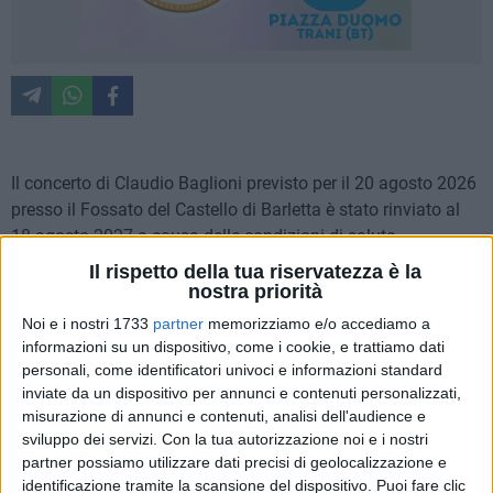
Il concerto di Claudio Baglioni previsto per il 20 agosto 2026
presso il Fossato del Castello di Barletta è stato rinviato al
18 agosto 2027 a causa delle condizioni di salute
dell'artista. Contestualmente, anche il "GrandTour LA VITA È
Il rispetto della tua riservatezza è la
ADESSO", che avrebbe dovuto debuttare lunedì 29 giugno
nostra priorità
2026 in Piazza San Marco a Venezia, è stato posticipato al
Noi e i nostri 1733
partner
memorizziamo e/o accediamo a
2027. La decisione si è resa necessaria a seguito di una
informazioni su un dispositivo, come i cookie, e trattiamo dati
polmonite interstiziale acuta che ha colpito il cantante, per la
personali, come identificatori univoci e informazioni standard
inviate da un dispositivo per annunci e contenuti personalizzati,
quale è stato prescritto un periodo di 90 giorni di riposo e
misurazione di annunci e contenuti, analisi dell'audience e
cure.
sviluppo dei servizi.
Con la tua autorizzazione noi e i nostri
partner possiamo utilizzare dati precisi di geolocalizzazione e
Per tutte le date riprogrammate resteranno validi i biglietti
identificazione tramite la scansione del dispositivo. Puoi fare clic