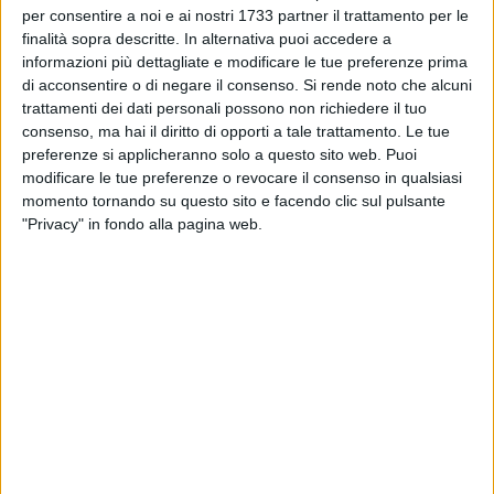
già acquistati. Per chi non potrà partecipare alle nuove date
per consentire a noi e ai nostri 1733 partner il trattamento per le
sarà possibile richiedere il rimborso fino al 30 giugno 2026,
finalità sopra descritte. In alternativa puoi accedere a
attraverso il circuito di vendita utilizzato in fase di acquisto.
informazioni più dettagliate e modificare le tue preferenze prima
di acconsentire o di negare il consenso.
Si rende noto che alcuni
trattamenti dei dati personali possono non richiedere il tuo
consenso, ma hai il diritto di opporti a tale trattamento. Le tue
preferenze si applicheranno solo a questo sito web. Puoi
modificare le tue preferenze o revocare il consenso in qualsiasi
momento tornando su questo sito e facendo clic sul pulsante
"Privacy" in fondo alla pagina web.