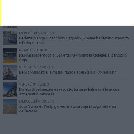
PIÙ LETTI QUESTA SETTIMANA
VENERDÌ 31 LUGLIO
Inaugurato il nuovo parcheggio nella stazione di Barletta
MERCOLEDÌ 5 AGOSTO
Barletta piange Gioacchino Dagnello: 64enne barlettano investito
all'alba a Trani
GIOVEDÌ 30 LUGLIO
Rapina all'Ipercoop di Barletta: nel mirino la gioielleria, banditi in
fuga
DOMENICA 2 AGOSTO
Beni confiscati alla mafia. Nasce il servizio di Co-housing
VENERDÌ 31 LUGLIO
Divieto di balneazione revocato, tornano balneabili le acque
antistanti il Canale H
MERCOLEDÌ 5 AGOSTO
Jova Summer Party, giovedì mattina sopralluogo nell'area
dell'evento