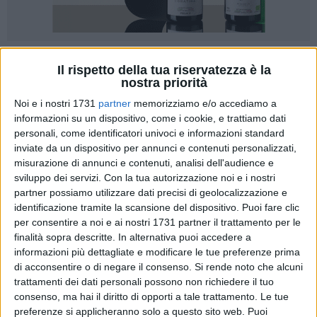
Il rispetto della tua riservatezza è la
nostra priorità
Noi e i nostri 1731
partner
memorizziamo e/o accediamo a
«Anche per l'estate 2026 tornano le strisce blu sulle litoranee
informazioni su un dispositivo, come i cookie, e trattiamo dati
personali, come identificatori univoci e informazioni standard
di Levante e Ponente. Le tariffe restano sostanzialmente
inviate da un dispositivo per annunci e contenuti personalizzati,
invariate rispetto allo scorso anno: 50 centesimi per
misurazione di annunci e contenuti, analisi dell'audience e
mezz'ora, 1 euro per un'ora, 2 per la mezza giornata e 3 per
sviluppo dei servizi.
Con la tua autorizzazione noi e i nostri
l'intera giornata. Importi che, presi singolarmente, non
partner possiamo utilizzare dati precisi di geolocalizzazione e
appaiono proibitivi. La questione, però, merita una riflessione
identificazione tramite la scansione del dispositivo. Puoi fare clic
più ampia: il problema non è quanto si paga, ma chi paga.
per consentire a noi e ai nostri 1731 partner il trattamento per le
Tutti/e indipendentemente da condizioni economiche o
finalità sopra descritte. In alternativa puoi accedere a
informazioni più dettagliate e modificare le tue preferenze prima
familiari», dichiara Michele Napolitano, attivista di
di acconsentire o di negare il consenso.
Si rende noto che alcuni
Coalizione Civica Barletta.
trattamenti dei dati personali possono non richiedere il tuo
consenso, ma hai il diritto di opporti a tale trattamento. Le tue
«Da anni il Comune di Barletta conferma il sistema della
preferenze si applicheranno solo a questo sito web. Puoi