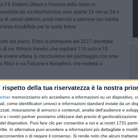
a FS Sistemi Urbani e Ferrovie dello Stato in
cessibile da via Monfalcone, sarà aperta 24 ore su 24 e
 di veicoli elettrici, posti riservati a persone con ridotta
un'area Kiss&Ride per la sosta breve.
evisti dal piano. Entro la primavera del 2027 dovrebbe
 di via Vittorio Veneto, che ospiterà 110 auto e 10
o è invece attesa la conclusione del parcheggio con area
o Ricci e via Falcone e Borsellino, che metterà a
l parcheggio di via degli Ulivi, con 50 posti auto, mentre
l rispetto della tua riservatezza è la nostra prior
osti, i rallentamenti causati da un cavo Enel ad alta
artner
memorizziamo e/o accediamo a informazioni su un dispositivo, c
esi del 2027 è prevista anche la riqualificazione delle
ali, come identificatori univoci e informazioni standard inviate da un di
e aree verdi, mentre a Settefrati è in fase progettuale il
zzati, misurazione di annunci e contenuti, analisi dell'audience e svilupp
i e i nostri partner possiamo utilizzare dati precisi di geolocalizzazione 
del dispositivo. Puoi fare clic per consentire a noi e ai nostri 1731 partn
critte. In alternativa puoi accedere a informazioni più dettagliate e modif
acconsentire o di negare il consenso.
Si rende noto che alcuni trattamen