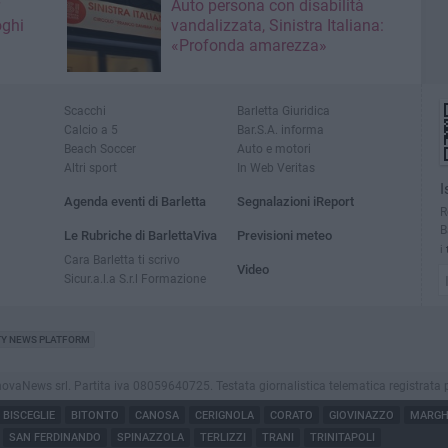
Auto persona con disabilità
oghi
vandalizzata, Sinistra Italiana:
«Profonda amarezza»
Scacchi
Barletta Giuridica
Calcio a 5
Bar.S.A. informa
Beach Soccer
Auto e motori
Altri sport
In Web Veritas
I
Agenda eventi di Barletta
Segnalazioni iReport
R
B
Le Rubriche di BarlettaViva
Previsioni meteo
i
Cara Barletta ti scrivo
Video
Sicur.a.l.a S.r.l Formazione
TY NEWS PLATFORM
aNews srl. Partita iva 08059640725. Testata giornalistica telematica registrata presso
BISCEGLIE
BITONTO
CANOSA
CERIGNOLA
CORATO
GIOVINAZZO
MARGHE
SAN FERDINANDO
SPINAZZOLA
TERLIZZI
TRANI
TRINITAPOLI