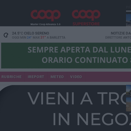
PI
24.5
°C
CIELO SERENO
NOTIZIE D
31°
OGGI MIN
24°
MAX
A
BARLETTA
DIRETTORE
ANTO
RUBRICHE
IREPORT
METEO
VIDEO