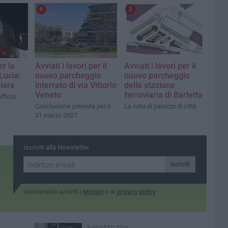
8
3
er la
Avviati i lavori per il
Avviati i lavori per il
Lucia:
nuovo parcheggio
nuovo parcheggio
iare
interrato di via Vittorio
della stazione
Veneto
ferroviaria di Barletta
ufficio
Conclusione prevista per il
La nota di palazzo di città
31 marzo 2027
Iscriviti alla Newsletter
Iscriviti
Iscrivendoti accetti i
termini
e la
privacy policy
5 AGOSTO 2026