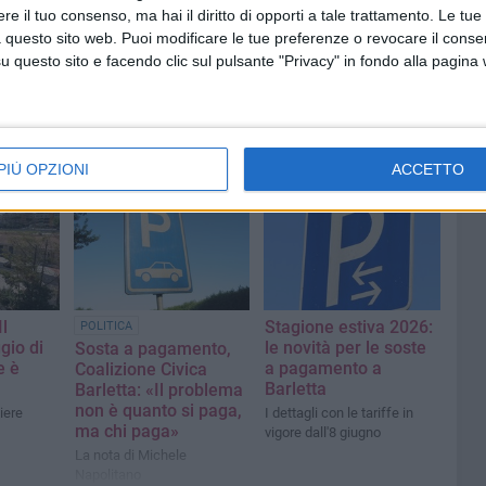
e il tuo consenso, ma hai il diritto di opporti a tale trattamento. Le tue
 questo sito web. Puoi modificare le tue preferenze o revocare il conse
questo sito e facendo clic sul pulsante "Privacy" in fondo alla pagina
PIÙ OPZIONI
ACCETTO
l
Stagione estiva 2026:
POLITICA
gio di
le novità per le soste
Sosta a pagamento,
e è
a pagamento a
Coalizione Civica
Barletta
Barletta: «Il problema
non è quanto si paga,
iere
I dettagli con le tariffe in
ma chi paga»
vigore dall'8 giugno
La nota di Michele
Napolitano