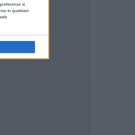
 preferenze si
nso in qualsiasi
 web.