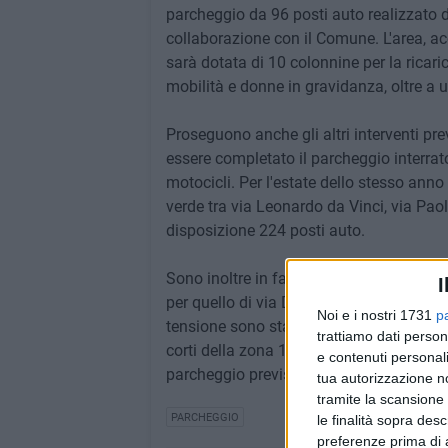
parcheggio da 96 posti auto realizzato d
collaborazione con il Comune. L'area, ac
sarà dotata di 10 colonnine per la ricarica
mobilità e donne in gravidanza, oltre a 
Proseguono anche gli altri interventi pr
essere completato il parcheggio interrato
motocicli. Per l'estate dello stesso ann
verde tra via Leonardo da Vinci, via Paol
disposizione 224 posti auto.
Sono inoltre in fase avanzata i lavori de
I
per quello di via Dante Alighieri, da 80 p
Noi e i nostri 1731
p
tensione sono stati superati. Nei primi m
trattiamo dati person
corti della zona 167 con nuovi parcheggi 
e contenuti personali
parcheggio previsto in via Pertini.
tua autorizzazione no
tramite la scansione 
PARCHEGGIO
le finalità sopra des
preferenze prima di 