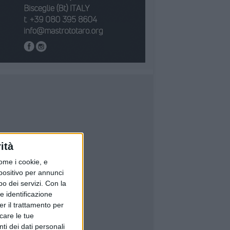
ità
ome i cookie, e
spositivo per annunci
o dei servizi.
Con la
e identificazione
er il trattamento per
icare le tue
ti dei dati personali