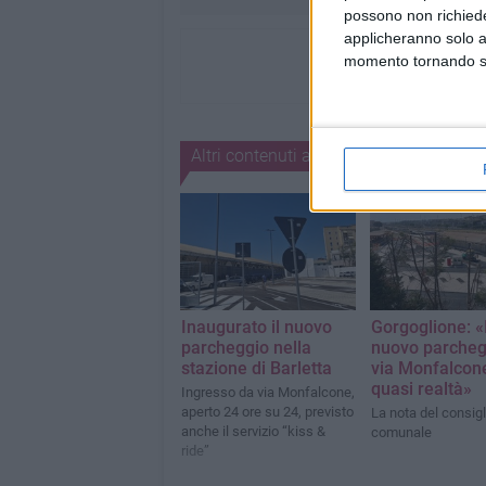
possono non richieder
applicheranno solo a
momento tornando su 
Altri contenuti a tema
Inaugurato il nuovo
Gorgoglione: «I
parcheggio nella
nuovo parcheg
stazione di Barletta
via Monfalcon
quasi realtà»
Ingresso da via Monfalcone,
aperto 24 ore su 24, previsto
La nota del consigl
anche il servizio “kiss &
comunale
ride”