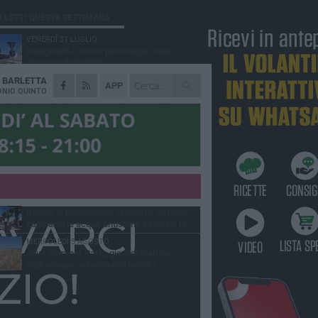
Ù LETTI QUESTA SETTIMANA
VENERDÌ 31 LUGLIO
Inaugurato il nuovo parcheggio nella
stazione di Barletta
A
BARLETTA
MERCOLEDÌ 5 AGOSTO
APP
Barletta piange Gioacchino Dagnello:
NIO QUINTO
64enne barlettano investito all'alba a Trani
GIOVEDÌ 30 LUGLIO
Rapina all'Ipercoop di Barletta: nel mirino la
gioielleria, banditi in fuga
DOMENICA 2 AGOSTO
Beni confiscati alla mafia. Nasce il servizio
di Co-housing
VENERDÌ 31 LUGLIO
Divieto di balneazione revocato, tornano
balneabili le acque antistanti il Canale H
MERCOLEDÌ 5 AGOSTO
Jova Summer Party, giovedì mattina
sopralluogo nell'area dell'evento