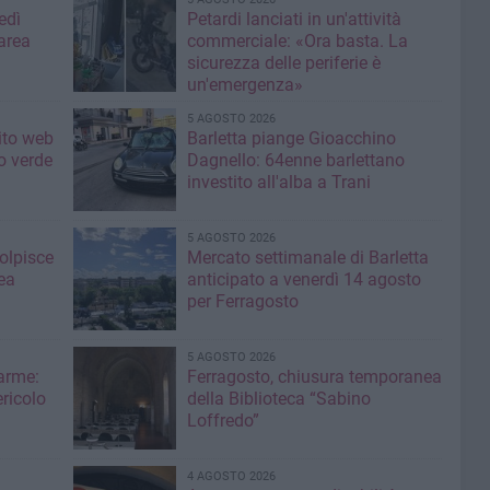
edì
Petardi lanciati in un'attività
area
commerciale: «Ora basta. La
sicurezza delle periferie è
un'emergenza»
5 AGOSTO 2026
sito web
Barletta piange Gioacchino
o verde
Dagnello: 64enne barlettano
investito all'alba a Trani
5 AGOSTO 2026
colpisce
Mercato settimanale di Barletta
ea
anticipato a venerdì 14 agosto
per Ferragosto
5 AGOSTO 2026
larme:
Ferragosto, chiusura temporanea
ricolo
della Biblioteca “Sabino
Loffredo”
4 AGOSTO 2026