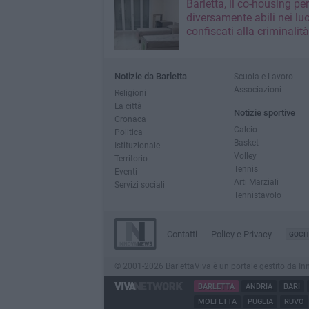
Barletta, il co-housing per
diversamente abili nei lu
confiscati alla criminalità
Notizie da Barletta
Scuola e Lavoro
Associazioni
Religioni
La città
Notizie sportive
Cronaca
Calcio
Politica
Basket
Istituzionale
Volley
Territorio
Tennis
Eventi
Arti Marziali
Servizi sociali
Tennistavolo
Contatti
Policy e Privacy
GOCI
© 2001-2026 BarlettaViva è un portale gestito da Innov
BARLETTA
ANDRIA
BARI
MOLFETTA
PUGLIA
RUVO