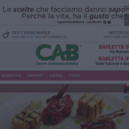
PI
25.5
°C
POCHE NUVOLE
NOTIZIE D
32°
OGGI MIN
24.5°
MAX
A
BARLETTA
DIRETTORE
ANTO
se
RUBRICHE
IREPORT
METEO
VIDEO