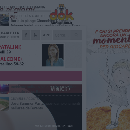
Ù LETTI QUESTA SETTIMANA
MERCOLEDÌ 5 AGOSTO
Barletta piange Gioacchino Dagnello:
64enne barlettano investito all'alba a Trani
A
BARLETTA
GIOVEDÌ 6 AGOSTO
APP
Il ricordo di "Cecco", il benzinaio col
NIO QUINTO
sorriso: «Contava i giorni che lo
paravano dalla pensione»
MERCOLEDÌ 5 AGOSTO
Jova Summer Party, giovedì mattina
sopralluogo nell'area dell'evento
DOMENICA 2 AGOSTO
Beni confiscati alla mafia. Nasce il servizio
di Co-housing
VENERDÌ 7 AGOSTO
Incidente sulla 16 bis a Barletta, traffico
bloccato verso Bari
GIOVEDÌ 6 AGOSTO
Jova Summer Party, nuovi campionamenti
nell'area dell'evento