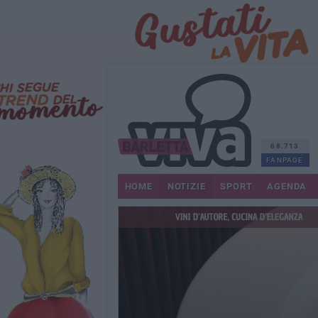
68.713
FANPAGE
HOME
NOTIZIE
SPORT
AGENDA