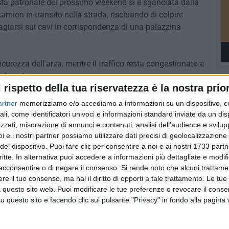
esta patronale del prossimo weekend si è sganciata dalla
amion in transito nella strada, rischiando di colpire
dagiarsi sui cavi in corrispondenza di una palazzina
icurezza dell'area, mentre il traffico resta congestionato e
ul posto.
l rispetto della tua riservatezza è la nostra prior
artner
memorizziamo e/o accediamo a informazioni su un dispositivo, c
ali, come identificatori univoci e informazioni standard inviate da un di
zzati, misurazione di annunci e contenuti, analisi dell'audience e svilupp
i e i nostri partner possiamo utilizzare dati precisi di geolocalizzazione 
del dispositivo. Puoi fare clic per consentire a noi e ai nostri 1733 partn
critte. In alternativa puoi accedere a informazioni più dettagliate e modif
acconsentire o di negare il consenso.
Si rende noto che alcuni trattamen
e il tuo consenso, ma hai il diritto di opporti a tale trattamento. Le tue
 questo sito web. Puoi modificare le tue preferenze o revocare il conse
questo sito e facendo clic sul pulsante "Privacy" in fondo alla pagina