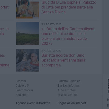
Giuditta D’Elia ospite al Palazzo
ortati
di Città per prendere parte alla
Stanza Divina
7 AGOSTO 2026
ce: la
«Il futuro dell'ex Cartiera diventi
ola
uno dei temi centrali delle
elezioni amministrative del
2027»
7 AGOSTO 2026
ea,
Barletta ricorda don Gino
Spadaro a vent’anni dalla
isione
scomparsa
Scacchi
Barletta Giuridica
Calcio a 5
Bar.S.A. informa
Beach Soccer
Auto e motori
Altri sport
In Web Veritas
I
Agenda eventi di Barletta
Segnalazioni iReport
R