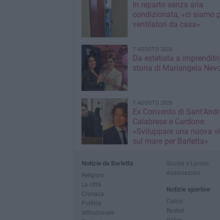
In reparto senza aria
condizionata, «ci siamo p
ventilatori da casa»
7 AGOSTO 2026
Da estetista a imprenditri
storia di Mariangela Nev
7 AGOSTO 2026
Ex Convento di Sant'Andr
Calabrese e Cardone:
«Sviluppare una nuova v
sul mare per Barletta»
Notizie da Barletta
Scuola e Lavoro
Associazioni
Religioni
La città
Notizie sportive
Cronaca
Calcio
Politica
Basket
Istituzionale
Volley