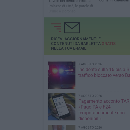
domani i calendari
Tavolo del centrosinistra a
Palazzo di Città, le parole di
Bruno e Doronzo
RICEVI AGGIORNAMENTI E
CONTENUTI DA BARLETTA
GRATIS
NELLA TUA E-MAIL
7 AGOSTO 2026
Incidente sulla 16 bis a Ba
traffico bloccato verso Ba
7 AGOSTO 2026
Pagamento acconto TARI
«Pago PA e F24
temporaneamente non
disponibili»
7 AGOSTO 2026