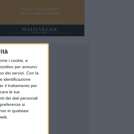
ità
ome i cookie, e
spositivo per annunci
o dei servizi.
Con la
e identificazione
er il trattamento per
icare le tue
ti dei dati personali
 preferenze si
nso in qualsiasi
 web.