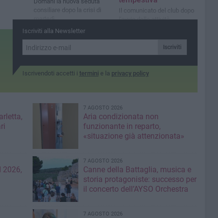
Domani la nuova seduta
consiliare dopo la crisi di
Il comunicato del club dopo
martedì
l'avvio delle attività
Iscriviti alla Newsletter
Iscriviti
Iscrivendoti accetti i
termini
e la
privacy policy
7 AGOSTO 2026
rletta,
Aria condizionata non
ri
funzionante in reparto,
«situazione già attenzionata»
7 AGOSTO 2026
 2026,
Canne della Battaglia, musica e
storia protagoniste: successo per
il concerto dell’AYSO Orchestra
7 AGOSTO 2026