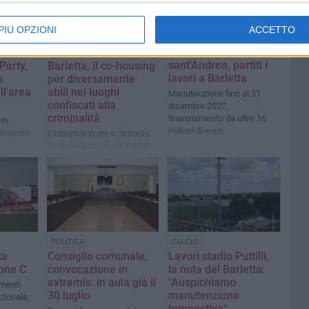
PIÙ OPZIONI
ACCETTO
Ex convento
SERVIZI SOCIALI
sant'Andrea, partiti i
arty,
Barletta, il co-housing
lavori a Barletta
a
per diversamente
ll'area
abili nei luoghi
Manutenzione fino al 31
confiscati alla
dicembre 2027,
criminalità
finanziamento da oltre 16
in
milioni di euro
ttimismo
L'iniziativa in via s. Antonio,
finanziata con fondi PNRR
POLITICA
CALCIO
ta
Consiglio comunale,
Lavori stadio Puttilli,
rone C
convocazione in
la nota del Barletta:
extremis: in aula già il
"Auspichiamo
amenti
30 luglio
manutenzione
azionale,
tempestiva"