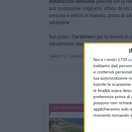
installazioni luminose
previste per la f
sua postazione originaria, urtata da un c
persone e veicoli in transito, prima di a
adiacente.
Sul posto i
Carabinieri
per la messa in s
attualmente regolato dai militari giunti s
I
BARLETTA
CRONACA
Noi e i nostri 1733
p
trattiamo dati person
e contenuti personali
tua autorizzazione no
tramite la scansione 
le finalità sopra des
preferenze prima di 
possono non richieder
Altri contenuti a tema
applicheranno solo a
momento tornando su 