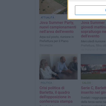
ATTUALITÀ
ATTUALITÀ
Jova Summer Party,
Jova Summer P
nuovi campionamenti
giovedì mattin
nell'area dell'evento
sopralluogo ne
dell'evento
Arpa sul posto, riunione in
Prefettura per il Piano
Mercoledì riunione 
Sicurezza
Prefettura, filtra o
da Palazzo di Città
POLITICA
CALCIO
Crisi politica di
Serie C, Barlet
Barletta, il quadro
inserito nel gi
dell'opposizione in
Svelati i raggrupp
conferenza stampa
della terza serie n