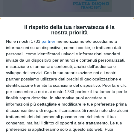
Il rispetto della tua riservatezza è la
nostra priorità
Noi e i nostri 1733
partner
memorizziamo e/o accediamo a
informazioni su un dispositivo, come i cookie, e trattiamo dati
La Polizia di Stato, nella mattinata dell'8 luglio 2026, ha dato
personali, come identificatori univoci e informazioni standard
esecuzione a un'ordinanza applicativa di misure cautelari
inviate da un dispositivo per annunci e contenuti personalizzati,
personali emessa dal G.I.P. del Tribunale di Trani, su richiesta
misurazione di annunci e contenuti, analisi dell'audience e
della Procura della Repubblica, nei confronti di
sei uomini, di
sviluppo dei servizi.
Con la tua autorizzazione noi e i nostri
età compresa tra i 26 e i 39 anni, ritenuti gravemente
partner possiamo utilizzare dati precisi di geolocalizzazione e
indiziati, a vario titolo, di furto in abitazione, tentato furto in
identificazione tramite la scansione del dispositivo. Puoi fare clic
abitazione e plurime condotte di detenzione e cessione di
per consentire a noi e ai nostri 1733 partner il trattamento per le
finalità sopra descritte. In alternativa puoi accedere a
sostanze stupefacenti.
informazioni più dettagliate e modificare le tue preferenze prima
di acconsentire o di negare il consenso.
Si rende noto che alcuni
In particolare, il provvedimento ha disposto gli arresti
trattamenti dei dati personali possono non richiedere il tuo
domiciliari nei confronti di quattro uomini, rispettivamente di
consenso, ma hai il diritto di opporti a tale trattamento. Le tue
quattro persone, nonché l'obbligo di presentazione alla
preferenze si applicheranno solo a questo sito web. Puoi