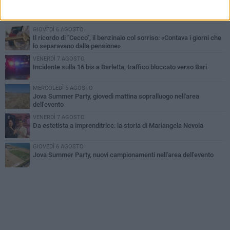
MERCOLEDÌ 5 AGOSTO
Barletta piange Gioacchino Dagnello: 64enne barlettano investito
all'alba a Trani
GIOVEDÌ 6 AGOSTO
Il ricordo di "Cecco", il benzinaio col sorriso: «Contava i giorni che
lo separavano dalla pensione»
VENERDÌ 7 AGOSTO
Incidente sulla 16 bis a Barletta, traffico bloccato verso Bari
MERCOLEDÌ 5 AGOSTO
Jova Summer Party, giovedì mattina sopralluogo nell'area
dell'evento
VENERDÌ 7 AGOSTO
Da estetista a imprenditrice: la storia di Mariangela Nevola
GIOVEDÌ 6 AGOSTO
Jova Summer Party, nuovi campionamenti nell'area dell'evento