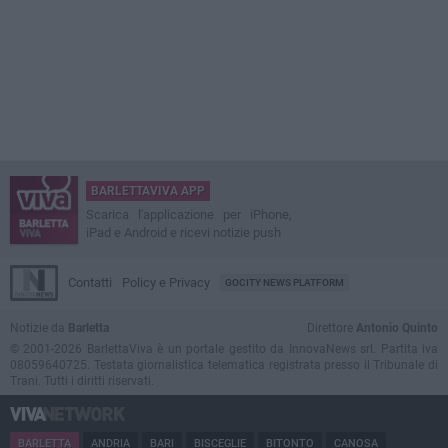
BARLETTAVIVA APP
Scarica l'applicazione per iPhone,
iPad e Android e ricevi notizie push
Contatti
Policy e Privacy
GOCITY NEWS PLATFORM
Notizie da
Barletta
Direttore
Antonio Quinto
© 2001-2026 BarlettaViva è un portale gestito da InnovaNews srl. Partita iva
08059640725. Testata giornalistica telematica registrata presso il Tribunale di
Trani. Tutti i diritti riservati.
BARLETTA
ANDRIA
BARI
BISCEGLIE
BITONTO
CANOSA