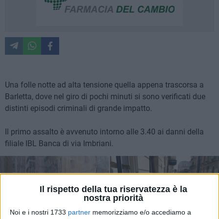
Una folle notte ad alta tensione quella appena trascorsa a
Barletta, dove nel giro di pochi minuti si sono verificati due
distinti episodi criminali di grande impatto.
Il primo assalto è avvenuto intorno alle 3.40 ai danni della
filiale IBL Banca di via Imbriani.
Il rispetto della tua riservatezza è la
nostra priorità
Noi e i nostri 1733
partner
memorizziamo e/o accediamo a