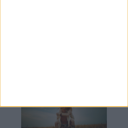
8 AGOSTO 2026
Cerimonia dell'Accoglienza, Barletta in Rosa
accoglie due nuove socie
8 AGOSTO 2026
Nuova caserma dei Vigili del Fuoco BAT,
Damiani incontra il comandante Quinto
7 AGOSTO 2026
Incidente sulla 16 bis a Barletta, traffico
bloccato verso Bari