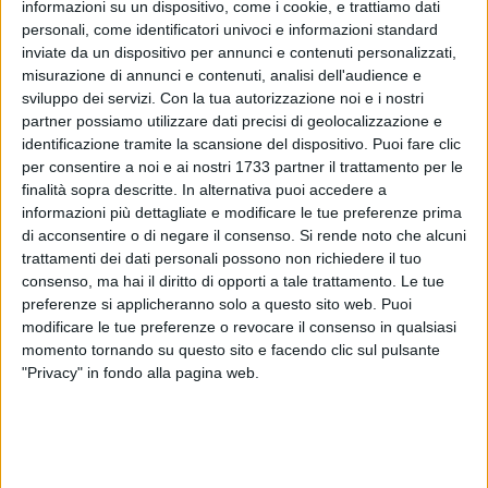
informazioni su un dispositivo, come i cookie, e trattiamo dati
personali, come identificatori univoci e informazioni standard
inviate da un dispositivo per annunci e contenuti personalizzati,
misurazione di annunci e contenuti, analisi dell'audience e
sviluppo dei servizi.
Con la tua autorizzazione noi e i nostri
partner possiamo utilizzare dati precisi di geolocalizzazione e
identificazione tramite la scansione del dispositivo. Puoi fare clic
per consentire a noi e ai nostri 1733 partner il trattamento per le
finalità sopra descritte. In alternativa puoi accedere a
Il Sindaco di Barletta, Cosimo Cannito, comunica che
informazioni più dettagliate e modificare le tue preferenze prima
di acconsentire o di negare il consenso.
Si rende noto che alcuni
l'Acquedotto Pugliese S.p.A., tramite l'impresa appaltatrice
trattamenti dei dati personali possono non richiedere il tuo
del servizio, la ATI "Cooperativa Giovanni XXIII", effettuerà
consenso, ma hai il diritto di opporti a tale trattamento. Le tue
dal 6 al 28 luglio 2026 il 2° ciclo di deblattizzazione, con i
preferenze si applicheranno solo a questo sito web. Puoi
relativi trattamenti di sanificazione e lavaggio della rete di
modificare le tue preferenze o revocare il consenso in qualsiasi
fognatura nera e di quella a cosiddetto "sistema misto".
momento tornando su questo sito e facendo clic sul pulsante
"Privacy" in fondo alla pagina web.
Si allega al presente comunicato l'elenco delle strade
interessate dagli interventi di sanificazione pianificati da
AQP.