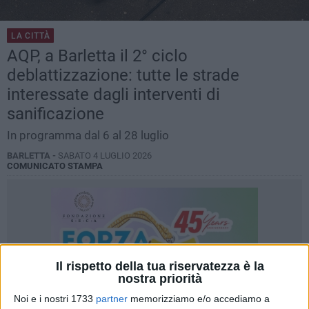
LA CITTÀ
AQP, a Barletta il 2° ciclo
deblattizzazione: tutte le strade
interessate dagli interventi di
sanificazione
In programma dal 6 al 28 luglio
BARLETTA -
SABATO 4 LUGLIO 2026
COMUNICATO STAMPA
Il rispetto della tua riservatezza è la
nostra priorità
Noi e i nostri 1733
partner
memorizziamo e/o accediamo a