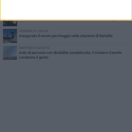
Jova Summer Party, giovedì mattina sopralluogo nell'area
dell'evento
DOMENICA 2 AGOSTO
Beni confiscati alla mafia. Nasce il servizio di Co-housing
VENERDÌ 31 LUGLIO
Inaugurato il nuovo parcheggio nella stazione di Barletta
MARTEDÌ 4 AGOSTO
Auto di persona con disabilità vandalizzata, il sindaco Cannito
condanna il gesto