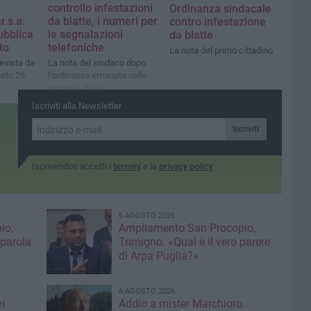
controllo infestazioni
Ordinanza sindacale
r.s.a.
da blatte, i numeri per
contro infestazione
ubblica
le segnalazioni
da blatte
to
telefoniche
La nota del primo cittadino
evista da
La nota del sindaco dopo
bato 26
l'ordinanza emanata nella
giornata di ieri
Iscriviti alla Newsletter
Iscriviti
Iscrivendoti accetti i
termini
e la
privacy policy
6 AGOSTO 2026
io,
Ampliamento San Procopio,
 parola
Trimigno: «Qual è il vero parere
di Arpa Puglia?»
6 AGOSTO 2026
i
Addio a mister Marchioro.