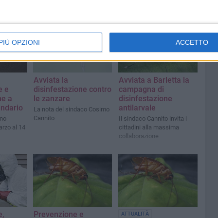
PIÙ OPZIONI
ACCETTO
Avviata la
Avviata a Barletta la
e e
disinfestazione contro
campagna di
ne a
le zanzare
disinfestazione
lendario
antilarvale
La nota del sindaco Cosimo
Cannito
nno
Il sindaco Cannito invita i
arzo al 14
cittadini alla massima
collaborazione
e,
Prevenzione e
ATTUALITÀ