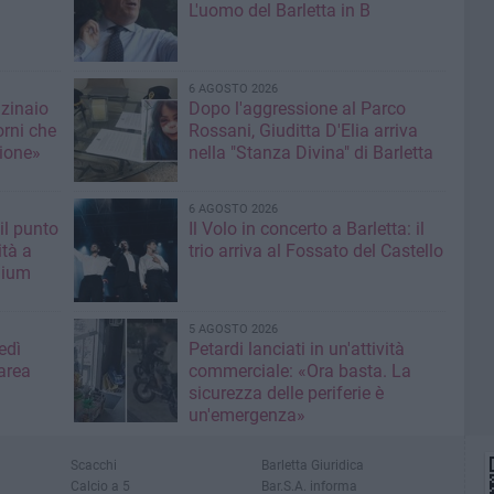
L'uomo del Barletta in B
6 AGOSTO 2026
nzinaio
Dopo l'aggressione al Parco
orni che
Rossani, Giuditta D'Elia arriva
ione»
nella "Stanza Divina" di Barletta
6 AGOSTO 2026
il punto
Il Volo in concerto a Barletta: il
ità a
trio arriva al Fossato del Castello
mium
5 AGOSTO 2026
edì
Petardi lanciati in un'attività
area
commerciale: «Ora basta. La
sicurezza delle periferie è
un'emergenza»
Scacchi
Barletta Giuridica
Calcio a 5
Bar.S.A. informa