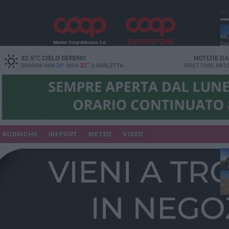
PI
32.5
°C
CIELO SERENO
NOTIZIE D
32°
DOMANI MIN
24°
MAX
A
BARLETTA
DIRETTORE
ANTO
RUBRICHE
IREPORT
METEO
VIDEO