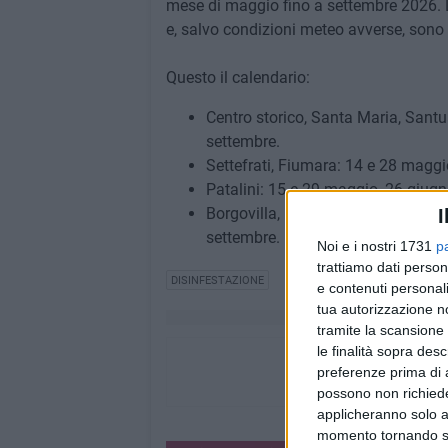
mese di maggio fino a settembre 2026. Le
e, salvo condizioni meteo avverse, sono p
Questo il calendario:
Centro storico, Santa Maria, Santu
settembre.
Settefrati, Fiumara: 14 e 28 maggi
Patalini: 15 e 29 maggio, 26 giugn
Borgovilla, Montaltino, La Boccuta
I
settembre.
Noi e i nostri 1731
p
trattiamo dati person
DISINFESTAZIONE
e contenuti personali
tua autorizzazione no
tramite la scansione 
le finalità sopra des
preferenze prima di 
possono non richieder
applicheranno solo a
momento tornando su 