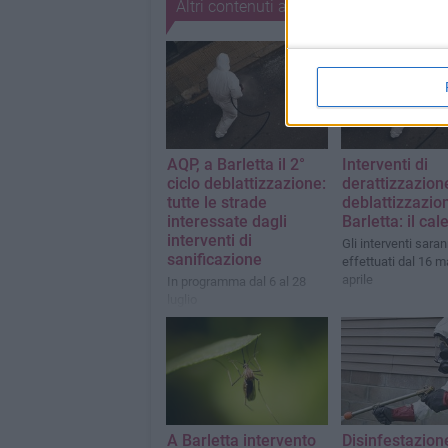
Altri contenuti a tema
AQP, a Barletta il 2°
Interventi di
ciclo deblattizzazione:
derattizzazion
tutte le strade
deblattizzazio
interessate dagli
Barletta: il ca
interventi di
Gli interventi sara
sanificazione
effettuati dal 16 m
aprile
In programma dal 6 al 28
luglio
A Barletta intervento
Disinfestazion