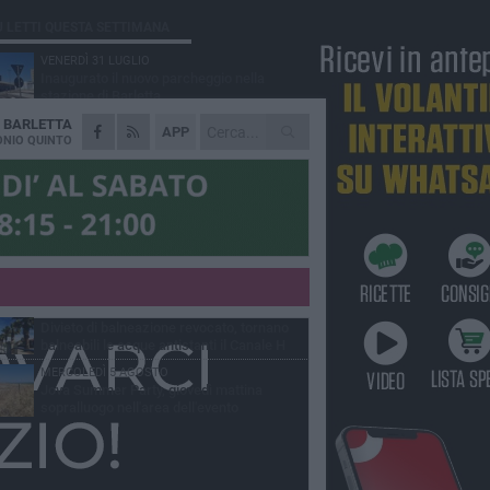
Ù LETTI QUESTA SETTIMANA
VENERDÌ 31 LUGLIO
Inaugurato il nuovo parcheggio nella
stazione di Barletta
A
BARLETTA
MERCOLEDÌ 5 AGOSTO
APP
Barletta piange Gioacchino Dagnello:
NIO QUINTO
64enne barlettano investito all'alba a Trani
GIOVEDÌ 30 LUGLIO
Rapina all'Ipercoop di Barletta: nel mirino la
gioielleria, banditi in fuga
DOMENICA 2 AGOSTO
Beni confiscati alla mafia. Nasce il servizio
di Co-housing
VENERDÌ 31 LUGLIO
Divieto di balneazione revocato, tornano
balneabili le acque antistanti il Canale H
MERCOLEDÌ 5 AGOSTO
Jova Summer Party, giovedì mattina
sopralluogo nell'area dell'evento