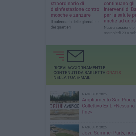
straordinario di
continuano gli
disinfestazione contro
interventi di Ba
mosche e zanzare
per la salute p
anche ad agos
Il calendario delle giornate e
dei quartieri
Nuova sessione pr
mercoledì 23 a sa
RICEVI AGGIORNAMENTI E
CONTENUTI DA BARLETTA
GRATIS
NELLA TUA E-MAIL
6 AGOSTO 2026
Ampliamento San Procop
Collettivo Exit: «Nessuna
fine»
6 AGOSTO 2026
Jova Summer Party, nuov