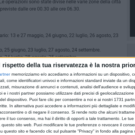
 operazioni sono state divise nelle varie zone della città
reviste dalle ore 00.30 alle ore 06.30.
ario: 13 e 27 maggio, 24 giugno, 22 luglio, 26 agosto, 23
o, 25 giugno, 23 luglio, 27 agosto, 24 settembre.
o, 24 luglio, 28 agosto, 25 settembre.
: 16 e 30 maggio, 27 giugno, 25 luglio, 29 agosto, 26
l rispetto della tua riservatezza è la nostra prior
artner
memorizziamo e/o accediamo a informazioni su un dispositivo, c
ali, come identificatori univoci e informazioni standard inviate da un di
zzati, misurazione di annunci e contenuti, analisi dell'audience e svilupp
i e i nostri partner possiamo utilizzare dati precisi di geolocalizzazione 
del dispositivo. Puoi fare clic per consentire a noi e ai nostri 1731 partn
critte. In alternativa puoi accedere a informazioni più dettagliate e modif
acconsentire o di negare il consenso.
Si rende noto che alcuni trattamen
e il tuo consenso, ma hai il diritto di opporti a tale trattamento. Le tue
 questo sito web. Puoi modificare le tue preferenze o revocare il conse
questo sito e facendo clic sul pulsante "Privacy" in fondo alla pagina