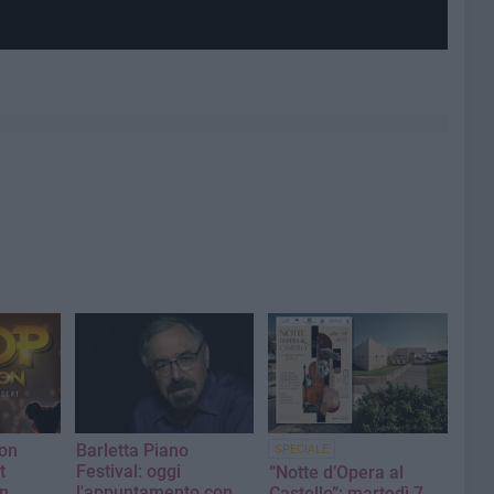
ion
Barletta Piano
SPECIALE
t
Festival: oggi
“Notte d’Opera al
on
l'appuntamento con
Castello”: martedì 7