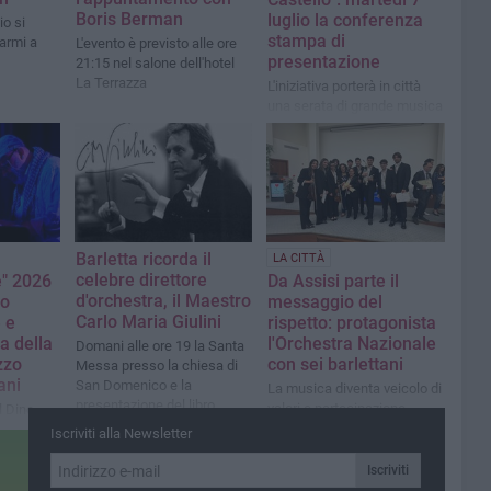
Boris Berman
luglio la conferenza
io si
stampa di
’armi a
L'evento è previsto alle ore
presentazione
21:15 nel salone dell'hotel
La Terrazza
L'iniziativa porterà in città
una serata di grande musica
con la Apulia Sinfonietta
Orchestra e il cast lirico
internazionale del Premiere
Opera Vocal Arts Institute di
New York
Barletta ricorda il
LA CITTÀ
celebre direttore
e" 2026
Da Assisi parte il
d'orchestra, il Maestro
mo
messaggio del
Carlo Maria Giulini
 e
rispetto: protagonista
a della
l'Orchestra Nazionale
Domani alle ore 19 la Santa
zzo
con sei barlettani
Messa presso la chiesa di
ani
San Domenico e la
La musica diventa veicolo di
presentazione del libro
valori e partecipazione
il Dino
il
Iscriviti alla Newsletter
vel”
Iscriviti