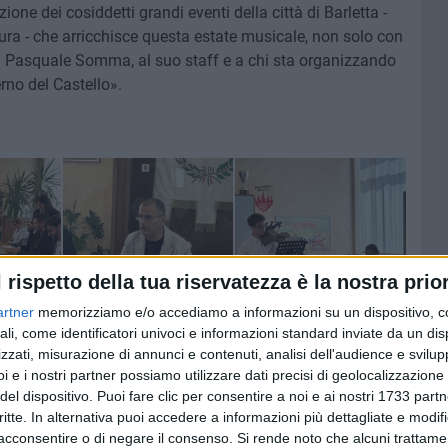
ne dei cosiddetti grandi eventi della città di Barletta -
tura - che arricchisce questa estate musicale, non solo con
 a Pasquale Somma, al suo staff e a chi sta organizzando
erno del Castello».
l rispetto della tua riservatezza è la nostra prior
artner
memorizziamo e/o accediamo a informazioni su un dispositivo, c
ali, come identificatori univoci e informazioni standard inviate da un di
zzati, misurazione di annunci e contenuti, analisi dell'audience e svilupp
i e i nostri partner possiamo utilizzare dati precisi di geolocalizzazione 
del dispositivo. Puoi fare clic per consentire a noi e ai nostri 1733 partn
critte. In alternativa puoi accedere a informazioni più dettagliate e modif
acconsentire o di negare il consenso.
Si rende noto che alcuni trattamen