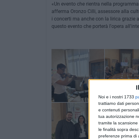
«Un evento che rientra nella programmazio
afferma Oronzo Cilli, assessore alla cul
i concerti ma anche con la lirica grazie
questo evento che porterà l'opera all'int
I
Noi e i nostri 1733
p
trattiamo dati person
e contenuti personali
tua autorizzazione no
tramite la scansione 
le finalità sopra des
preferenze prima di 