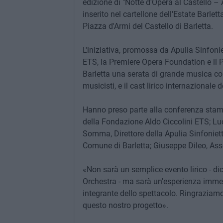
edizione di "Notte d'Opera al Castello –
inserito nel cartellone dell'Estate Barle
Piazza d'Armi del Castello di Barletta.
L'iniziativa, promossa da Apulia Sinfoni
ETS, la Premiere Opera Foundation e il P
Barletta una serata di grande musica co
musicisti, e il cast lirico internazionale
Hanno preso parte alla conferenza stamp
della Fondazione Aldo Ciccolini ETS; Lu
Somma, Direttore della Apulia Sinfoniett
Comune di Barletta; Giuseppe Dileo, Asse
«Non sarà un semplice evento lirico - di
Orchestra - ma sarà un'esperienza immers
integrante dello spettacolo. Ringraziam
questo nostro progetto».