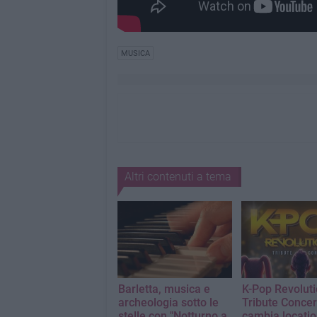
MUSICA
Altri contenuti a tema
Barletta, musica e
K-Pop Revolut
archeologia sotto le
Tribute Concer
stelle con "Notturno a
cambia locati