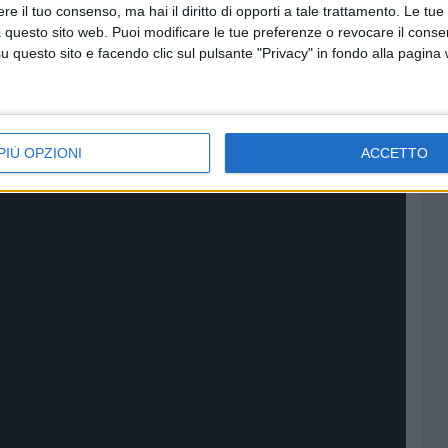
e il tuo consenso, ma hai il diritto di opporti a tale trattamento. Le tue
 questo sito web. Puoi modificare le tue preferenze o revocare il conse
questo sito e facendo clic sul pulsante "Privacy" in fondo alla pagina
era al Castello"
2 MINUTI
SOCIAL VIDEO
PIÙ OPZIONI
ACCETTO