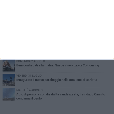
PIÙ LETTI QUESTA SETTIMANA
MERCOLEDÌ 5 AGOSTO
Barletta piange Gioacchino Dagnello: 64enne barlettano investito
all'alba a Trani
GIOVEDÌ 6 AGOSTO
Il ricordo di "Cecco", il benzinaio col sorriso: «Contava i giorni che
lo separavano dalla pensione»
MERCOLEDÌ 5 AGOSTO
Jova Summer Party, giovedì mattina sopralluogo nell'area
dell'evento
DOMENICA 2 AGOSTO
Beni confiscati alla mafia. Nasce il servizio di Co-housing
VENERDÌ 31 LUGLIO
Inaugurato il nuovo parcheggio nella stazione di Barletta
MARTEDÌ 4 AGOSTO
Auto di persona con disabilità vandalizzata, il sindaco Cannito
condanna il gesto