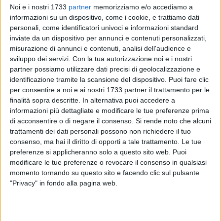
Noi e i nostri 1733
partner
memorizziamo e/o accediamo a
informazioni su un dispositivo, come i cookie, e trattiamo dati
personali, come identificatori univoci e informazioni standard
inviate da un dispositivo per annunci e contenuti personalizzati,
misurazione di annunci e contenuti, analisi dell'audience e
sviluppo dei servizi.
Con la tua autorizzazione noi e i nostri
partner possiamo utilizzare dati precisi di geolocalizzazione e
identificazione tramite la scansione del dispositivo. Puoi fare clic
Un intervento dei Carabinieri questa mattina si è registrato
per consentire a noi e ai nostri 1733 partner il trattamento per le
presso la succursale dell'Istituto di Istruzione Secondaria
finalità sopra descritte. In alternativa puoi accedere a
Superiore "Léontine e Giuseppe De Nittis" di Barletta, nel
informazioni più dettagliate e modificare le tue preferenze prima
plesso Nervi, a seguito di un episodio verificatosi durante la
di acconsentire o di negare il consenso.
Si rende noto che alcuni
trattamenti dei dati personali possono non richiedere il tuo
prima ora di lezione in una classe prima.
consenso, ma hai il diritto di opporti a tale trattamento. Le tue
preferenze si applicheranno solo a questo sito web. Puoi
Secondo quanto ricostruito, uno studente del primo anno,
modificare le tue preferenze o revocare il consenso in qualsiasi
con disabilità certificata, ha estratto un piccolo coltellino,
momento tornando su questo sito e facendo clic sul pulsante
rivolgendolo verso un collaboratore scolastico. Secondo
"Privacy" in fondo alla pagina web.
quanto ricostruito, dopo aver consumato una merenda, il
ragazzo avrebbe prima provato e poi preteso di entrare in
un'aula diversa dalla sua. Il personale scolastico è