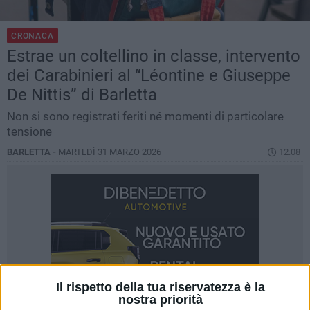
CRONACA
Estrae un coltellino in classe, intervento
dei Carabinieri al “Léontine e Giuseppe
De Nittis” di Barletta
Non si sono registrati feriti né momenti di particolare
tensione
BARLETTA -
MARTEDÌ 31 MARZO 2026
12.08
Il rispetto della tua riservatezza è la
nostra priorità