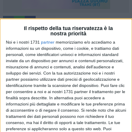
A cura di
NICOLA MICCIONE
Il rispetto della tua riservatezza è la
nostra priorità
Noi e i nostri 1731
partner
memorizziamo e/o accediamo a
informazioni su un dispositivo, come i cookie, e trattiamo dati
Tutto è nato in modo davvero casuale. Da un incidente
personali, come identificatori univoci e informazioni standard
stradale autonomo, anche abbastanza di routine.
inviate da un dispositivo per annunci e contenuti personalizzati,
Un'autovettura, risultata poi presa a noleggio, finita
misurazione di annunci e contenuti, analisi dell'audience e
fuoristrada sull'arteria provinciale 96, in territorio di Palo del
sviluppo dei servizi.
Con la tua autorizzazione noi e i nostri
Colle, uno dei principali collegamenti tra Bari e l'entroterra
partner possiamo utilizzare dati precisi di geolocalizzazione e
murgiano.
identificazione tramite la scansione del dispositivo. Puoi fare clic
per consentire a noi e ai nostri 1731 partner il trattamento per le
finalità sopra descritte. In alternativa puoi accedere a
Illesi i due occupanti del mezzo, mentre sul posto sono
informazioni più dettagliate e modificare le tue preferenze prima
intervenuti i carabinieri per proseguire tutti gli accertamenti
di acconsentire o di negare il consenso.
Si rende noto che alcuni
di rito. E fin qui, nulla di eccezionale. Ciò che è risultato
trattamenti dei dati personali possono non richiedere il tuo
eccezionale, invece, è stato proprio il contenuto di quell'auto:
consenso, ma hai il diritto di opporti a tale trattamento. Le tue
durante l'identificazione dei due giovani, infatti, un forte
preferenze si applicheranno solo a questo sito web. Puoi