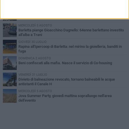
PIÙ LETTI QUESTA SETTIMANA
VENERDÌ 31 LUGLIO
Inaugurato il nuovo parcheggio nella stazione di Barletta
MERCOLEDÌ 5 AGOSTO
Barletta piange Gioacchino Dagnello: 64enne barlettano investito
all'alba a Trani
GIOVEDÌ 30 LUGLIO
Rapina all'Ipercoop di Barletta: nel mirino la gioielleria, banditi in
fuga
DOMENICA 2 AGOSTO
Beni confiscati alla mafia. Nasce il servizio di Co-housing
VENERDÌ 31 LUGLIO
Divieto di balneazione revocato, tornano balneabili le acque
antistanti il Canale H
MERCOLEDÌ 5 AGOSTO
Jova Summer Party, giovedì mattina sopralluogo nell'area
dell'evento