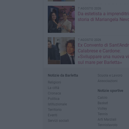
7 AGOSTO 2026
Da estetista a imprenditri
storia di Mariangela Nev
7 AGOSTO 2026
Ex Convento di Sant'Andr
Calabrese e Cardone:
«Sviluppare una nuova v
sul mare per Barletta»
Notizie da Barletta
Scuola e Lavoro
Associazioni
Religioni
La città
Notizie sportive
Cronaca
Calcio
Politica
Basket
Istituzionale
Volley
Territorio
Tennis
Eventi
Arti Marziali
Servizi sociali
Tennistavolo