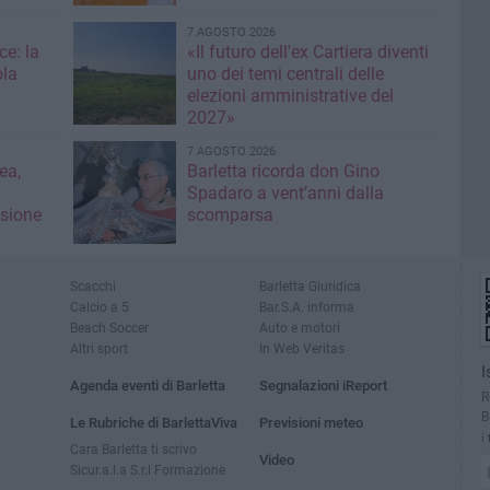
7 AGOSTO 2026
ce: la
«Il futuro dell'ex Cartiera diventi
ola
uno dei temi centrali delle
elezioni amministrative del
2027»
7 AGOSTO 2026
ea,
Barletta ricorda don Gino
Spadaro a vent’anni dalla
isione
scomparsa
Scacchi
Barletta Giuridica
Calcio a 5
Bar.S.A. informa
Beach Soccer
Auto e motori
Altri sport
In Web Veritas
I
Agenda eventi di Barletta
Segnalazioni iReport
R
B
Le Rubriche di BarlettaViva
Previsioni meteo
i
Cara Barletta ti scrivo
Video
Sicur.a.l.a S.r.l Formazione