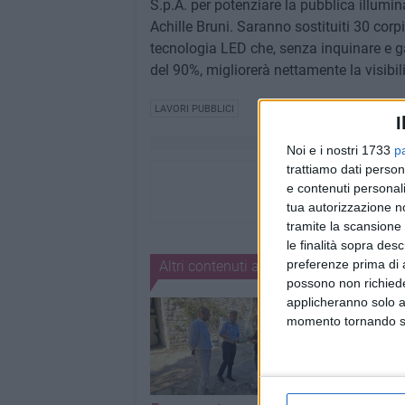
S.p.A. per potenziare la pubblica illumin
Achille Bruni. Saranno sostituiti 30 corp
tecnologia LED che, senza inquinare e g
del 90%, migliorerà nettamente la visibili
LAVORI PUBBLICI
I
Noi e i nostri 1733
p
trattiamo dati person
e contenuti personali
tua autorizzazione no
tramite la scansione 
le finalità sopra des
preferenze prima di 
Altri contenuti a tema
possono non richieder
applicheranno solo a
momento tornando su 