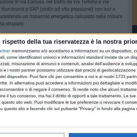
azione in via Canosa, nel tratto da via Turbine a via
i illuminanti a SAP (sodio ad alta pressione) con luci a
arantendo un risparmio energetico calcolato nella misura
tà stradale.
l rispetto della tua riservatezza è la nostra prior
artner
memorizziamo e/o accediamo a informazioni su un dispositivo, c
ali, come identificatori univoci e informazioni standard inviate da un di
zzati, misurazione di annunci e contenuti, analisi dell'audience e svilupp
i e i nostri partner possiamo utilizzare dati precisi di geolocalizzazione 
del dispositivo. Puoi fare clic per consentire a noi e ai nostri 1733 partn
critte. In alternativa puoi accedere a informazioni più dettagliate e modif
acconsentire o di negare il consenso.
Si rende noto che alcuni trattamen
e il tuo consenso, ma hai il diritto di opporti a tale trattamento. Le tue
 questo sito web. Puoi modificare le tue preferenze o revocare il conse
questo sito e facendo clic sul pulsante "Privacy" in fondo alla pagina