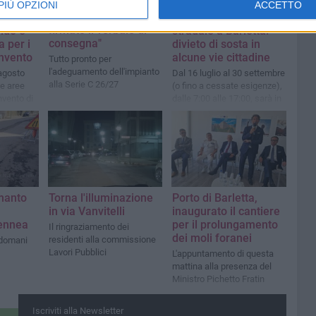
Lavori stadio Puttilli,
TERRITORIO
PIÙ OPZIONI
ACCETTO
Grimaldi: "Si parte,
 in via
Ripristino del manto
firmato il verbale di
ldo e
stradale a Barletta:
consegna"
a per i
divieto di sosta in
onvento
alcune vie cittadine
Tutto pronto per
l'adeguamento dell'impianto
 agosto
Dal 16 luglio al 30 settembre
alla Serie C 26/27
le aree
(o fino a cessate esigenze),
nvento di
dalle 7:00 alle 17:00, sarà in
vigore il divieto di sosta con
rimozione forzata
 manto
Torna l'illuminazione
Porto di Barletta,
in via Vanvitelli
inaugurato il cantiere
ennea
per il prolungamento
Il ringraziamento dei
dei moli foranei
residenti alla commissione
 domani
Lavori Pubblici
L'appuntamento di questa
mattina alla presenza del
Ministro Pichetto Fratin
Iscriviti alla Newsletter