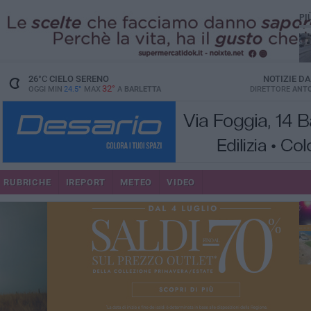
PI
26
°C
CIELO SERENO
NOTIZIE D
32°
OGGI MIN
24.5°
MAX
A
BARLETTA
DIRETTORE
ANTO
se
RUBRICHE
IREPORT
METEO
VIDEO