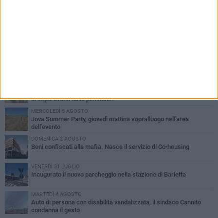
PIÙ LETTI QUESTA SETTIMANA
MERCOLEDÌ 5 AGOSTO
Barletta piange Gioacchino Dagnello: 64enne barlettano investito
all'alba a Trani
GIOVEDÌ 6 AGOSTO
Il ricordo di "Cecco", il benzinaio col sorriso: «Contava i giorni che
lo separavano dalla pensione»
MERCOLEDÌ 5 AGOSTO
Jova Summer Party, giovedì mattina sopralluogo nell'area
dell'evento
DOMENICA 2 AGOSTO
Beni confiscati alla mafia. Nasce il servizio di Co-housing
VENERDÌ 31 LUGLIO
Inaugurato il nuovo parcheggio nella stazione di Barletta
MARTEDÌ 4 AGOSTO
Auto di persona con disabilità vandalizzata, il sindaco Cannito
condanna il gesto