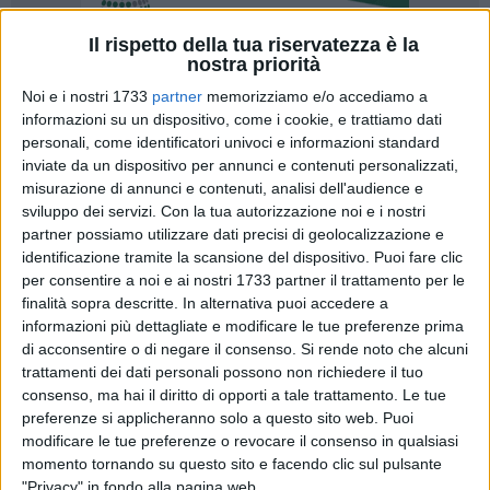
Il rispetto della tua riservatezza è la
nostra priorità
Noi e i nostri 1733
partner
memorizziamo e/o accediamo a
informazioni su un dispositivo, come i cookie, e trattiamo dati
personali, come identificatori univoci e informazioni standard
inviate da un dispositivo per annunci e contenuti personalizzati,
misurazione di annunci e contenuti, analisi dell'audience e
Il Gruppo territoriale del Movimento 5 Stelle di Barletta
sviluppo dei servizi.
Con la tua autorizzazione noi e i nostri
denuncia lo stato di totale abbandono in cui versano, da
partner possiamo utilizzare dati precisi di geolocalizzazione e
identificazione tramite la scansione del dispositivo. Puoi fare clic
ormai troppi anni, diversi immobili situati nel territorio
per consentire a noi e ai nostri 1733 partner il trattamento per le
comunale. Tale degrado incide negativamente
finalità sopra descritte. In alternativa puoi accedere a
sull'immagine, sul decoro e sulla sicurezza della città. In
informazioni più dettagliate e modificare le tue preferenze prima
particolare, evidenziano la persistente e incresciosa
di acconsentire o di negare il consenso.
Si rende noto che alcuni
situazione di via Porta Reale. Nonostante l'interrogazione
trattamenti dei dati personali possono non richiedere il tuo
presentata dal gruppo consiliare del Movimento 5 Stelle nel
consenso, ma hai il diritto di opporti a tale trattamento. Le tue
2019 e i numerosi articoli di stampa che ne sono seguiti,
preferenze si applicheranno solo a questo sito web. Puoi
modificare le tue preferenze o revocare il consenso in qualsiasi
nulla è cambiato.
momento tornando su questo sito e facendo clic sul pulsante
"Privacy" in fondo alla pagina web.