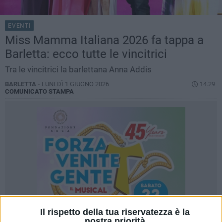
EVENTI
Miss Mamma Italiana 2026 fa tappa a
Barletta: ecco tutte le vincitrici
Tra le vincitrici la barlettana Anna Addis
BARLETTA -
LUNEDÌ 1 GIUGNO 2026
14.29
COMUNICATO STAMPA
Il rispetto della tua riservatezza è la
nostra priorità