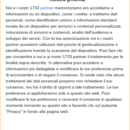
Noi e i nostri 1733
partner
memorizziamo e/o accediamo a
informazioni su un dispositivo, come i cookie, e trattiamo dati
personali, come identificatori univoci e informazioni standard
inviate da un dispositivo per annunci e contenuti personalizzati,
misurazione di annunci e contenuti, analisi dell'audience e
sviluppo dei servizi.
Con la tua autorizzazione noi e i nostri
Proseguono in tutta Italia, le selezioni per
"Miss Mamma
partner possiamo utilizzare dati precisi di geolocalizzazione e
Italiana edizione 2026"
, concorso nazionale di bellezza e
identificazione tramite la scansione del dispositivo. Puoi fare clic
simpatia giunto quest'anno alla sua 33° edizione, curato
per consentire a noi e ai nostri 1733 partner il trattamento per le
dalla Te. Ma Spettacoli di Paolo Teti (ideatore e Patron del
finalità sopra descritte. In alternativa puoi accedere a
concorso) e riservato a tutte le mamme aventi un'età tra i 25
informazioni più dettagliate e modificare le tue preferenze prima
ed i 45 anni, con fascia "
Gold
" per le mamme dai 46 ai 55
di acconsentire o di negare il consenso.
Si rende noto che alcuni
trattamenti dei dati personali possono non richiedere il tuo
anni e fascia "
Evergreen
" per le mamme con più di 56 anni.
consenso, ma hai il diritto di opporti a tale trattamento. Le tue
"Miss Mamma Italiana"
sostiene "
Arianne
" Associazione
preferenze si applicheranno solo a questo sito web. Puoi
Onlus per la lotta all'Endometriosi, una malattia cronica,
modificare le tue preferenze o revocare il consenso in qualsiasi
progressiva ed invalidante, ancora poco conosciuta, che in
momento tornando su questo sito e facendo clic sul pulsante
Italia colpisce quasi 4 milioni di donne fin dall'adolescenza e
"Privacy" in fondo alla pagina web.
che, per questo motivo, deve essere ben conosciuta per
permettere un'attivazione spontanea in caso di sintomi