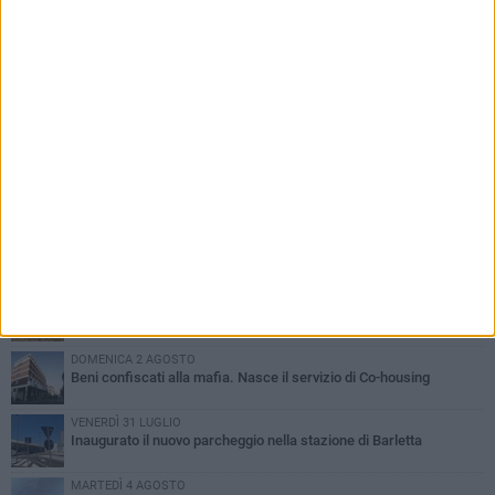
PIÙ LETTI QUESTA SETTIMANA
MERCOLEDÌ 5 AGOSTO
Barletta piange Gioacchino Dagnello: 64enne barlettano investito
all'alba a Trani
GIOVEDÌ 6 AGOSTO
Il ricordo di "Cecco", il benzinaio col sorriso: «Contava i giorni che
lo separavano dalla pensione»
MERCOLEDÌ 5 AGOSTO
Jova Summer Party, giovedì mattina sopralluogo nell'area
dell'evento
DOMENICA 2 AGOSTO
Beni confiscati alla mafia. Nasce il servizio di Co-housing
VENERDÌ 31 LUGLIO
Inaugurato il nuovo parcheggio nella stazione di Barletta
MARTEDÌ 4 AGOSTO