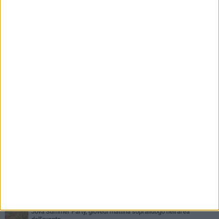
PIÙ LETTI QUESTA SETTIMANA
MERCOLEDÌ 5 AGOSTO
Barletta piange Gioacchino Dagnello: 64enne barlettano investito
all'alba a Trani
GIOVEDÌ 6 AGOSTO
Il ricordo di "Cecco", il benzinaio col sorriso: «Contava i giorni che
lo separavano dalla pensione»
MERCOLEDÌ 5 AGOSTO
Jova Summer Party, giovedì mattina sopralluogo nell'area