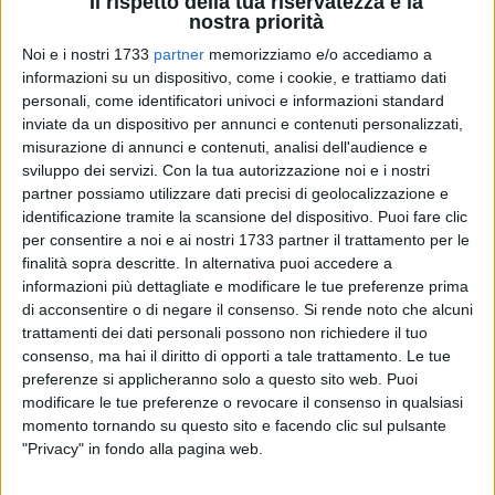
Il rispetto della tua riservatezza è la
nostra priorità
Noi e i nostri 1733
partner
memorizziamo e/o accediamo a
informazioni su un dispositivo, come i cookie, e trattiamo dati
personali, come identificatori univoci e informazioni standard
inviate da un dispositivo per annunci e contenuti personalizzati,
misurazione di annunci e contenuti, analisi dell'audience e
sviluppo dei servizi.
Con la tua autorizzazione noi e i nostri
Accogliendo la richiesta avanzata alla locale
partner possiamo utilizzare dati precisi di geolocalizzazione e
Amministrazione dal Comitato Regionale Puglia della FIPAV,
identificazione tramite la scansione del dispositivo. Puoi fare clic
la Federazione Italiana Pallavolo, sarà intitolata all'arbitra
per consentire a noi e ai nostri 1733 partner il trattamento per le
pugliese Federica De Luca e al figlio Andrea, vittime della
finalità sopra descritte. In alternativa puoi accedere a
informazioni più dettagliate e modificare le tue preferenze prima
violenza di genere, la tensostruttura di via Dei Mandorli a
di acconsentire o di negare il consenso.
Si rende noto che alcuni
Barletta. In una futura cerimonia, alla quale parteciperanno i
trattamenti dei dati personali possono non richiedere il tuo
genitori di Federica (Enzo De Luca e Rita Lanzon, favorevoli
consenso, ma hai il diritto di opporti a tale trattamento. Le tue
alla decisione), sarà apposta la targa commemorativa.
preferenze si applicheranno solo a questo sito web. Puoi
modificare le tue preferenze o revocare il consenso in qualsiasi
L'impianto, recentemente affidato con avviso pubblico
momento tornando su questo sito e facendo clic sul pulsante
all'Associazione Sportiva Dilettantistica Nelly Volley di
"Privacy" in fondo alla pagina web.
Barletta, si candida così a rappresentare un patrimonio di