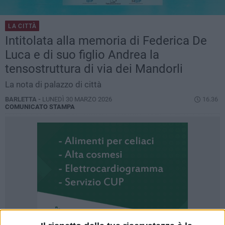
LA CITTÀ
Intitolata alla memoria di Federica De
Luca e di suo figlio Andrea la
tensostruttura di via dei Mandorli
La nota di palazzo di città
BARLETTA -
LUNEDÌ 30 MARZO 2026
16.36
COMUNICATO STAMPA