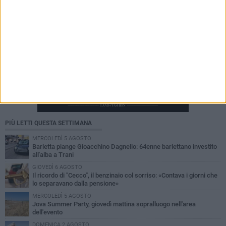
PIÙ LETTI QUESTA SETTIMANA
MERCOLEDÌ 5 AGOSTO
Barletta piange Gioacchino Dagnello: 64enne barlettano investito
all'alba a Trani
GIOVEDÌ 6 AGOSTO
Il ricordo di "Cecco", il benzinaio col sorriso: «Contava i giorni che
lo separavano dalla pensione»
MERCOLEDÌ 5 AGOSTO
Jova Summer Party, giovedì mattina sopralluogo nell'area
dell'evento
DOMENICA 2 AGOSTO