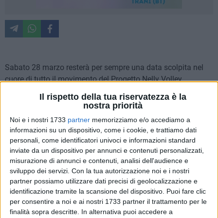
Sabato 28 marzo resterà per sempre una data scolpita nel
cuore di tutto il movimento del Progetto Nelly Volley.
Il rispetto della tua riservatezza è la
Un giorno speciale, carico di emozione, orgoglio e speranza,
nostra priorità
in cui abbiamo inaugurato la tensostruttura "Casa Nelly": un
Noi e i nostri 1733
partner
memorizziamo e/o accediamo a
luogo dedicato alla pallavolo, ai giovani e a tutti coloro che
informazioni su un dispositivo, come i cookie, e trattiamo dati
lo vivranno non solo come spazio sportivo, ma come vera
personali, come identificatori univoci e informazioni standard
casa di relazioni, crescita, condivisione e valori.
inviate da un dispositivo per annunci e contenuti personalizzati,
misurazione di annunci e contenuti, analisi dell'audience e
sviluppo dei servizi.
Con la tua autorizzazione noi e i nostri
Casa Nelly nasce per accogliere sogni, sacrifici, sorrisi,
partner possiamo utilizzare dati precisi di geolocalizzazione e
impegno e passione. Sarà un punto di riferimento per chi
identificazione tramite la scansione del dispositivo. Puoi fare clic
sceglie di vivere lo sport in maniera agonistica, ma anche per
per consentire a noi e ai nostri 1733 partner il trattamento per le
chi cerca un ambiente sano, educativo e ricco di quei valori
finalità sopra descritte. In alternativa puoi accedere a