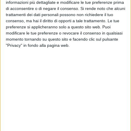
autentici che solo la cultura sportiva sa trasmettere: il
informazioni più dettagliate e modificare le tue preferenze prima
rispetto, il sacrificio, l'inclusione e i corretti stili di vita.
di acconsentire o di negare il consenso.
Si rende noto che alcuni
trattamenti dei dati personali possono non richiedere il tuo
consenso, ma hai il diritto di opporti a tale trattamento. Le tue
La Nelly Volley, aggiudicataria della gestione attraverso gara
preferenze si applicheranno solo a questo sito web. Puoi
pubblica, ha creduto fin da subito in questa sfida. In appena
modificare le tue preferenze o revocare il consenso in qualsiasi
30 giorni, con importanti investimenti economici, grande
momento tornando su questo sito e facendo clic sul pulsante
forza di volontà e un enorme lavoro di squadra, ciò che un
"Privacy" in fondo alla pagina web.
tempo era in stato di abbandono è stato trasformato in una
struttura nuova, accogliente e pronta a vivere. Un
cambiamento concreto, reso possibile anche grazie alla
realizzazione del campo da gioco in TARAFLEX®
EVOLUTION e al prezioso lavoro del geom. Tommaso Crudo
della SIC ITALIA srl, che ha garantito qualità e sicurezza.
Alla presenza del Senatore Dario Damiani, del consigliere
regionale avv. Marcello Lanotte e dell'amministrazione della
Città di Barletta, guidata dal Sindaco dott. Cosimo Cannito,
che hanno potuto vedere con i propri occhi quanto di bello e
significativo è stato già costruito, e con la benedizione di