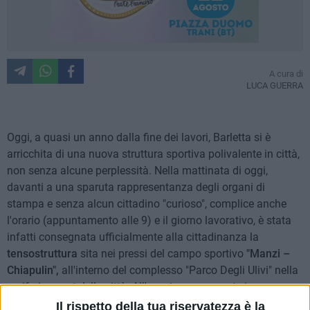
A cura di
LUCA GUERRA
Oggi, a quasi un anno dalla fine dei lavori, Barletta si è
arricchita di una nuova struttura sportiva polivalente in città,
non senza alcune perplessità. Nella mattinata di oggi,
davanti a una sparuta rappresentanza degli organi di
stampa e senza alcun cittadino "curioso", complice anche
l'orario (appuntamento alle 9) e il giorno lavorativo, è stata
infatti consegnata ufficialmente alla cittadinanza la
tensostruttura
sita nei pressi del campo sportivo
"Manzi –
Chiapulin",
all'interno del complesso "Parco Degli Ulivi" nella
periferia ovest della città. All'evento era presente in
rappresentanza del Comune di Barletta l'
Assessore ai Lavori
Il rispetto della tua riservatezza è la