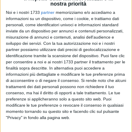
nostra priorità
Pubblici Pasquale Corcella
.
Noi e i nostri 1733
partner
memorizziamo e/o accediamo a
L'evento ha avuto luogo al termine delle operazioni di
informazioni su un dispositivo, come i cookie, e trattiamo dati
personali, come identificatori univoci e informazioni standard
collaudo da parte dei tecnici del Settore Lavori Pubblici. La
inviate da un dispositivo per annunci e contenuti personalizzati,
tensostruttura (dimensioni 40,60 x 21,75 m) ospiterà le
misurazione di annunci e contenuti, analisi dell'audience e
attività agonistiche relative al calcio a 5, pallavolo e tennis.
sviluppo dei servizi.
Con la tua autorizzazione noi e i nostri
E' dotata di pavimento in resina sintetica, di impianto di
partner possiamo utilizzare dati precisi di geolocalizzazione e
riscaldamento e di dieci proiettori. Un neo appare però subito
identificazione tramite la scansione del dispositivo. Puoi fare clic
evidente: la mancanza degli spogliatoi, difetto al quale sarà
per consentire a noi e ai nostri 1733 partner il trattamento per le
necessario ovviare onde evitare agli sportivi che faranno uso
finalità sopra descritte. In alternativa puoi accedere a
informazioni più dettagliate e modificare le tue preferenze prima
della struttura di dover utilizzare i locali dell'attigua struttura
di acconsentire o di negare il consenso.
Si rende noto che alcuni
del "Manzi-Chiapulin", il che provocherebbe evidenti disagi
trattamenti dei dati personali possono non richiedere il tuo
logistici e fisici. Di questo e altro abbiamo parlato a margine
consenso, ma hai il diritto di opporti a tale trattamento. Le tue
dell'evento con l'assessore Corcella.
preferenze si applicheranno solo a questo sito web. Puoi
modificare le tue preferenze o revocare il consenso in qualsiasi
Assessore, la consegna avviene finalmente oggi dopo una
momento tornando su questo sito e facendo clic sul pulsante
lunga attesa. A chi è destinata questa tensostruttura?
"Privacy" in fondo alla pagina web.
«La struttura sarà utilizzabile dai cittadini e dalle
associazioni sportive che ne faranno richiesta, all'interno di