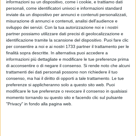
informazioni su un dispositivo, come i cookie, e trattiamo dati
personali, come identificatori univoci e informazioni standard
inviate da un dispositivo per annunci e contenuti personalizzati,
136
misurazione di annunci e contenuti, analisi dell'audience e
sviluppo dei servizi.
Con la tua autorizzazione noi e i nostri
Stasera apre ufficialmente a Barletta LUMA, spazio
partner possiamo utilizzare dati precisi di geolocalizzazione e
polifunzionale situato in Via Regina Elena 100 che vuole
identificazione tramite la scansione del dispositivo. Puoi fare clic
unire più offerte sotto un unico tetto: caffetteria e
per consentire a noi e ai nostri 1733 partner il trattamento per le
ristorazione, pizzeria, serate con live band e un'ambiente per
finalità sopra descritte. In alternativa puoi accedere a
la discoteca. L'inaugurazione segna il debutto di un progetto
informazioni più dettagliate e modificare le tue preferenze prima
che intende rivolgersi a pubblici differenti sperimentando
di acconsentire o di negare il consenso.
Si rende noto che alcuni
forme di convivenza tra consumo quotidiano e
trattamenti dei dati personali possono non richiedere il tuo
consenso, ma hai il diritto di opporti a tale trattamento. Le tue
intrattenimento serale.
preferenze si applicheranno solo a questo sito web. Puoi
modificare le tue preferenze o revocare il consenso in qualsiasi
Per la serata inaugurale il locale si presenta pronto ad
momento tornando su questo sito e facendo clic sul pulsante
accogliere avventori curiosi e residenti: gli spazi interni sono
"Privacy" in fondo alla pagina web.
stati pensati per modulare atmosfere e servizi a seconda
dell'orario, con un'attenzione evidente all'acustica e alla
fruibilità degli ambienti. Questo approccio permetterà di
alternare momenti di relax e consumi informali a proposte