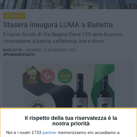
SPECIALE
Stasera inaugura LUMA a Barletta
Il nuovo locale di Via Regina Elena 100 apre le porte:
ristorazione, pizzeria, caffetteria, live e disco
BARLETTA -
VENERDÌ 12 DICEMBRE 2025
SPONSORIZZATO
Il rispetto della tua riservatezza è la
nostra priorità
Noi e i nostri 1733
partner
memorizziamo e/o accediamo a