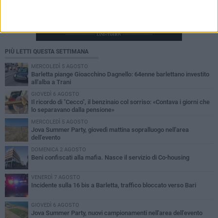
PIÙ LETTI QUESTA SETTIMANA
MERCOLEDÌ 5 AGOSTO
Barletta piange Gioacchino Dagnello: 64enne barlettano investito
all'alba a Trani
GIOVEDÌ 6 AGOSTO
Il ricordo di "Cecco", il benzinaio col sorriso: «Contava i giorni che
lo separavano dalla pensione»
MERCOLEDÌ 5 AGOSTO
Jova Summer Party, giovedì mattina sopralluogo nell'area
dell'evento
DOMENICA 2 AGOSTO
Beni confiscati alla mafia. Nasce il servizio di Co-housing
VENERDÌ 7 AGOSTO
Incidente sulla 16 bis a Barletta, traffico bloccato verso Bari
GIOVEDÌ 6 AGOSTO
Jova Summer Party, nuovi campionamenti nell'area dell'evento