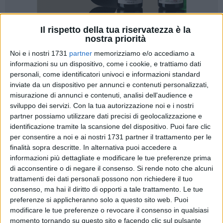
Il rispetto della tua riservatezza è la
nostra priorità
A cura di
LUCA GUERRA
Noi e i nostri 1731
partner
memorizziamo e/o accediamo a
informazioni su un dispositivo, come i cookie, e trattiamo dati
personali, come identificatori univoci e informazioni standard
A due anni e mezzo dalla fine dei lavori, quando la sua piena
inviate da un dispositivo per annunci e contenuti personalizzati,
misurazione di annunci e contenuti, analisi dell'audience e
usufruibilità stava ormai diventando un mero miraggio,
sviluppo dei servizi.
Con la tua autorizzazione noi e i nostri
finalmente Barletta potrà godere- sebbene non ancora
partner possiamo utilizzare dati precisi di geolocalizzazione e
appieno- della tensostruttura sita nei pressi del campo
identificazione tramite la scansione del dispositivo. Puoi fare clic
sportivo "Manzi – Chiapulin", all'interno del complesso
per consentire a noi e ai nostri 1731 partner il trattamento per le
"Parco Degli Ulivi" nella periferia ovest della città. In
finalità sopra descritte. In alternativa puoi accedere a
settimana la Commissione Affari socio-sanitari, Sport e
informazioni più dettagliate e modificare le tue preferenze prima
Tempo libero ha effettuato un sopralluogo presso la
di acconsentire o di negare il consenso.
Si rende noto che alcuni
trattamenti dei dati personali possono non richiedere il tuo
struttura sportiva polivalente, completata nel maggio 2011,
consenso, ma hai il diritto di opporti a tale trattamento. Le tue
consegnata a marzo 2012 ma in realtà fonte di svariate
preferenze si applicheranno solo a questo sito web. Puoi
critiche e disagi nel tempo, per le società sportive che ne
modificare le tue preferenze o revocare il consenso in qualsiasi
avrebbero fatto uso, e la mancanza di spogliatoi differenti
momento tornando su questo sito e facendo clic sul pulsante