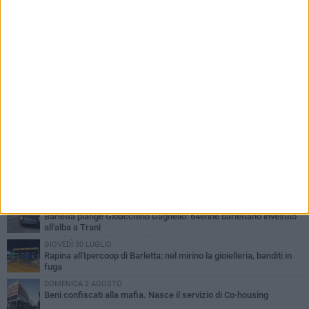
PIÙ LETTI QUESTA SETTIMANA
VENERDÌ 31 LUGLIO
Inaugurato il nuovo parcheggio nella stazione di Barletta
MERCOLEDÌ 5 AGOSTO
Barletta piange Gioacchino Dagnello: 64enne barlettano investito
all'alba a Trani
GIOVEDÌ 30 LUGLIO
Rapina all'Ipercoop di Barletta: nel mirino la gioielleria, banditi in
fuga
DOMENICA 2 AGOSTO
Beni confiscati alla mafia. Nasce il servizio di Co-housing