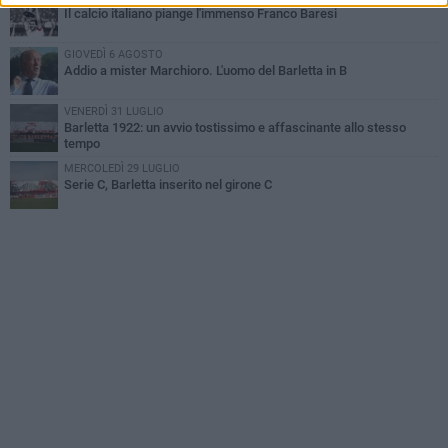
Il calcio italiano piange l'immenso Franco Baresi
GIOVEDÌ 6 AGOSTO
Addio a mister Marchioro. L'uomo del Barletta in B
VENERDÌ 31 LUGLIO
Barletta 1922: un avvio tostissimo e affascinante allo stesso
tempo
MERCOLEDÌ 29 LUGLIO
Serie C, Barletta inserito nel girone C