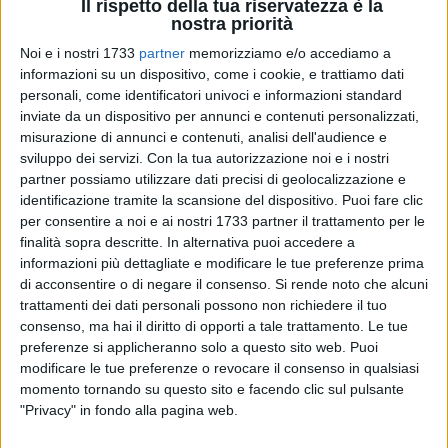
Il rispetto della tua riservatezza è la
nostra priorità
63
Noi e i nostri 1733
partner
memorizziamo e/o accediamo a
informazioni su un dispositivo, come i cookie, e trattiamo dati
personali, come identificatori univoci e informazioni standard
inviate da un dispositivo per annunci e contenuti personalizzati,
Anche quest'anno l'ASD Avvocati BAT prenderà parte al
misurazione di annunci e contenuti, analisi dell'audience e
Campionato Nazionale Forense, il prestigioso torneo –
sviluppo dei servizi.
Con la tua autorizzazione noi e i nostri
giunto alla sua 53esima edizione – che riunisce la squadre
partner possiamo utilizzare dati precisi di geolocalizzazione e
appartenenti ai fori di tutta Italia. Tante le compagini che si
identificazione tramite la scansione del dispositivo. Puoi fare clic
presenteranno ai nastri di partenza con l'obiettivo di
per consentire a noi e ai nostri 1733 partner il trattamento per le
strappare il titolo di campioni agli avvocati di Torre
finalità sopra descritte. In alternativa puoi accedere a
informazioni più dettagliate e modificare le tue preferenze prima
Annunziata, vittoriosi nella scorsa edizione. Quest'anno il
di acconsentire o di negare il consenso.
Si rende noto che alcuni
torneo sarà suddiviso in due fasi: una prima a gironi e una
trattamenti dei dati personali possono non richiedere il tuo
fase finale nazionale che si disputerà a Gabicce Mare (PU)
consenso, ma hai il diritto di opporti a tale trattamento. Le tue
dal 26 al 30 giugno 2024.
preferenze si applicheranno solo a questo sito web. Puoi
modificare le tue preferenze o revocare il consenso in qualsiasi
Le toghe della BAT sono state inserite in un girone ostico
momento tornando su questo sito e facendo clic sul pulsante
con Salerno, Torre Annunziata (campione in carica) e
"Privacy" in fondo alla pagina web.
Foggia. E sarà proprio il derbyssimo con i colleghi foggiani a