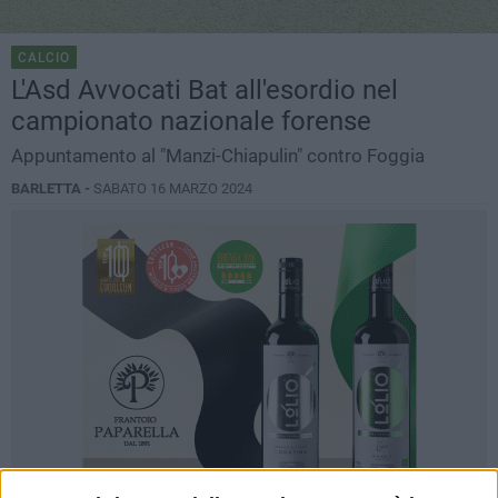
CALCIO
L'Asd Avvocati Bat all'esordio nel
campionato nazionale forense
Appuntamento al "Manzi-Chiapulin" contro Foggia
BARLETTA -
SABATO 16 MARZO 2024