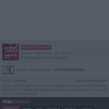
BARLETTAVIVA APP
Scarica l'applicazione per iPhone,
iPad e Android e ricevi notizie push
Contatti
Policy e Privacy
GOCITY NEWS PLATFORM
Notizie da
Barletta
Direttore
Antonio Quinto
© 2001-2026 BarlettaViva è un portale gestito da InnovaNews srl. Partita iva
08059640725. Testata giornalistica telematica registrata presso il Tribunale di
Trani. Tutti i diritti riservati.
BARLETTA
ANDRIA
BARI
BISCEGLIE
BITONTO
CANOSA