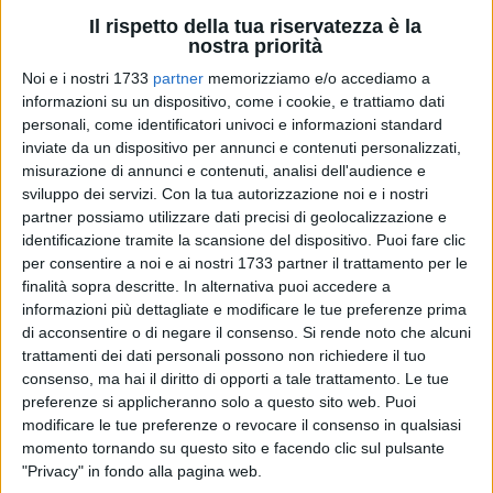
Il rispetto della tua riservatezza è la
nostra priorità
128
Noi e i nostri 1733
partner
memorizziamo e/o accediamo a
informazioni su un dispositivo, come i cookie, e trattiamo dati
personali, come identificatori univoci e informazioni standard
inviate da un dispositivo per annunci e contenuti personalizzati,
Sono in corso di identificazione da parte dei carabinieri i tre
misurazione di annunci e contenuti, analisi dell'audience e
giovani che, all'alba di oggi, quando stavano per scoccare le
sviluppo dei servizi.
Con la tua autorizzazione noi e i nostri
cinque del mattino, hanno preso d'assalto un distributore
partner possiamo utilizzare dati precisi di geolocalizzazione e
H24 in via San Samuele, nel quartiere Settefrati di Barletta.
identificazione tramite la scansione del dispositivo. Puoi fare clic
per consentire a noi e ai nostri 1733 partner il trattamento per le
Le telecamere di videosorveglianza esterne all'attività
finalità sopra descritte. In alternativa puoi accedere a
commerciale hanno ripreso i giovani mentre indossavano i
informazioni più dettagliate e modificare le tue preferenze prima
cappucci delle felpe e dei giubbotti sul capo ed entravano.
di acconsentire o di negare il consenso.
Si rende noto che alcuni
trattamenti dei dati personali possono non richiedere il tuo
Hanno preso d'assalto il primo distributore a destra
consenso, ma hai il diritto di opporti a tale trattamento. Le tue
dell'entrata e lo hanno devastato per portare via un incasso
preferenze si applicheranno solo a questo sito web. Puoi
di circa 300 euro, secondo quanto dichiarato in fase di
modificare le tue preferenze o revocare il consenso in qualsiasi
momento tornando su questo sito e facendo clic sul pulsante
denuncia dal titolare. I ragazzi sono scappati dall'H24
"Privacy" in fondo alla pagina web.
appena è scattato l'allarme. Oltre al bottino l'attività ha