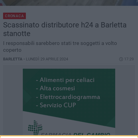
CRONACA
Scassinato distributore h24 a Barletta
stanotte
I responsabili sarebbero stati tre soggetti a volto
coperto
BARLETTA -
LUNEDÌ 29 APRILE 2024
17.29