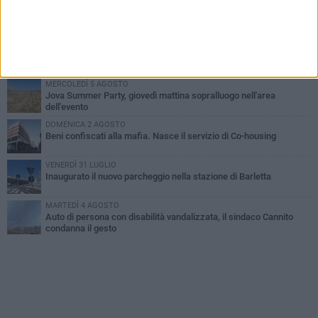
MERCOLEDÌ 5 AGOSTO
Barletta piange Gioacchino Dagnello: 64enne barlettano investito
all'alba a Trani
GIOVEDÌ 6 AGOSTO
Il ricordo di "Cecco", il benzinaio col sorriso: «Contava i giorni che
lo separavano dalla pensione»
MERCOLEDÌ 5 AGOSTO
Jova Summer Party, giovedì mattina sopralluogo nell'area
dell'evento
DOMENICA 2 AGOSTO
Beni confiscati alla mafia. Nasce il servizio di Co-housing
VENERDÌ 31 LUGLIO
Inaugurato il nuovo parcheggio nella stazione di Barletta
MARTEDÌ 4 AGOSTO
Auto di persona con disabilità vandalizzata, il sindaco Cannito
condanna il gesto